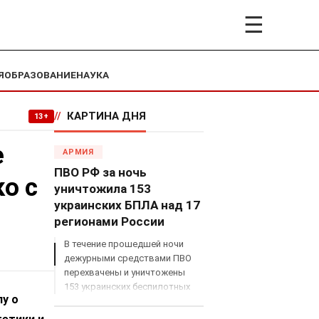
☰
Я
ОБРАЗОВАНИЕ
НАУКА
//
КАРТИНА ДНЯ
13+
е
АРМИЯ
ПВО РФ за ночь
о с
уничтожила 153
украинских БПЛА над 17
регионами России
В течение прошедшей ночи
дежурными средствами ПВО
перехвачены и уничтожены
153 украинских беспилотных
у о
летательных аппарата
самолетного типа над