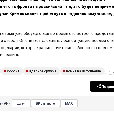
нется с фронта на российский тыл, это будет неприем
лучае Кремль может прибегнуть к радикальному «после
эта тема уже обсуждалась во время его встреч с предста
ой сторон. Он считает сложившуюся ситуацию весьма опа
е сценарии, которые раньше считались абсолютно невозм
овывались.
Россия
ядерное оружие
война на истощение
#
#
#
ЕЩ
Подел
 «АН»:
Дзен
ВКонтакте
МАХ