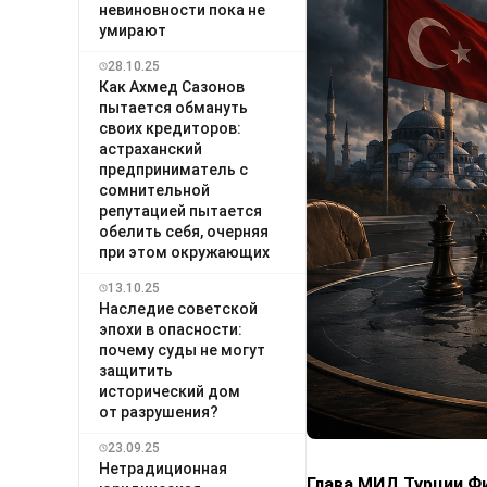
невиновности пока не
умирают
28.10.25
Как Ахмед Сазонов
пытается обмануть
своих кредиторов:
астраханский
предприниматель с
сомнительной
репутацией пытается
обелить себя, очерняя
при этом окружающих
13.10.25
Наследие советской
эпохи в опасности:
почему суды не могут
защитить
исторический дом
от разрушения?
23.09.25
Нетрадиционная
Глава МИД Турции Фи