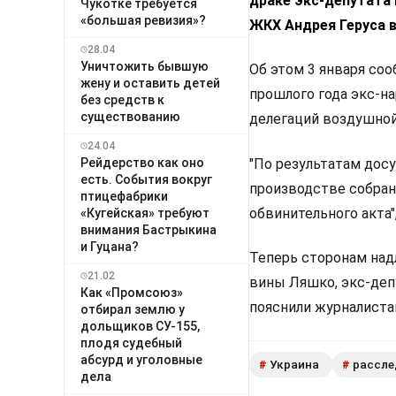
драке экс-депутата
Чукотке требуется
«большая ревизия»?
ЖКХ Андрея Геруса в
28.04
Уничтожить бывшую
Об этом 3 января со
жену и оставить детей
прошлого года экс-на
без средств к
существованию
делегаций воздушной 
24.04
Рейдерство как оно
"По результатам дос
есть. События вокруг
производстве собран
птицефабрики
обвинительного акта"
«Кугейская» требуют
внимания Бастрыкина
и Гуцана?
Теперь сторонам над
21.02
вины Ляшко, экс-депу
Как «Промсоюз»
пояснили журналиста
отбирал землю у
дольщиков СУ-155,
плодя судебный
абсурд и уголовные
Украина
рассле
#
#
дела