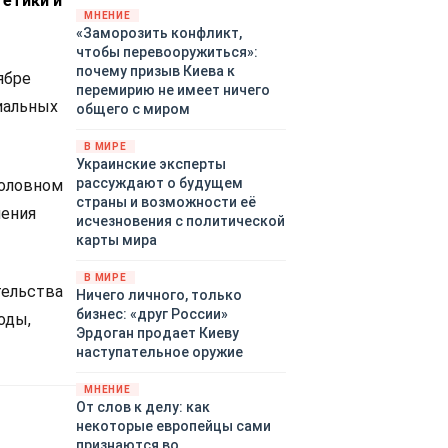
гетики и
территориями Белгородской,
МНЕНИЕ
«Заморозить конфликт,
Брянской, Владимирской,
чтобы перевооружиться»:
Воронежской, Калужской,
почему призыв Киева к
Курской, Липецкой,
ябре
перемирию не имеет ничего
Орловской, Ростовской,
иальных
общего с миром
Рязанской, Самарской,
Смоленской, Тверской,
В МИРЕ
Тульской областей,
Украинские эксперты
Московского региона,
рассуждают о будущем
головном
Республики Крым, Республики
страны и возможности её
ления
Татарстан, Краснодарского
исчезновения с политической
края и над акваториями
карты мира
Азовского и Черного морей.
В МИРЕ
тельства
Ничего личного, только
бизнес: «друг России»
оды,
Эрдоган продает Киеву
наступательное оружие
МНЕНИЕ
От слов к делу: как
некоторые европейцы сами
признаются во