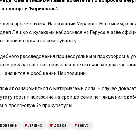
 Рады Олега Ляшко и главы комитета по вопросам энер
 аэропорту "Борисполь".
общила пресс-служба Нацполиции Украины. Напомним, в но
рдеп Ляшко с кулаками набросился на Геруса в зале офиц
гавани и порвал на нем рубашку.
удебного расследования процессуальным прокурором в у
ные доказательства признаны достаточными для состав
, - значится в сообщении Нацполиции.
лежит ознакомиться с материалами дела. В случае доказа
тату грозит наказание на срок до семи лет лишения своб
м в пресс-службе прокуратуры.
дование
Ляшко
драка
Герус
#
#
#