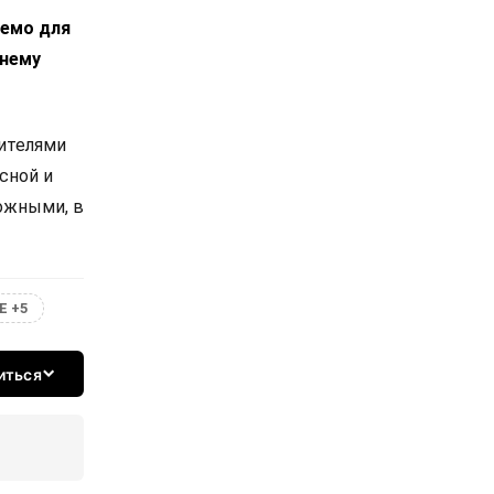
лемо для
днему
вителями
сной и
ожными, в
Е +5
иться