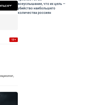
всеуслышание, что их цель —
иться
убийство наибольшего
количества россиян
13+
социолог,