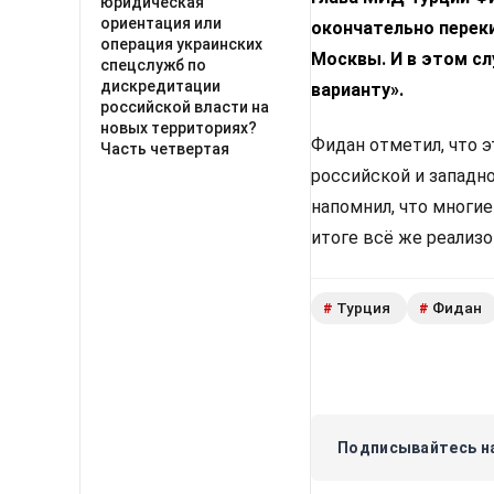
юридическая
ориентация или
окончательно переки
операция украинских
Москвы. И в этом с
спецслужб по
дискредитации
варианту».
российской власти на
новых территориях?
Фидан отметил, что 
Часть четвертая
российской и западн
напомнил, что многи
итоге всё же реализ
Турция
Фидан
#
#
Подписывайтесь на