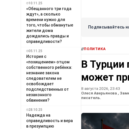
10.11.25
«Обещанного три года
ждут», а сколько
времени нужно для
того, чтобы обманутые
Подписывайтесь на
жители дома
дождались правды и
справедливости?
//
ПОЛИТИКА
05.11.25
История с
В Турции 
«похищением» отцом
собственного ребёнка:
незнание закона
может пр
следователем не
освобождает
8 августа 2026, 23:43
подследственных от
Олеся Аверьянова
, Зам
незаконного
писатель.
обвинения?
28.10.25
Надежда на
справедливость и вера
в презумпцию