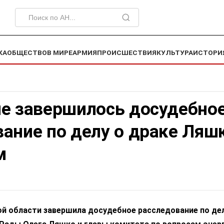
КА
ОБЩЕСТВО
В МИРЕ
АРМИЯ
ПРОИСШЕСТВИЯ
КУЛЬТУРА
ИСТОРИ
не завершилось досудебно
ание по делу о драке Ляшк
м
ой области завершила досудебное расследование по дел