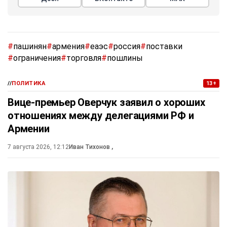
#
пашинян
#
армения
#
еаэс
#
россия
#
поставки
#
ограничения
#
торговля
#
пошлины
//
ПОЛИТИКА
13+
Вице-премьер Оверчук заявил о хороших
отношениях между делегациями РФ и
Армении
7 августа 2026, 12:12
Иван Тихонов
,