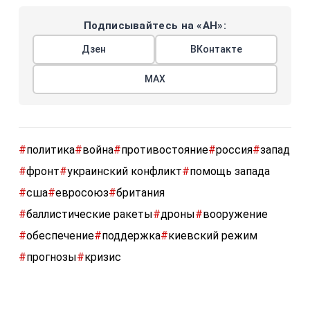
Подписывайтесь на «АН»:
Дзен
ВКонтакте
МАХ
#
политика
#
война
#
противостояние
#
россия
#
запад
#
фронт
#
украинский конфликт
#
помощь запада
#
сша
#
евросоюз
#
британия
#
баллистические ракеты
#
дроны
#
вооружение
#
обеспечение
#
поддержка
#
киевский режим
#
прогнозы
#
кризис