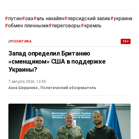
#
путин
#
оаэ
#
аль нахайян
#
персидский залив
#
украина
#
обмен пленными
#
переговоры
#
кремль
//
ПОЛИТИКА
13+
Запад определил Британию
«сменщиком» США в поддержке
Украины?
7 августа 2026, 13:55
Анна Шершнева
, Политический обозреватель