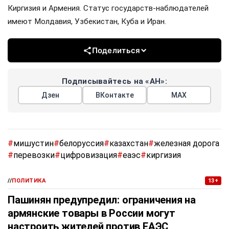
Киргизия и Армения. Статус государств-наблюдателей
имеют Молдавия, Узбекистан, Куба и Иран.
Поделиться
Подписывайтесь на «АН»:
Дзен
ВКонтакте
МАХ
#
мишустин
#
белоруссия
#
казахстан
#
железная дорога
#
перевозки
#
цифровизация
#
еаэс
#
киргизия
//
ПОЛИТИКА
13+
Пашинян предупредил: ограничения на
армянские товары в России могут
настроить жителей против ЕАЭС