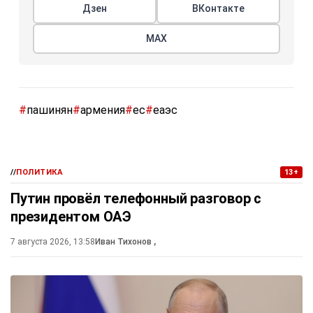
Дзен
ВКонтакте
МАХ
#
пашинян
#
армения
#
ес
#
еаэс
//
ПОЛИТИКА
13+
Путин провёл телефонный разговор с
президентом ОАЭ
7 августа 2026, 13:58
Иван Тихонов
,