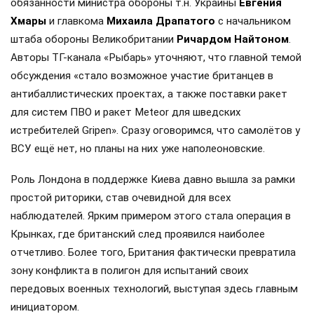
обязанности министра обороны т.н. Украины
Евгения
Хмары
и главкома
Михаила Драпатого
с начальником
штаба обороны Великобритании
Ричардом Найтоном
.
Авторы ТГ-канала «Рыбарь» уточняют, что главной темой
обсуждения «стало возможное участие британцев в
антибаллистических проектах, а также поставки ракет
для систем ПВО и ракет Meteor для шведских
истребителей Gripen». Сразу оговоримся, что самолётов у
ВСУ ещё нет, но планы на них уже наполеоновские.
Роль Лондона в поддержке Киева давно вышла за рамки
простой риторики, став очевидной для всех
наблюдателей. Ярким примером этого стала операция в
Крынках, где британский след проявился наиболее
отчетливо. Более того, Британия фактически превратила
зону конфликта в полигон для испытаний своих
передовых военных технологий, выступая здесь главным
инициатором.