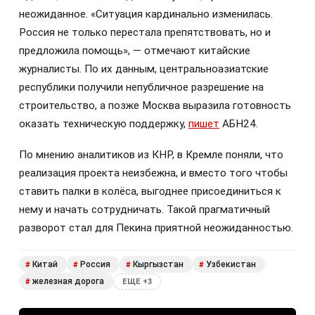
неожиданное. «Ситуация кардинально изменилась.
Россия не только перестала препятствовать, но и
предложила помощь», — отмечают китайские
журналисты. По их данным, центральноазиатские
республики получили непубличное разрешение на
строительство, а позже Москва выразила готовность
оказать техническую поддержку,
пишет
АБН24.
По мнению аналитиков из КНР, в Кремле поняли, что
реализация проекта неизбежна, и вместо того чтобы
ставить палки в колёса, выгоднее присоединиться к
нему и начать сотрудничать. Такой прагматичный
разворот стал для Пекина приятной неожиданностью.
Китай
Россия
Кыргызстан
Узбекистан
#
#
#
#
железная дорога
#
ЕЩЕ +3