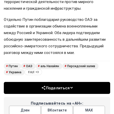
террористической деятельности против мирного
населения и гражданской инфраструктуры.
Отдельно Путин поблагодарил руководство ОАЭ за
содействие в организации обмена военнопленными
между Россией и Украиной. Оба лидера подтвердили
обоюдную заинтересованность в дальнейшем развитии
российско-эмиратского сотрудничества. Предыдущий
разговор между ними состоялся в мае.
Путин
ОАЭ
аль Нахайян
Персидский залив
#
#
#
#
Украина
#
ЕЩЕ +3
Поделиться
Подписывайтесь на «АН»:
Дзен
ВКонтакте
МАХ