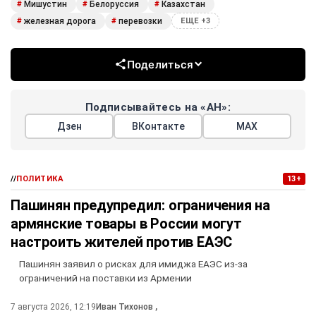
Мишустин
Белоруссия
Казахстан
#
#
#
железная дорога
перевозки
#
#
ЕЩЕ +3
Поделиться
Подписывайтесь на «АН»:
Дзен
ВКонтакте
МАХ
//
ПОЛИТИКА
13+
Пашинян предупредил: ограничения на
армянские товары в России могут
настроить жителей против ЕАЭС
Пашинян заявил о рисках для имиджа ЕАЭС из-за
ограничений на поставки из Армении
7 августа 2026, 12:19
Иван Тихонов
,