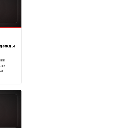
адежды
рий
сть
ой