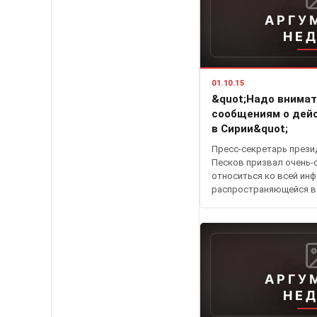
АРГУ
НЕ
01.10.15
&quot;Надо внимат
сообщениям о дей
в Сирии&quot;
Пресс-секретарь прези
Песков призвал очень-
относиться ко всей ин
распространяющейся 
АРГУ
НЕ