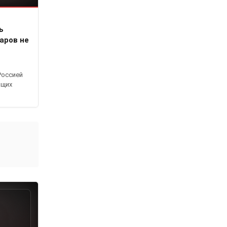
ь
аров не
Россией
ащих