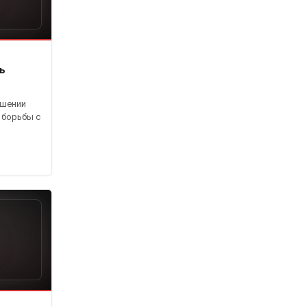
ь
ышении
 борьбы с