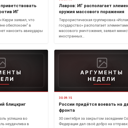
 приветствовать
Лавров: ИГ располагает элеме
ротив ИГ
оружия массового поражения
 Керри заявил, что
Террористическая группировка «Исла
йне обеспокоен" в
государство» располагает элементам
чнет наносить авиаудары
массового уничтожения, заявил минис
иностранных…
МЕНТЫ
АРГУМЕНТЫ
ДЕЛИ
НЕДЕЛИ
30.09.15
ий блицкриг
России придётся воевать на д
фронта
толь успешна во
30 сентября за закрытом заседании С
оль неудачлива в
Федерации дал своё добро на отправк