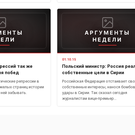
МЕНТЫ
АРГУМЕНТЫ
ДЕЛИ
НЕДЕЛИ
01.10.15
прессий так же
Польский министр: Россия реа
ия побед
собственные цели в Сирии
тические репрессии в
Российская Федерация отстаивает св
яжелых страниц истории
собственные интересы, нанося бомбо
 ней забывать.
удары в Сирии. Так сказал сегодня
журналистам вице-премьер…