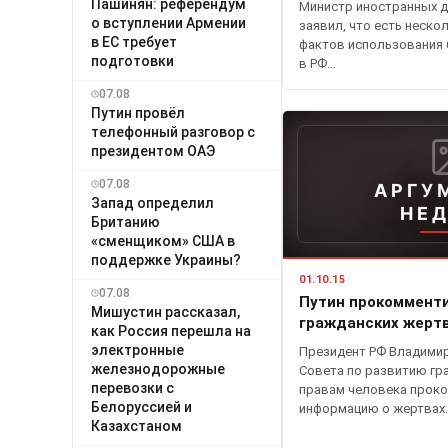
Пашинян: референдум
Министр иностранных д
о вступлении Армении
заявил, что есть неск
в ЕС требует
фактов использования
подготовки
в РФ…
07.08
Путин провёл
телефонный разговор с
президентом ОАЭ
07.08
АРГУ
Запад определил
НЕ
Британию
«сменщиком» США в
поддержке Украины?
01.10.15
07.08
Путин прокоммент
Мишустин рассказал,
гражданских жертв
как Россия перешла на
электронные
Президент РФ Владимир
железнодорожные
Совета по развитию гр
перевозки с
правам человека прок
Белоруссией и
информацию о жертвах
Казахстаном