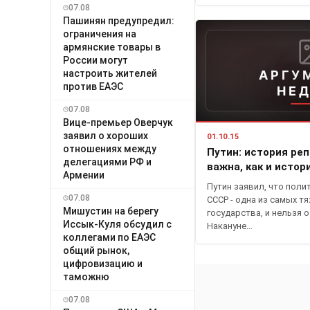
07.08
Пашинян предупредил:
ограничения на
армянские товары в
России могут
настроить жителей
АРГУ
против ЕАЭС
НЕ
07.08
Вице-премьер Оверчук
заявил о хороших
01.10.15
отношениях между
Путин: история ре
делегациями РФ и
важна, как и истор
Армении
Путин заявил, что поли
07.08
СССР - одна из самых т
Мишустин на берегу
государства, и нельзя о
Иссык-Куля обсудил с
Накануне…
коллегами по ЕАЭС
общий рынок,
цифровизацию и
таможню
07.08