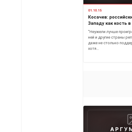
01.10.15
Косачев: российски
Западу как кость в
"Неужели лучше проигра
ней и другие страны ре
даже не столько подде
хотя…
АРГУ