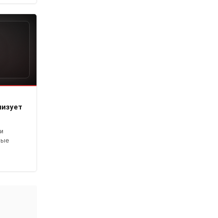
лизует
ои
вые