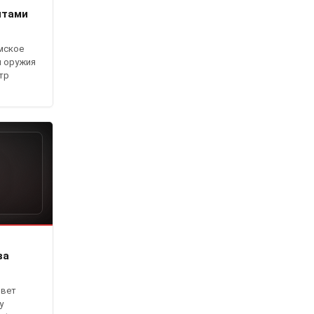
нтами
мское
и оружия
тр
ва
овет
у