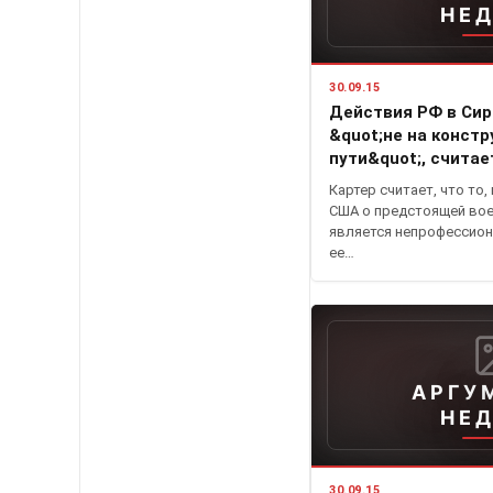
НЕ
30.09.15
Действия РФ в Сир
&quot;не на конст
пути&quot;, считае
Картер считает, что то,
США о предстоящей вое
является непрофессион
ее…
АРГУ
НЕ
30.09.15