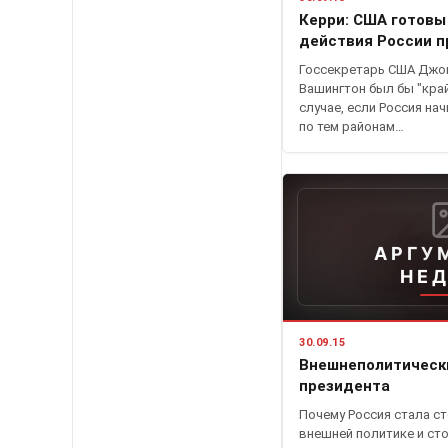
Керри: США готовы
действия России п
Госсекретарь США Джон
Вашингтон был бы "кра
случае, если Россия на
по тем районам…
АРГУ
НЕ
30.09.15
Внешнеполитическ
президента
Почему Россия стала с
внешней политике и ст