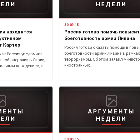
ДЕЛИ
НЕДЕЛИ
30.09.15
ии находятся
Россия готова помочь повысит
руктивном
боеготовность армии Ливана
т Картер
Россия готова оказать помощь в пов
боеготовности армии Ливана в рамках
 как Россия уведомила
терроризмом. Об этом заявил министр
нной операции в Сирии,
иностранных…
альным поведением, а
МЕНТЫ
АРГУМЕНТЫ
ДЕЛИ
НЕДЕЛИ
30.09.15