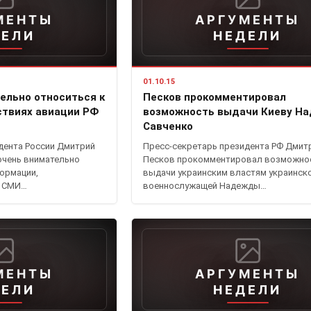
МЕНТЫ
АРГУМЕНТЫ
ДЕЛИ
НЕДЕЛИ
01.10.15
ельно относиться к
Песков прокомментировал
ствиях авиации РФ
возможность выдачи Киеву Н
Савченко
дента России Дмитрий
Пресс-секретарь президента РФ Дмит
очень внимательно
Песков прокомментировал возможно
формации,
выдачи украинским властям украинск
в СМИ…
военнослужащей Надежды…
МЕНТЫ
АРГУМЕНТЫ
ДЕЛИ
НЕДЕЛИ