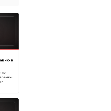
рацию в
н не
 военной
л в