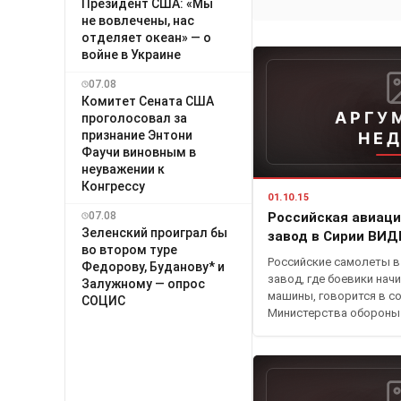
Президент США: «Мы
не вовлечены, нас
отделяет океан» — о
войне в Украине
07.08
Комитет Сената США
АРГУ
проголосовал за
признание Энтони
НЕ
Фаучи виновным в
неуважении к
Конгрессу
01.10.15
07.08
Российская авиаци
Зеленский проиграл бы
завод в Сирии ВИД
во втором туре
Российские самолеты в
Федорову, Буданову* и
завод, где боевики на
Залужному — опрос
машины, говорится в со
СОЦИС
Министерства оборон