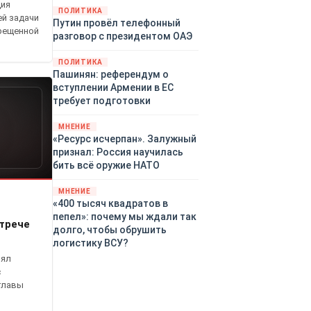
ция
закупленное ранее оружие.
ПОЛИТИКА
ей задачи
Путин провёл телефонный
Также американская
прещенной
разговор с президентом ОАЭ
администрация скидывает на
европейцев снабжение
ПОЛИТИКА
киевского режима оружием,
Пашинян: референдум о
которое стремится продавать
вступлении Армении в ЕС
всем новым снабженцам.
требует подготовки
Однако часто возникают
предположения о возможном
МНЕНИЕ
«сменщике» американцев на
«Ресурс исчерпан». Залужный
этом позорном посту.
признал: Россия научилась
Рассмотрим, кто же рвётся на
бить всё оружие НАТО
место «миротворцев».
МНЕНИЕ
«400 тысяч квадратов в
пепел»: почему мы ждали так
трече
долго, чтобы обрушить
логистику ВСУ?
лял
с
главы