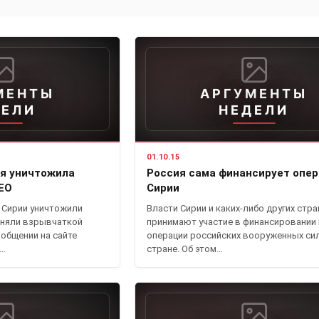
МЕНТЫ
АРГУМЕНТЫ
ДЕЛИ
НЕДЕЛИ
01.10.15
я уничтожила
Россия сама финансирует опе
ЕО
Сирии
 Сирии уничтожили
Власти Сирии и каких-либо других стра
чиняли взрывчаткой
принимают участие в финансировании
общении на сайте
операции российских вооруженных си
ы…
стране. Об этом…