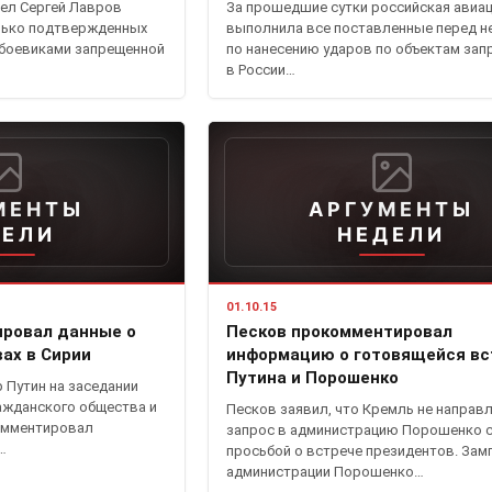
ел Сергей Лавров
За прошедшие сутки российская авиа
олько подтвержденных
выполнила все поставленные перед н
 боевиками запрещенной
по нанесению ударов по объектам за
в России…
МЕНТЫ
АРГУМЕНТЫ
ДЕЛИ
НЕДЕЛИ
01.10.15
ировал данные о
Песков прокомментировал
ах в Сирии
информацию о готовящейся вс
Путина и Порошенко
 Путин на заседании
ажданского общества и
Песков заявил, что Кремль не направ
омментировал
запрос в администрацию Порошенко 
…
просьбой о встрече президентов. Зам
администрации Порошенко…