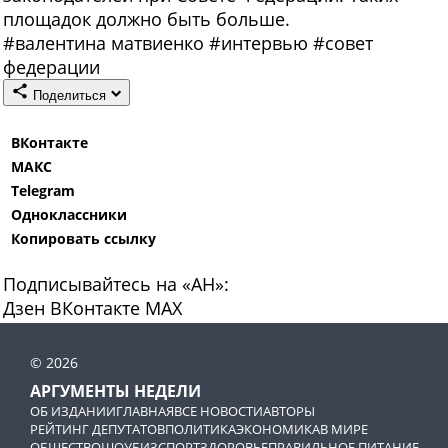
площадок должно быть больше.
#
валентина матвиенко
#
интервью
#
совет
федерации
Поделиться
ВКонтакте
МАКС
Telegram
Одноклассники
Копировать ссылку
Подписывайтесь на «АН»:
Дзен
ВКонтакте
МАХ
© 2026
АРГУМЕНТЫ НЕДЕЛИ
ОБ ИЗДАНИИ
ГЛАВНАЯ
ВСЕ НОВОСТИ
АВТОРЫ
РЕЙТИНГ ДЕПУТАТОВ
ПОЛИТИКА
ЭКОНОМИКА
В МИРЕ
ОБЩЕСТВО
ШОУБИЗ
СПОРТ
ЗДОРОВЬЕ
ПРАВИЛЬНОЕ ПИТАНИЕ