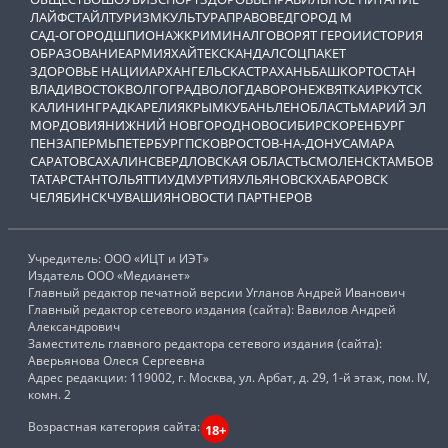
ЛАЙФСТАЙЛ
ТУРИЗМ
КУЛЬТУРА
ПРАВОВЕД
ГОРОД М
САД-ОГОРОД
ШПИОНАЖ
КРИМИНАЛ
ГОВОРЯТ ГЕРОИ
ИСТОРИЯ
ОБРАЗОВАНИЕ
АРМИЯ
ХАЙТЕК
СКАНДАЛ
СОЦПАКЕТ
ЗДОРОВЬЕ НАЦИИ
АРХАНГЕЛЬСК
АСТРАХАНЬ
БАШКОРТОСТАН
ВЛАДИВОСТОК
ВОЛГОГРАД
ВОЛОГДА
ВОРОНЕЖ
ВЯТКА
ИРКУТСК
КАЛИНИНГРАД
КАРЕЛИЯ
КРЫМ
КУБАНЬ
ЛЕНОБЛАСТЬ
МАРИЙ ЭЛ
МОРДОВИЯ
НИЖНИЙ НОВГОРОД
НОВОСИБИРСК
ОРЕНБУРГ
ПЕНЗА
ПЕРМЬ
ПЕТЕРБУРГ
ПСКОВ
РОСТОВ-НА-ДОНУ
САМАРА
САРАТОВ
САХАЛИН
СВЕРДЛОВСКАЯ ОБЛАСТЬ
СМОЛЕНСК
ТАМБОВ
ТАТАРСТАН
ТОЛЬЯТТИ
УДМУРТИЯ
УЛЬЯНОВСК
ХАБАРОВСК
ЧЕЛЯБИНСК
ЧУВАШИЯ
НОВОСТИ ПАРТНЕРОВ
Учредитель: ООО «ИЦТ и ИЭТ»
Издатель ООО «Медианет»
Главный редактор печатной версии Угланов Андрей Иванович
Главный редактор сетевого издания (сайта): Вавилов Андрей
Александрович
Заместитель главного редактора сетевого издания (сайта):
Аверьянова Олеся Сергеевна
Адрес редакции: 119002, г. Москва, ул. Арбат, д. 29, 1-й этаж, пом. IV,
комн. 2
Возрастная категория сайта:
18+