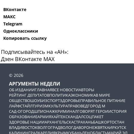
ВКонтакте
МАКС
Telegram
Одноклассники
Копировать ссылку
Подписывайтесь на «АН»:
Дзен
ВКонтакте
МАХ
© 2026
АРГУМЕНТЫ НЕДЕЛИ
ОБ ИЗДАНИИ
ГЛАВНАЯ
ВСЕ НОВОСТИ
АВТОРЫ
РЕЙТИНГ ДЕПУТАТОВ
ПОЛИТИКА
ЭКОНОМИКА
В МИРЕ
ОБЩЕСТВО
ШОУБИЗ
СПОРТ
ЗДОРОВЬЕ
ПРАВИЛЬНОЕ ПИТАНИЕ
ЛАЙФСТАЙЛ
ТУРИЗМ
КУЛЬТУРА
ПРАВОВЕД
ГОРОД М
САД-ОГОРОД
ШПИОНАЖ
КРИМИНАЛ
ГОВОРЯТ ГЕРОИ
ИСТОРИЯ
ОБРАЗОВАНИЕ
АРМИЯ
ХАЙТЕК
СКАНДАЛ
СОЦПАКЕТ
ЗДОРОВЬЕ НАЦИИ
АРХАНГЕЛЬСК
АСТРАХАНЬ
БАШКОРТОСТАН
ВЛАДИВОСТОК
ВОЛГОГРАД
ВОЛОГДА
ВОРОНЕЖ
ВЯТКА
ИРКУТСК
КАЛИНИНГРАД
КАРЕЛИЯ
КРЫМ
КУБАНЬ
ЛЕНОБЛАСТЬ
МАРИЙ ЭЛ