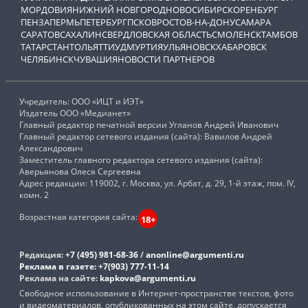
МОРДОВИЯ
НИЖНИЙ НОВГОРОД
НОВОСИБИРСК
ОРЕНБУРГ
ПЕНЗА
ПЕРМЬ
ПЕТЕРБУРГ
ПСКОВ
РОСТОВ-НА-ДОНУ
САМАРА
САРАТОВ
САХАЛИН
СВЕРДЛОВСКАЯ ОБЛАСТЬ
СМОЛЕНСК
ТАМБОВ
ТАТАРСТАН
ТОЛЬЯТТИ
УДМУРТИЯ
УЛЬЯНОВСК
ХАБАРОВСК
ЧЕЛЯБИНСК
ЧУВАШИЯ
НОВОСТИ ПАРТНЕРОВ
Учредитель: ООО «ИЦТ и ИЭТ»
Издатель ООО «Медианет»
Главный редактор печатной версии Угланов Андрей Иванович
Главный редактор сетевого издания (сайта): Вавилов Андрей
Александрович
Заместитель главного редактора сетевого издания (сайта):
Аверьянова Олеся Сергеевна
Адрес редакции: 119002, г. Москва, ул. Арбат, д. 29, 1-й этаж, пом. IV,
комн. 2
Возрастная категория сайта:
18+
Редакция:
+7 (495) 981-68-36
/
anonline@argumenti.ru
Реклама в газете:
+7(903) 777-11-14
Реклама на сайте:
kapkova@argumenti.ru
Свободное использование в Интернет-пространстве текстов, фото
и видеоматериалов, опубликованных на этом сайте, допускается