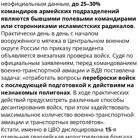
неофициальным данным,
до 25–30%
командиров армейских подразделений
являются бывшими полевыми командирами
или сторонниками исламистских радикалов
.
Практически день в день с началом
вооружённого мятежа в Центральном военном
округе России по приказу президента
объявляется внезапная проверка войск. Судя по
официальным заявлениям, перед командованием
военно-транспортной авиации и ВДВ поставлена
задача: «отработать вопросы
переброски войск
с последующей подготовкой к действиям на
незнакомых полигонах
. В ходе практических
действий предусмотреть различные способы
десантирования войск, при этом задействовать
максимальное количество военно-транспортной
авиации и транспортных вертолётов».
Кстати, именно в ЦВО дислоцирована
15
-я
отдельная гвардейская мотострелковая бригада