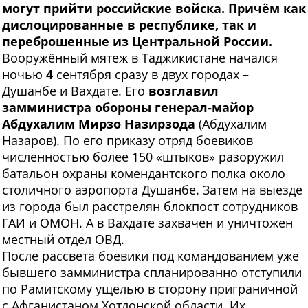
могут прийти российские войска. Причём как
дислоцированные в республике, так и
переброшенные из Центральной России.
Вооружённый мятеж в Таджикистане начался
ночью
4
сентября сразу в двух городах –
Душанбе и Вахдате. Его
возглавил
замминистра обороны генерал-майор
Абдухалим Мирзо Назирзода
(Абдухалим
Назаров). По его приказу отряд боевиков
численностью более 150 «штыков» разоружил
батальон охраны комендантского полка около
столичного аэропорта Душанбе. Затем на выезде
из города был расстрелян блокпост сотрудников
ГАИ и ОМОН. А в Вахдате захвачен и уничтожен
местный отдел ОВД.
После рассвета боевики под командованием уже
бывшего замминистра спланированно отступили
по Рамитскому ущелью в сторону приграничной
с Афганистаном Хотлонской области. Их,