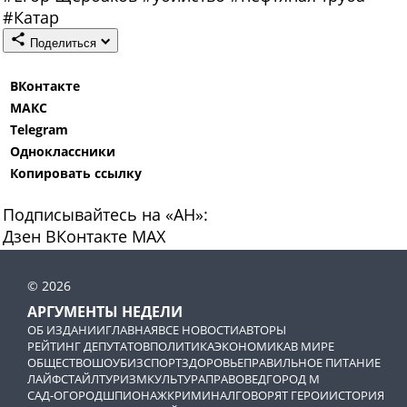
#
Катар
Поделиться
ВКонтакте
МАКС
Telegram
Одноклассники
Копировать ссылку
Подписывайтесь на «АН»:
Дзен
ВКонтакте
МАХ
© 2026
АРГУМЕНТЫ НЕДЕЛИ
ОБ ИЗДАНИИ
ГЛАВНАЯ
ВСЕ НОВОСТИ
АВТОРЫ
РЕЙТИНГ ДЕПУТАТОВ
ПОЛИТИКА
ЭКОНОМИКА
В МИРЕ
ОБЩЕСТВО
ШОУБИЗ
СПОРТ
ЗДОРОВЬЕ
ПРАВИЛЬНОЕ ПИТАНИЕ
ЛАЙФСТАЙЛ
ТУРИЗМ
КУЛЬТУРА
ПРАВОВЕД
ГОРОД М
САД-ОГОРОД
ШПИОНАЖ
КРИМИНАЛ
ГОВОРЯТ ГЕРОИ
ИСТОРИЯ