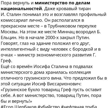
Пора вернуть и
министерство по делам
национальностей
. Даже кровавый тиран
И. Сталин понимал это и возглавлял профильный
комиссариат лично. Он располагался в
прекрасном месте – в Трубниковом переулке
Москвы. На этом же месте Миннац возродил Б.
Ельцин. Но в начале 2000-х закрыл Путин.
Говорят, глаз на здание положил его друг,
интеллигентный с виду человек с бородкой и в
очках – министр экономического развития Г.
Греф.
Ещё со времён Иосифа Сталина в подвалах
министерского дома хранилась коллекция
отличного грузинского вина. Что предложил бы в
этой ситуации Иосиф Виссарионович:
«Грузинское бухло товарищ Греф пусть оставит
себе. А вот министерство, товарищ Путин, пора
бы и вернуть!»
#
Егор Щербаков
#
убийство
#
нефтяная труба