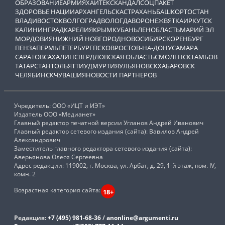
ОБРАЗОВАНИЕ
АРМИЯ
ХАЙТЕК
СКАНДАЛ
СОЦПАКЕТ
ЗДОРОВЬЕ НАЦИИ
АРХАНГЕЛЬСК
АСТРАХАНЬ
БАШКОРТОСТАН
ВЛАДИВОСТОК
ВОЛГОГРАД
ВОЛОГДА
ВОРОНЕЖ
ВЯТКА
ИРКУТСК
КАЛИНИНГРАД
КАРЕЛИЯ
КРЫМ
КУБАНЬ
ЛЕНОБЛАСТЬ
МАРИЙ ЭЛ
МОРДОВИЯ
НИЖНИЙ НОВГОРОД
НОВОСИБИРСК
ОРЕНБУРГ
ПЕНЗА
ПЕРМЬ
ПЕТЕРБУРГ
ПСКОВ
РОСТОВ-НА-ДОНУ
САМАРА
САРАТОВ
САХАЛИН
СВЕРДЛОВСКАЯ ОБЛАСТЬ
СМОЛЕНСК
ТАМБОВ
ТАТАРСТАН
ТОЛЬЯТТИ
УДМУРТИЯ
УЛЬЯНОВСК
ХАБАРОВСК
ЧЕЛЯБИНСК
ЧУВАШИЯ
НОВОСТИ ПАРТНЕРОВ
Учредитель: ООО «ИЦТ и ИЭТ»
Издатель ООО «Медианет»
Главный редактор печатной версии Угланов Андрей Иванович
Главный редактор сетевого издания (сайта): Вавилов Андрей
Александрович
Заместитель главного редактора сетевого издания (сайта):
Аверьянова Олеся Сергеевна
Адрес редакции: 119002, г. Москва, ул. Арбат, д. 29, 1-й этаж, пом. IV,
комн. 2
Возрастная категория сайта:
18+
Редакция:
+7 (495) 981-68-36
/
anonline@argumenti.ru