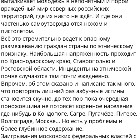
выталкивает молодёжь в непонятный и порой
враждебный мир северных российских
территорий, где их никто не ждёт. И где они
частенько самоутверждаются ножом и
пистолетом.
Всё это стремительно ведёт к опасному
размежеванию граждан страны по этническому
признаку. Наибольшая напряжённость проходит
по Краснодарскому краю, Ставрополью и
Ростовской области. Инциденты на этнической
почве случаются там почти ежедневно.
Впрочем, об этом сказано и написано так много,
что повторять лишний раз азбучные истины
становится скучно, до тех пор пока очередная
поножовщина не потрясёт коренное население
где-нибудь в Кондопоге, Сагре, Пугачёве, Питере,
Волгограде, Москве... Но есть у проблемы и
более глубинное содержание.
Заигрывания московских федеральных властей с