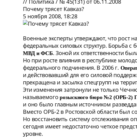
//
Политика
/
№ 45(131) от 06.11.2008
Почему трясет Кавказ?
5 ноября 2008, 18:28
Военные
эксперты утверждают, что рост н
федеральных силовых структур. Борьба с 
. Зоной их ответственности был
МВД и ФСБ
Но при росте влияния в республике молод
федерального подчинения. В 2006 г.
Опера
и действовавший для его силовой поддер
прекращена и засылка спецгрупп на терри
Эти изменения затронули не только Чечню
называемого
розыскного бюро №2 (ОРБ-2) 
и оно было главным источником разведда
Вместо ОРБ-2 в Ростовской области был с
Но восстановить систему отслеживания о
сегодня имеет недостаточно четкое предс
уровне.