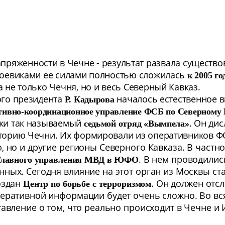
апряженности в Чечне - результат развала существ
боевиками ее силами полностью сложилась
к 2005 го
а не только Чечня, но и весь Северный Кавказ.
ого президента
началось естественное в
Р. Кадырова
тивно-координационное управление ФСБ по Северному 
жки так называемый
. Он ди
седьмой отряд «Вымпела»
торию Чечни. Их формировали из оперативников ФС
, но и другие регионы Северного Кавказа. В частн
. В нем проводили
Главного управления МВД
в ЮФО
нных. Сегодня влияние на этот орган из Москвы с
оздан
. Он должен отс
Центр по борьбе с терроризмом
перативной информации будет очень сложно. Во вс
тавление о том, что реально происходит в Чечне и