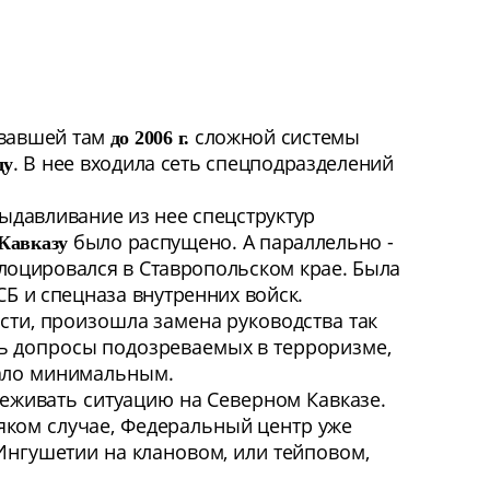
овавшей там
сложной системы
до 2006 г.
. В нее входила сеть спецподразделений
ду
ыдавливание из нее спецструктур
было распущено. А параллельно -
Кавказу
слоцировался в Ставропольском крае. Была
Б и спецназа внутренних войск.
ости, произошла замена руководства так
сь допросы подозреваемых в терроризме,
тало минимальным.
леживать ситуацию на Северном Кавказе.
яком случае, Федеральный центр уже
 Ингушетии на клановом, или тейповом,