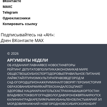
ВКонтакте
МАКС
Telegram
Одноклассники
Копировать ссылку
Подписывайтесь на «АН»:
Дзен
ВКонтакте
МАХ
© 2026
АРГУМЕНТЫ НЕДЕЛИ
ОБ ИЗДАНИИ
ГЛАВНАЯ
ВСЕ НОВОСТИ
АВТОРЫ
РЕЙТИНГ ДЕПУТАТОВ
ПОЛИТИКА
ЭКОНОМИКА
В МИРЕ
ОБЩЕСТВО
ШОУБИЗ
СПОРТ
ЗДОРОВЬЕ
ПРАВИЛЬНОЕ ПИТАНИЕ
ЛАЙФСТАЙЛ
ТУРИЗМ
КУЛЬТУРА
ПРАВОВЕД
ГОРОД М
САД-ОГОРОД
ШПИОНАЖ
КРИМИНАЛ
ГОВОРЯТ ГЕРОИ
ИСТОРИЯ
ОБРАЗОВАНИЕ
АРМИЯ
ХАЙТЕК
СКАНДАЛ
СОЦПАКЕТ
ЗДОРОВЬЕ НАЦИИ
АРХАНГЕЛЬСК
АСТРАХАНЬ
БАШКОРТОСТАН
ВЛАДИВОСТОК
ВОЛГОГРАД
ВОЛОГДА
ВОРОНЕЖ
ВЯТКА
ИРКУТСК
КАЛИНИНГРАД
КАРЕЛИЯ
КРЫМ
КУБАНЬ
ЛЕНОБЛАСТЬ
МАРИЙ ЭЛ
МОРДОВИЯ
НИЖНИЙ НОВГОРОД
НОВОСИБИРСК
ОРЕНБУРГ