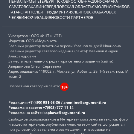
ПЕНЗА
ПЕРМЬ
ПЕТЕРБУРГ
ПСКОВ
РОСТОВ-НА-ДОНУ
САМАРА
САРАТОВ
САХАЛИН
СВЕРДЛОВСКАЯ ОБЛАСТЬ
СМОЛЕНСК
ТАМБОВ
ТАТАРСТАН
ТОЛЬЯТТИ
УДМУРТИЯ
УЛЬЯНОВСК
ХАБАРОВСК
ЧЕЛЯБИНСК
ЧУВАШИЯ
НОВОСТИ ПАРТНЕРОВ
Учредитель: ООО «ИЦТ и ИЭТ»
Издатель ООО «Медианет»
Главный редактор печатной версии Угланов Андрей Иванович
Главный редактор сетевого издания (сайта): Вавилов Андрей
Александрович
Заместитель главного редактора сетевого издания (сайта):
Аверьянова Олеся Сергеевна
Адрес редакции: 119002, г. Москва, ул. Арбат, д. 29, 1-й этаж, пом. IV,
комн. 2
Возрастная категория сайта:
18+
Редакция:
+7 (495) 981-68-36
/
anonline@argumenti.ru
Реклама в газете:
+7(903) 777-11-14
Реклама на сайте:
kapkova@argumenti.ru
Свободное использование в Интернет-пространстве текстов, фото
и видеоматериалов, опубликованных на этом сайте, допускается
при условии обязательного размещения гиперссылки на