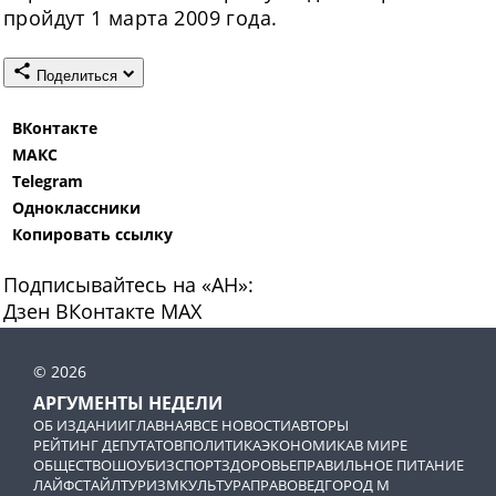
пройдут 1 марта 2009 года.
Поделиться
ВКонтакте
МАКС
Telegram
Одноклассники
Копировать ссылку
Подписывайтесь на «АН»:
Дзен
ВКонтакте
МАХ
© 2026
АРГУМЕНТЫ НЕДЕЛИ
ОБ ИЗДАНИИ
ГЛАВНАЯ
ВСЕ НОВОСТИ
АВТОРЫ
РЕЙТИНГ ДЕПУТАТОВ
ПОЛИТИКА
ЭКОНОМИКА
В МИРЕ
ОБЩЕСТВО
ШОУБИЗ
СПОРТ
ЗДОРОВЬЕ
ПРАВИЛЬНОЕ ПИТАНИЕ
ЛАЙФСТАЙЛ
ТУРИЗМ
КУЛЬТУРА
ПРАВОВЕД
ГОРОД М