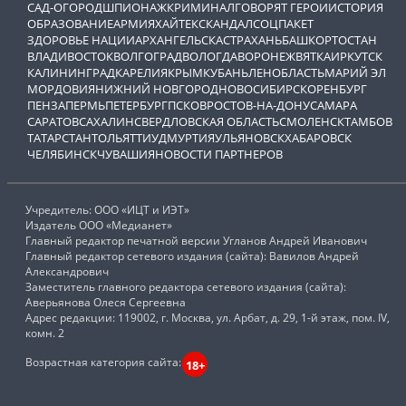
САД-ОГОРОД
ШПИОНАЖ
КРИМИНАЛ
ГОВОРЯТ ГЕРОИ
ИСТОРИЯ
ОБРАЗОВАНИЕ
АРМИЯ
ХАЙТЕК
СКАНДАЛ
СОЦПАКЕТ
ЗДОРОВЬЕ НАЦИИ
АРХАНГЕЛЬСК
АСТРАХАНЬ
БАШКОРТОСТАН
ВЛАДИВОСТОК
ВОЛГОГРАД
ВОЛОГДА
ВОРОНЕЖ
ВЯТКА
ИРКУТСК
КАЛИНИНГРАД
КАРЕЛИЯ
КРЫМ
КУБАНЬ
ЛЕНОБЛАСТЬ
МАРИЙ ЭЛ
МОРДОВИЯ
НИЖНИЙ НОВГОРОД
НОВОСИБИРСК
ОРЕНБУРГ
ПЕНЗА
ПЕРМЬ
ПЕТЕРБУРГ
ПСКОВ
РОСТОВ-НА-ДОНУ
САМАРА
САРАТОВ
САХАЛИН
СВЕРДЛОВСКАЯ ОБЛАСТЬ
СМОЛЕНСК
ТАМБОВ
ТАТАРСТАН
ТОЛЬЯТТИ
УДМУРТИЯ
УЛЬЯНОВСК
ХАБАРОВСК
ЧЕЛЯБИНСК
ЧУВАШИЯ
НОВОСТИ ПАРТНЕРОВ
Учредитель: ООО «ИЦТ и ИЭТ»
Издатель ООО «Медианет»
Главный редактор печатной версии Угланов Андрей Иванович
Главный редактор сетевого издания (сайта): Вавилов Андрей
Александрович
Заместитель главного редактора сетевого издания (сайта):
Аверьянова Олеся Сергеевна
Адрес редакции: 119002, г. Москва, ул. Арбат, д. 29, 1-й этаж, пом. IV,
комн. 2
Возрастная категория сайта:
18+