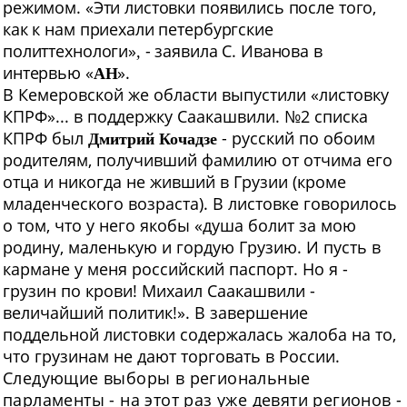
режимом. «Эти листовки появились после того,
как к нам приехали петербургские
политтехнологи»
- заявила С. Иванова в
,
интервью «
».
АН
В Кемеровской же области выпустили «листовку
КПРФ»... в поддержку Саакашвили. №2 списка
КПРФ был
- русский по обоим
Дмитрий Кочадзе
родителям, получивший фамилию от отчима его
отца и никогда не живший в Грузии (кроме
младенческого возраста). В листовке говорилось
о том, что у него якобы «душа болит за мою
родину, маленькую и гордую Грузию. И пусть в
кармане у меня российский паспорт. Но я -
грузин по крови! Михаил Саакашвили -
величайший политик!». В завершение
поддельной листовки содержалась жалоба на то,
что грузинам не дают торговать в России.
Следующие выборы в региональные
парламенты - на этот раз уже девяти регионов -