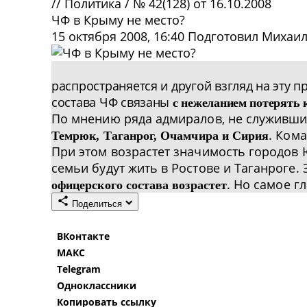
//
Политика
/
№ 42(128) от 16.10.2008
ЧФ в Крыму не место?
15 октября 2008, 16:40
Подготовил Михаи
распространяется и другой взгляд на эту 
состава ЧФ связаны
с нежеланием потерять 
По мнению ряда адмиралов, не служивших
. Ком
Темрюк, Таганрог, Очамчира и Сирия
При этом возрастет значимость городов
семьи будут жить в Ростове и Таганроге.
. Но самое г
офицерского состава возрастет
Поделиться
ВКонтакте
МАКС
Telegram
Одноклассники
Копировать ссылку