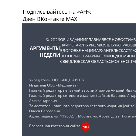
Подписывайтесь на «АН»:
Дзен
ВКонтакте
МАХ
© 2026
ОБ ИЗДАНИИ
ГЛАВНАЯ
ВСЕ НОВОСТИ
А
ЛАЙФСТАЙЛ
ТУРИЗМ
КУЛЬТУРА
ПРАВОВ
АРГУМЕНТЫ
ЗДОРОВЬЕ НАЦИИ
АРХАНГЕЛЬСК
АСТРА
НЕДЕЛИ
ЛЕНОБЛАСТЬ
МАРИЙ ЭЛ
МОРДОВИЯ
НИ
СВЕРДЛОВСКАЯ ОБЛАСТЬ
СМОЛЕНСК
ТА
Учредитель: ООО «ИЦТ и ИЭТ»
Издатель ООО «Медианет»
Главный редактор печатной версии Угланов Андрей Иван
Главный редактор сетевого издания (сайта): Вавилов Анд
Александрович
Заместитель главного редактора сетевого издания (сайта
Олеся Сергеевна
Адрес редакции: 119002, г. Москва, ул. Арбат, д. 29, 1-й этаж
Возрастная категория сайта:
18+