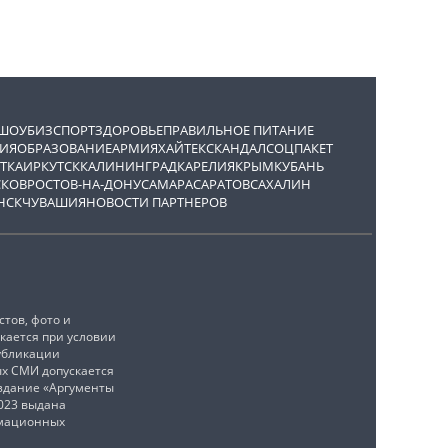
ШОУБИЗ
СПОРТ
ЗДОРОВЬЕ
ПРАВИЛЬНОЕ ПИТАНИЕ
ИЯ
ОБРАЗОВАНИЕ
АРМИЯ
ХАЙТЕК
СКАНДАЛ
СОЦПАКЕТ
ТКА
ИРКУТСК
КАЛИНИНГРАД
КАРЕЛИЯ
КРЫМ
КУБАНЬ
СКОВ
РОСТОВ-НА-ДОНУ
САМАРА
САРАТОВ
САХАЛИН
НСК
ЧУВАШИЯ
НОВОСТИ ПАРТНЕРОВ
тов, фото и
кается при условии
убликации
ых СМИ допускается
издание «Аргументы
2023 выдана
рмационных