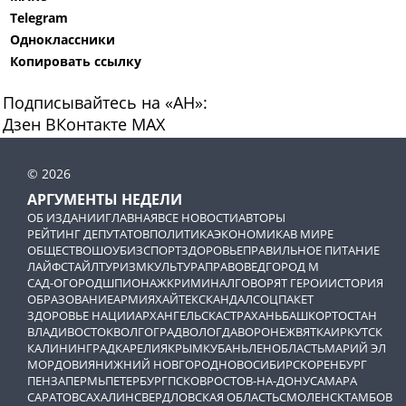
Telegram
Одноклассники
Копировать ссылку
Подписывайтесь на «АН»:
Дзен
ВКонтакте
МАХ
© 2026
АРГУМЕНТЫ НЕДЕЛИ
ОБ ИЗДАНИИ
ГЛАВНАЯ
ВСЕ НОВОСТИ
АВТОРЫ
РЕЙТИНГ ДЕПУТАТОВ
ПОЛИТИКА
ЭКОНОМИКА
В МИРЕ
ОБЩЕСТВО
ШОУБИЗ
СПОРТ
ЗДОРОВЬЕ
ПРАВИЛЬНОЕ ПИТАНИЕ
ЛАЙФСТАЙЛ
ТУРИЗМ
КУЛЬТУРА
ПРАВОВЕД
ГОРОД М
САД-ОГОРОД
ШПИОНАЖ
КРИМИНАЛ
ГОВОРЯТ ГЕРОИ
ИСТОРИЯ
ОБРАЗОВАНИЕ
АРМИЯ
ХАЙТЕК
СКАНДАЛ
СОЦПАКЕТ
ЗДОРОВЬЕ НАЦИИ
АРХАНГЕЛЬСК
АСТРАХАНЬ
БАШКОРТОСТАН
ВЛАДИВОСТОК
ВОЛГОГРАД
ВОЛОГДА
ВОРОНЕЖ
ВЯТКА
ИРКУТСК
КАЛИНИНГРАД
КАРЕЛИЯ
КРЫМ
КУБАНЬ
ЛЕНОБЛАСТЬ
МАРИЙ ЭЛ
МОРДОВИЯ
НИЖНИЙ НОВГОРОД
НОВОСИБИРСК
ОРЕНБУРГ
ПЕНЗА
ПЕРМЬ
ПЕТЕРБУРГ
ПСКОВ
РОСТОВ-НА-ДОНУ
САМАРА
САРАТОВ
САХАЛИН
СВЕРДЛОВСКАЯ ОБЛАСТЬ
СМОЛЕНСК
ТАМБОВ