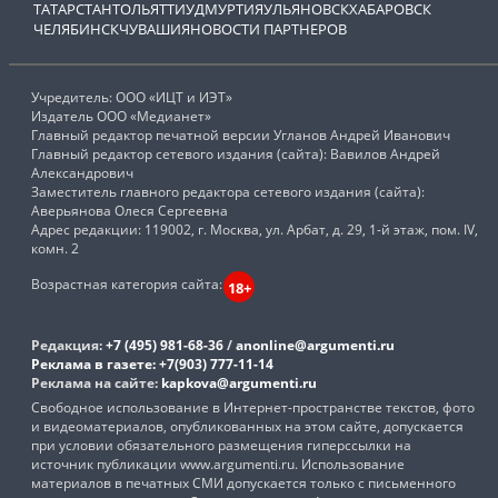
ТАТАРСТАН
ТОЛЬЯТТИ
УДМУРТИЯ
УЛЬЯНОВСК
ХАБАРОВСК
ЧЕЛЯБИНСК
ЧУВАШИЯ
НОВОСТИ ПАРТНЕРОВ
Учредитель: ООО «ИЦТ и ИЭТ»
Издатель ООО «Медианет»
Главный редактор печатной версии Угланов Андрей Иванович
Главный редактор сетевого издания (сайта): Вавилов Андрей
Александрович
Заместитель главного редактора сетевого издания (сайта):
Аверьянова Олеся Сергеевна
Адрес редакции: 119002, г. Москва, ул. Арбат, д. 29, 1-й этаж, пом. IV,
комн. 2
Возрастная категория сайта:
18+
Редакция:
+7 (495) 981-68-36
/
anonline@argumenti.ru
Реклама в газете:
+7(903) 777-11-14
Реклама на сайте:
kapkova@argumenti.ru
Свободное использование в Интернет-пространстве текстов, фото
и видеоматериалов, опубликованных на этом сайте, допускается
при условии обязательного размещения гиперссылки на
источник публикации www.argumenti.ru. Использование
материалов в печатных СМИ допускается только с письменного