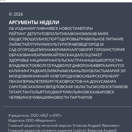
© 2026
АРГУМЕНТЫ НЕДЕЛИ
ОБ ИЗДАНИИ
ГЛАВНАЯ
ВСЕ НОВОСТИ
АВТОРЫ
РЕЙТИНГ ДЕПУТАТОВ
ПОЛИТИКА
ЭКОНОМИКА
В МИРЕ
ОБЩЕСТВО
ШОУБИЗ
СПОРТ
ЗДОРОВЬЕ
ПРАВИЛЬНОЕ ПИТАНИЕ
ЛАЙФСТАЙЛ
ТУРИЗМ
КУЛЬТУРА
ПРАВОВЕД
ГОРОД М
САД-ОГОРОД
ШПИОНАЖ
КРИМИНАЛ
ГОВОРЯТ ГЕРОИ
ИСТОРИЯ
ОБРАЗОВАНИЕ
АРМИЯ
ХАЙТЕК
СКАНДАЛ
СОЦПАКЕТ
ЗДОРОВЬЕ НАЦИИ
АРХАНГЕЛЬСК
АСТРАХАНЬ
БАШКОРТОСТАН
ВЛАДИВОСТОК
ВОЛГОГРАД
ВОЛОГДА
ВОРОНЕЖ
ВЯТКА
ИРКУТСК
КАЛИНИНГРАД
КАРЕЛИЯ
КРЫМ
КУБАНЬ
ЛЕНОБЛАСТЬ
МАРИЙ ЭЛ
МОРДОВИЯ
НИЖНИЙ НОВГОРОД
НОВОСИБИРСК
ОРЕНБУРГ
ПЕНЗА
ПЕРМЬ
ПЕТЕРБУРГ
ПСКОВ
РОСТОВ-НА-ДОНУ
САМАРА
САРАТОВ
САХАЛИН
СВЕРДЛОВСКАЯ ОБЛАСТЬ
СМОЛЕНСК
ТАМБОВ
ТАТАРСТАН
ТОЛЬЯТТИ
УДМУРТИЯ
УЛЬЯНОВСК
ХАБАРОВСК
ЧЕЛЯБИНСК
ЧУВАШИЯ
НОВОСТИ ПАРТНЕРОВ
Учредитель: ООО «ИЦТ и ИЭТ»
Издатель ООО «Медианет»
Главный редактор печатной версии Угланов Андрей Иванович
Главный редактор сетевого издания (сайта): Вавилов Андрей