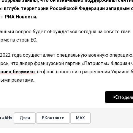
Боррель заявил, что он изначально поддерживал сняти
ры вглубь территории Российской Федерации западным 
т РИА Новости.
данный вопрос будет обсуждаться сегодня на совете глав
омств стран ЕС.
 2022 года осуществляет специальную военную операцию.
ось, что лидер французской партии «Патриоты» Флориан
конец безумию»
на фоне новостей о разрешении Украине 
ными ракетами.
Подел
 «АН»:
Дзен
ВКонтакте
МАХ