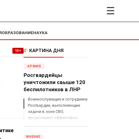
☰
Я
ОБРАЗОВАНИЕ
НАУКА
//
КАРТИНА ДНЯ
13+
АРМИЯ
Росгвардейцы
а
уничтожили свыше 120
беспилотников в ЛНР
Военнослужащие и сотрудники
Росгвардии, выполняющие
задачи в зоне СВО,
продолжают эффективно
противодействовать угрозам
итике
с воздуха.
МНЕНИЕ