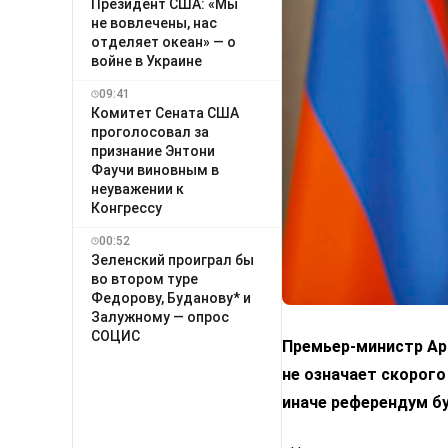
Президент США: «Мы
не вовлечены, нас
отделяет океан» — о
войне в Украине
09:41
Комитет Сената США
проголосовал за
признание Энтони
Фаучи виновным в
неуважении к
Конгрессу
00:52
Зеленский проиграл бы
во втором туре
Федорову, Буданову* и
Залужному — опрос
СОЦИС
Премьер-министр Арм
не означает скорого
иначе референдум б