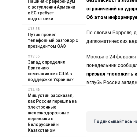
безопасности Жозеп 
Пашинян: референдум
о вступлении Армении
ограничений на уда
в ЕС требует
Об этом информируе
подготовки
13:58
По словам Борреля, 
Путин провёл
телефонный разговор с
дипломатических вед
президентом ОАЭ
Москва с 24 февраля
13:55
Запад определил
понедельник сообщал
Британию
призвал «положить 
«сменщиком» США в
поддержке Украины?
вглубь России запад
12:46
Мишустин рассказал,
как Россия перешла на
электронные
железнодорожные
перевозки с
Подписывайтесь на
Белоруссией и
Казахстаном