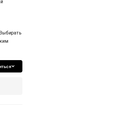
ой
 Выбирать
ским
иться