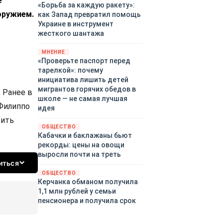
е
«Борьба за каждую ракету»:
оружием.
как Запад превратил помощь
Украине в инструмент
жесткого шантажа
МНЕНИЕ
«Проверьте паспорт перед
тарелкой»: почему
инициатива лишить детей
мигрантов горячих обедов в
 Ранее в
школе — не самая лучшая
 Филиппо
идея
бить
ОБЩЕСТВО
Кабачки и баклажаны бьют
рекорды: цены на овощи
выросли почти на треть
иться
ОБЩЕСТВО
Керчанка обманом получила
1,1 млн рублей у семьи
пенсионера и получила срок