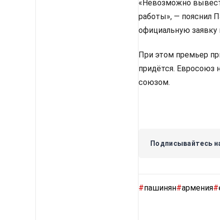
«Невозможно вывести
работы», — пояснил 
официальную заявку 
При этом премьер пр
придётся. Евросоюз 
союзом.
Подписывайтесь на
#
пашинян
#
армения
#