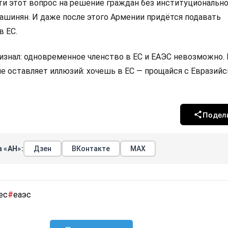
 этот вопрос на решение граждан без институциональн
Пашинян. И даже после этого Армении придётся подавать
в ЕС.
изнал: одновременное членство в ЕС и ЕАЭС невозможно.
не оставляет иллюзий: хочешь в ЕС — прощайся с Евразий
Подел
 «АН»:
Дзен
ВКонтакте
МАХ
ес
#
еаэс