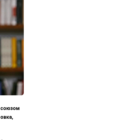
росоюзом
овка,