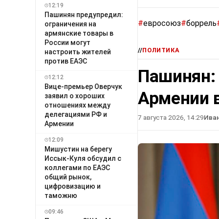
12:19
Пашинян предупредил:
#
евросоюз
#
боррель
ограничения на
армянские товары в
России могут
//
ПОЛИТИКА
настроить жителей
против ЕАЭС
Пашинян:
12:12
Вице-премьер Оверчук
Армении в
заявил о хороших
отношениях между
делегациями РФ и
7 августа 2026, 14:29
Ива
Армении
12:09
Мишустин на берегу
Иссык-Куля обсудил с
коллегами по ЕАЭС
общий рынок,
цифровизацию и
таможню
09:46