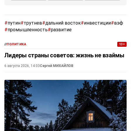
#
путин
#
трутнев
#
дальний восток
#
инвестиции
#
вэф
#
промышленность
#
развитие
//
ПОЛИТИКА
13+
Лидеры страны советов: жизнь не взаймы
6 августа 2026, 14:03
Сергей МИХАЙЛОВ