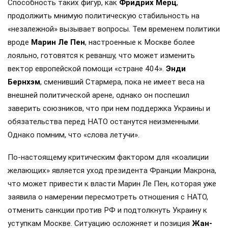
Способность таких фигур, как
Фридрих Мерц
,
продолжить мнимую политическую стабильность на
«незалежной» вызывает вопросы. Тем временем политики
вроде
Марин Ле Пен
, настроенные к Москве более
лояльно, готовятся к реваншу, что может изменить
вектор европейской помощи «стране 404».
Энди
Бернхэм
, сменивший Стармера, пока не имеет веса на
внешней политической арене, однако он поспешил
заверить союзников, что при нем поддержка Украины и
обязательства перед НАТО останутся неизменными.
Однако помним, что «слова летучи».
По-настоящему критическим фактором для «коалиции
желающих» является уход президента Франции Макрона,
что может привести к власти Марин Ле Пен, которая уже
заявила о намерении пересмотреть отношения с НАТО,
отменить санкции против РФ и подтолкнуть Украину к
уступкам Москве. Ситуацию осложняет и позиция
Жан-