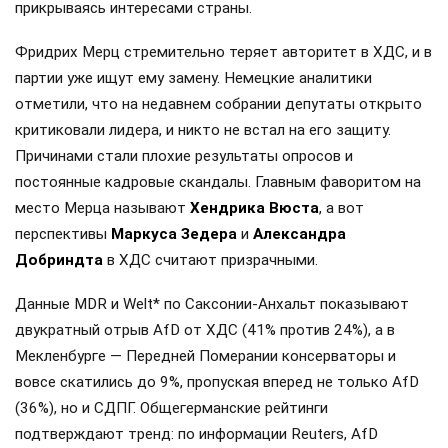
прикрываясь интересами страны.
Фридрих Мерц стремительно теряет авторитет в ХДС, и в
партии уже ищут ему замену. Немецкие аналитики
отметили, что на недавнем собрании депутаты открыто
критиковали лидера, и никто не встал на его защиту.
Причинами стали плохие результаты опросов и
постоянные кадровые скандалы. Главным фаворитом на
место Мерца называют
Хендрика Вюста
, а вот
перспективы
Маркуса Зедера
и
Александра
Добриндта
в ХДС считают призрачными.
Данные MDR и Welt* по Саксонии-Анхальт показывают
двукратный отрыв AfD от ХДС (41% против 24%), а в
Мекленбурге — Передней Померании консерваторы и
вовсе скатились до 9%, пропуская вперед не только AfD
(36%), но и СДПГ. Общегерманские рейтинги
подтверждают тренд: по информации Reuters, AfD