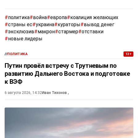
#
политика
#
война
#
европа
#
коалиция желающих
#
страны ес
#
украина
#
кураторы
#
вывод денег
#
эксклюзив
#
макрон
#
стармер
#
отставки
#
новые лидеры
//
ПОЛИТИКА
13+
Путин провёл встречу с Трутневым по
развитию Дальнего Востока и подготовке
к ВЭФ
6 августа 2026, 14:32
Иван Тихонов
,