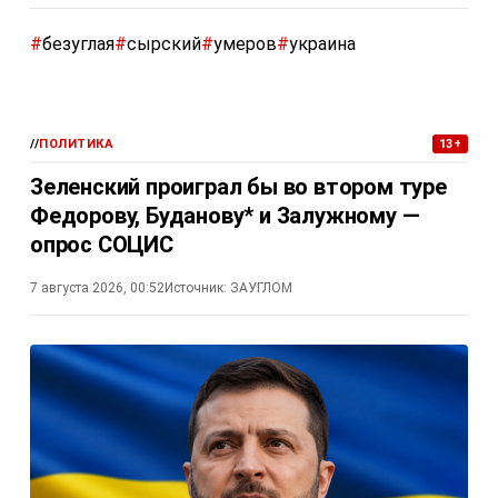
#
безуглая
#
сырский
#
умеров
#
украина
//
ПОЛИТИКА
13+
Зеленский проиграл бы во втором туре
Федорову, Буданову* и Залужному —
опрос СОЦИС
7 августа 2026, 00:52
Источник:
ЗАУГЛОМ