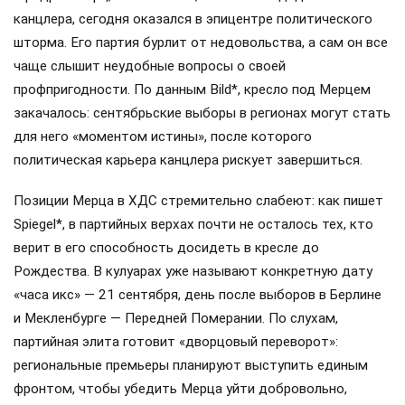
канцлера, сегодня оказался в эпицентре политического
шторма. Его партия бурлит от недовольства, а сам он все
чаще слышит неудобные вопросы о своей
профпригодности. По данным Bild*, кресло под Мерцем
закачалось: сентябрьские выборы в регионах могут стать
для него «моментом истины», после которого
политическая карьера канцлера рискует завершиться.
Позиции Мерца в ХДС стремительно слабеют: как пишет
Spiegel*, в партийных верхах почти не осталось тех, кто
верит в его способность досидеть в кресле до
Рождества. В кулуарах уже называют конкретную дату
«часа икс» — 21 сентября, день после выборов в Берлине
и Мекленбурге — Передней Померании. По слухам,
партийная элита готовит «дворцовый переворот»:
региональные премьеры планируют выступить единым
фронтом, чтобы убедить Мерца уйти добровольно,