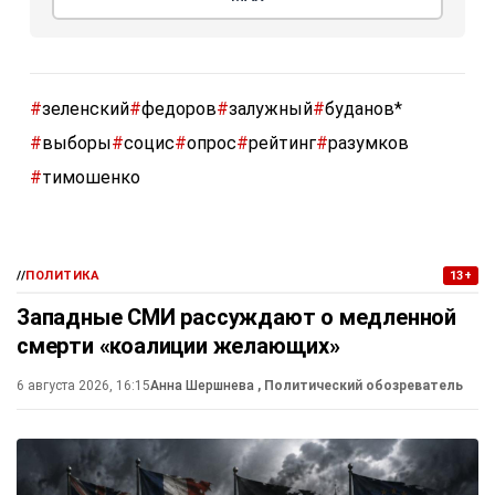
#
зеленский
#
федоров
#
залужный
#
буданов*
#
выборы
#
социс
#
опрос
#
рейтинг
#
разумков
#
тимошенко
//
ПОЛИТИКА
13+
Западные СМИ рассуждают о медленной
смерти «коалиции желающих»
6 августа 2026, 16:15
Анна Шершнева
, Политический обозреватель