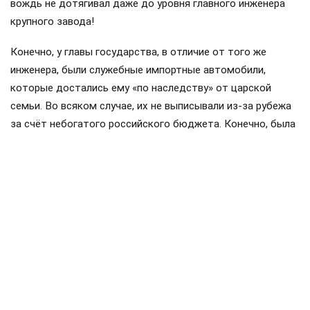
вождь не дотягивал даже до уровня главного инженера
крупного завода!
Конечно, у главы государства, в отличие от того же
инженера, были служебные импортные автомобили,
которые достались ему «по наследству» от царской
семьи. Во всяком случае, их не выписывали из-за рубежа
за счёт небогатого российского бюджета. Конечно, была
и бесплатная квартира в Кремле, но вот бесплатных
продуктовых наборов, о которых взахлёб рассказывали
перестроечные СМИ, увы, не было: за все продукты на
своём столе Ленин платил исключительно из своего
кармана.
Не было и разносолов: Ленин предпочитал простую пищу,
например супы из чечевицы и пшённую кашу. Его
ординарец Желтышёв позже вспоминал, что в
кремлёвскую квартиру вождя он приносил судки с обедом