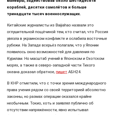
манёвры, задействовав около шестидесяти
кораблей, десятки самолётов и больше
тринадцати тысяч военнослужащих.
Китайские журналисты из Baijiahao назвали это
оглушительной пощёчиной тем, кто считал, что Россия
увязла в украинском конфликте и ослабила восточные
рубежи. На Западе всерьёз полагали, что у Японии
появилось окно возможностей для давления по
Курилам. Но масштаб учений в Японском и Охотском
морях, а также в северо-западной части Тихого
океана доказал обратное,
пишет
АБН24.
В КНР отметили, что с точки зрения международного
права учения рядом со своей территорией абсолютно
законны, но размах операции оказался крайне
необычным. Токио, хоть и заявлял публично об
отсутствии напряжённости, явно испытывал