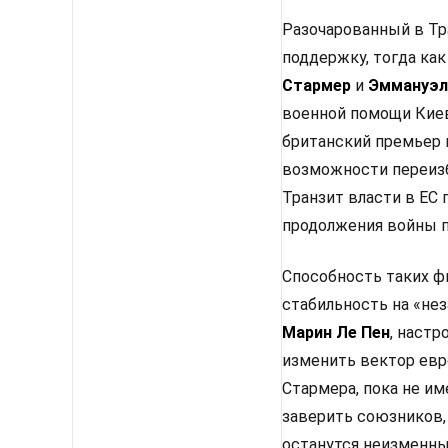
Разочарованный в Тр
поддержку, тогда как
Стармер
и
Эммануэл
военной помощи Киев
британский премьер 
возможности переизб
Транзит власти в ЕС
продолжения войны п
Способность таких ф
стабильность на «не
Марин Ле Пен
, настр
изменить вектор евр
Стармера, пока не им
заверить союзников,
останутся неизменным