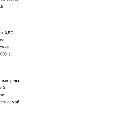
ца
 от ХДС
все
нские
ХСС, а
 усмотрела
кой
ак
сти самой