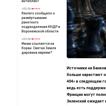
интеллект
05.08
НОВОЕ
Reuters сообщило о
развёртывании
ракетного
подразделения КНДР в
Воронежской области
05.08
НОВОЕ
Имам ссылается на
Коран: Святая Земля
дарована евреям?
Источники на Банко
больше нарастают н
404» в следующем го
ведь есть поддержка
Франции могут полн
Зеленский ожидает 