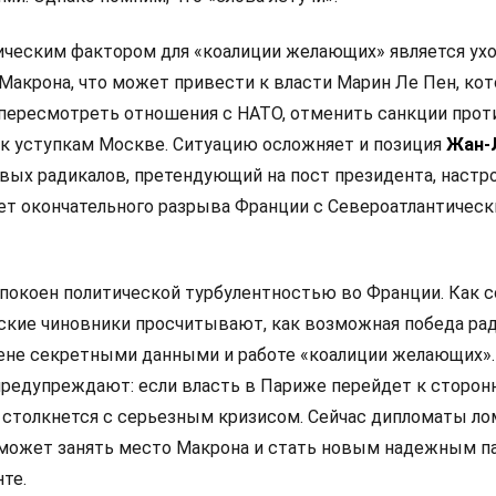
ческим фактором для «коалиции желающих» является ух
Макрона, что может привести к власти Марин Ле Пен, кот
 пересмотреть отношения с НАТО, отменить санкции прот
 к уступкам Москве. Ситуацию осложняет и позиция
Жан-
левых радикалов, претендующий на пост президента, настр
ет окончательного разрыва Франции с Североатлантичес
покоен политической турбулентностью во Франции. Как 
анские чиновники просчитывают, как возможная победа ра
мене секретными данными и работе «коалиции желающих».
редупреждают: если власть в Париже перейдет к сторон
 столкнется с серьезным кризисом. Сейчас дипломаты л
 сможет занять место Макрона и стать новым надежным п
те.