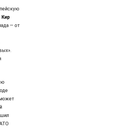
опейскую
.
Кир
ада — от
в
вых».
я
ую
роде
 может
й
ешил
НАТО