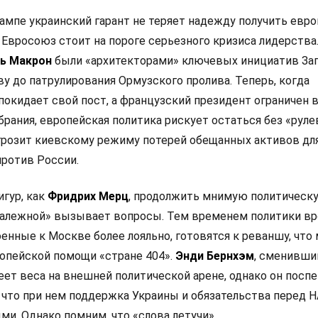
ампе украинский гарант не теряет надежду получить евр
 Евросоюз стоит на пороге серьезного кризиса лидерства
ь Макрон
были «архитекторами» ключевых инициатив Зап
у до патрулирования Ормузского пролива. Теперь, когда
покидает свой пост, а французский президент ограничен 
рания, европейская политика рискует остаться без «руле
 грозит киевскому режиму потерей обещанных активов дл
ротив России.
игур, как
Фридрих Мерц
, продолжить мнимую политическ
залежной» вызывает вопросы. Тем временем политики в
оенные к Москве более лояльно, готовятся к реваншу, что
опейской помощи «стране 404».
Энди Бернхэм
, сменивши
еет веса на внешней политической арене, однако он посп
 что при нем поддержка Украины и обязательства перед 
и. Однако помним, что «слова летучи».