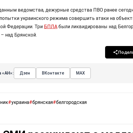
данным ведомства, дежурные средства ПВО ранее сегод
попытки украинского режима совершить атаки на объект
ой Федерации. Три
БПЛА
были ликвидированы над Белго
 – над Брянской.
Подел
 «АН»:
Дзен
ВКонтакте
МАХ
тник
#
украина
#
брянская
#
белгородская