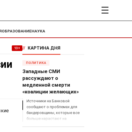
☰
Я
ОБРАЗОВАНИЕ
НАУКА
//
КАРТИНА ДНЯ
13+
сии
ПОЛИТИКА
Западные СМИ
рассуждают о
медленной смерти
«коалиции желающих»
Источники на Банковой
сообщают о проблемах для
ские
бандеровщины, которые все
больше нарастают на
международном поле, что
сильно ударит по позициям