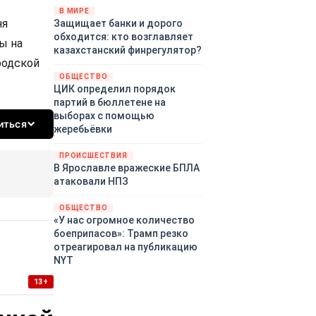
«страны 404» в следующем
В МИРЕ
ня
Защищает банки и дорого
году. Однако киевские
обходится: кто возглавляет
временщики не торопятся
ы на
казахстанский финрегулятор?
заключать мир - ведь есть
родской
поддержка в ЕС.
ОБЩЕСТВО
Политический кризис в
ЦИК определил порядок
Британии и Германии, выборы
партий в бюллетене на
во Франции могут полностью
выборах с помощью
изменить геополитический
иться
жеребьёвки
ландшафт в мире, пока
Зеленский ожидает выборов
ПРОИСШЕСТВИЯ
в США.
В Ярославле вражеские БПЛА
атаковали НПЗ
ОБЩЕСТВО
«У нас огромное количество
боеприпасов»: Трамп резко
отреагировал на публикацию
NYT
13+