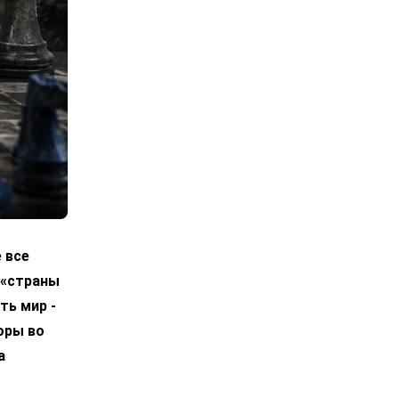
 все
 «страны
ть мир -
оры во
а