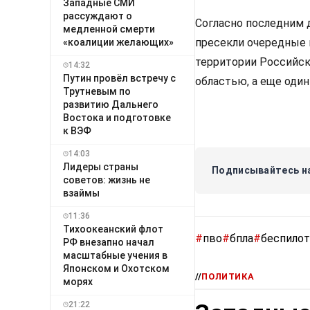
Западные СМИ
рассуждают о
Согласно последним 
медленной смерти
пресекли очередные 
«коалиции желающих»
территории Российск
14:32
Путин провёл встречу с
областью, а еще один
Трутневым по
развитию Дальнего
Востока и подготовке
к ВЭФ
14:03
Лидеры страны
Подписывайтесь на
советов: жизнь не
взаймы
11:36
Тихоокеанский флот
#
пво
#
бпла
#
беспило
РФ внезапно начал
масштабные учения в
Японском и Охотском
//
ПОЛИТИКА
морях
21:22