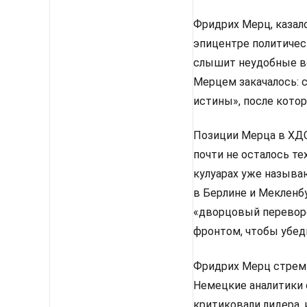
Фридрих Мерц, казало
эпицентре политическ
слышит неудобные во
Мерцем закачалось: 
истины», после котор
Позиции Мерца в ХДС 
почти не осталось те
кулуарах уже называ
в Берлине и Мекленбу
«дворцовый перевор
фронтом, чтобы убед
Фридрих Мерц стреми
Немецкие аналитики 
критиковали лидера, 