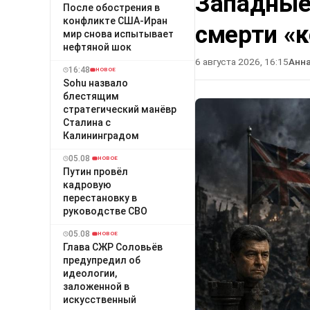
Западные
После обострения в
конфликте США-Иран
смерти «
мир снова испытывает
нефтяной шок
6 августа 2026, 16:15
Анн
16:48
НОВОЕ
Sohu назвало
блестящим
стратегический манёвр
Сталина с
Калининградом
05.08
НОВОЕ
Путин провёл
кадровую
перестановку в
руководстве СВО
05.08
НОВОЕ
Глава СЖР Соловьёв
предупредил об
идеологии,
заложенной в
искусственный