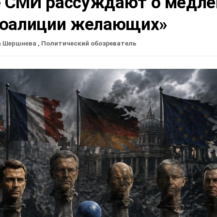
 СМИ рассуждают о медле
коалиции желающих»
а Шершнева
, Политический обозреватель