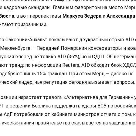
е кадровые скандалы. Главным фаворитом на место Мер
 Вюста
, а вот перспективы
Маркуса Зедера
и
Александра
итают призрачными.
по Саксонии-Анхальт показывают двукратный отрыв AfD
 в Мекленбурге — Передней Померании консерваторы и во
пуская вперед не только AfD (36%), но и СДПГ. Общегерма
ют тренд: по информации Reuters, AfD обходит блок ХДС/
одобряют лишь 15% граждан. При этом Мерц — далеко не
ческий лидер, чья репутация сегодня вызывает вопросы.
позиции нарастает тревога: «Альтернатива для Германии»
РГ в решении Берлина поддержать удары ВСУ по российс
 АдГ потребовали от кабинета министров отчета о том, к
ическая линия правительства сказывается на защищенно