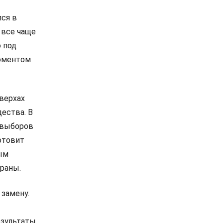
лся в
 все чаще
 под
моментом
 верхах
дества. В
е выборов
отовит
ым
раны.
 замену.
езультаты