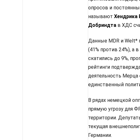
опросов и постоянны
называют
Хендрика
Добриндта
в ХДС сч
Данные MDR и Welt* 
(41% против 24%), а
скатились до 9%, про
рейтинги подтвержда
деятельность Мерца 
единственный полити
В рядах немецкой оп
прямую угрозу для Ф
территории. Депутаты
текущая внешнеполит
Германии.