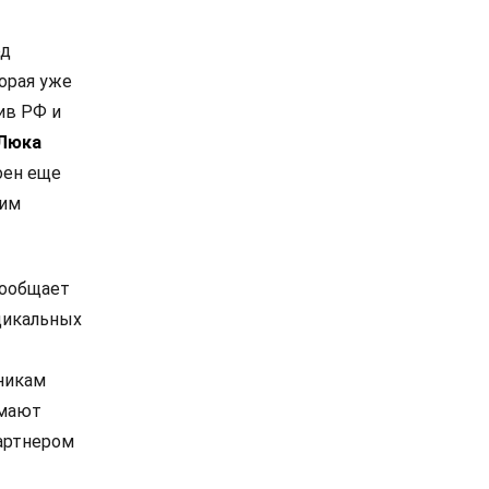
од
орая уже
ив РФ и
Люка
оен еще
ким
сообщает
дикальных
никам
омают
артнером