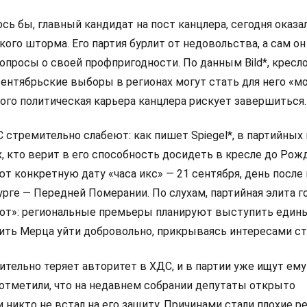
сь бы, главный кандидат на пост канцлера, сегодня оказа
ого шторма. Его партия бурлит от недовольства, а сам он
просы о своей профпригодности. По данным Bild*, кресло
сентябрьские выборы в регионах могут стать для него «
ого политическая карьера канцлера рискует завершиться.
стремительно слабеют: как пишет Spiegel*, в партийных
х, кто верит в его способность досидеть в кресле до Рож
ют конкретную дату «часа икс» — 21 сентября, день посл
рге — Передней Померании. По слухам, партийная элита г
от»: региональные премьеры планируют выступить един
ить Мерца уйти добровольно, прикрываясь интересами ст
тельно теряет авторитет в ХДС, и в партии уже ищут ему
отметили, что на недавнем собрании депутаты открыто
и никто не встал на его защиту. Причинами стали плохие р