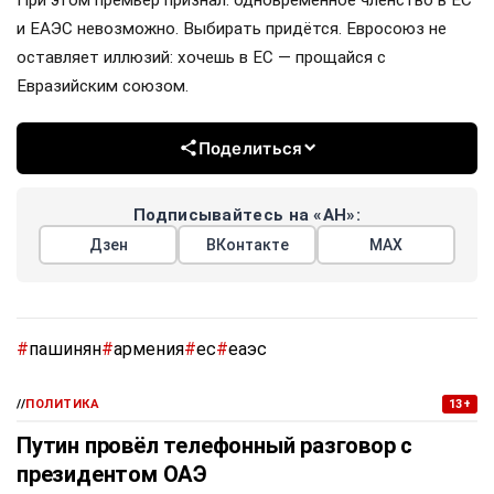
и ЕАЭС невозможно. Выбирать придётся. Евросоюз не
оставляет иллюзий: хочешь в ЕС — прощайся с
Евразийским союзом.
Поделиться
Подписывайтесь на «АН»:
Дзен
ВКонтакте
МАХ
#
пашинян
#
армения
#
ес
#
еаэс
//
ПОЛИТИКА
13+
Путин провёл телефонный разговор с
президентом ОАЭ