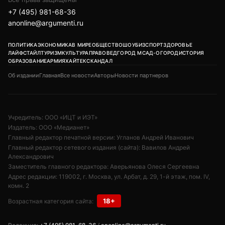
+7 (495) 981-68-36
anonline@argumenti.ru
ПОЛИТИКА
ЭКОНОМИКА
В МИРЕ
ОБЩЕСТВО
ШОУБИЗ
СПОРТ
ЗДОРОВЬЕ
ЛАЙФСТАЙЛ
ТУРИЗМ
КУЛЬТУРА
ПРАВОВЕД
ГОРОД М
САД-ОГОРОД
ИСТОРИЯ
ОБРАЗОВАНИЕ
АРМИЯ
ХАЙТЕК
СКАНДАЛ
Об издании
Главная
Все новости
Авторы
Новости партнеров
Учредитель: ООО «ИЦТ и ИЭТ»
Издатель: ООО «Медианет»
Главный редактор печатной версии: Угланов Андрей Иванович
Главный редактор сетевого издания (сайта): Вавилов Андрей
Александрович
Заместитель главного редактора: Аверьянова Олеся Сергеевна
Адрес редакции: 119002, г. Москва, ул. Арбат, д. 29, 1-й этаж, пом. IV,
комн. 2
18+
Возрастная категория сайта: