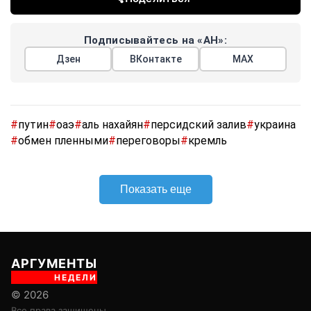
Подписывайтесь на «АН»:
Дзен
ВКонтакте
МАХ
#
путин
#
оаэ
#
аль нахайян
#
персидский залив
#
украина
#
обмен пленными
#
переговоры
#
кремль
Показать еще
АРГУМЕНТЫ
НЕДЕЛИ
© 2026
Все права защищены