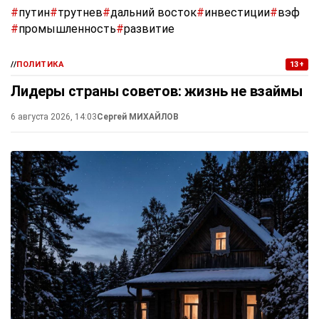
#
путин
#
трутнев
#
дальний восток
#
инвестиции
#
вэф
#
промышленность
#
развитие
//
ПОЛИТИКА
13+
Лидеры страны советов: жизнь не взаймы
6 августа 2026, 14:03
Сергей МИХАЙЛОВ