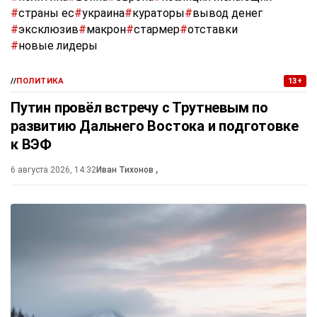
#
страны ес
#
украина
#
кураторы
#
вывод денег
#
эксклюзив
#
макрон
#
стармер
#
отставки
#
новые лидеры
//
ПОЛИТИКА
13+
Путин провёл встречу с Трутневым по
развитию Дальнего Востока и подготовке
к ВЭФ
6 августа 2026, 14:32
Иван Тихонов
,