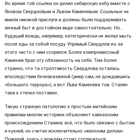
Во время той ссылки он делил сибирскую избу вместе с
Яковом Свердловым и Львом Каменевым. Ссыльные не
имели никакой прислуги и должны были поддерживать
личный быт в достойном виде самостоятельно. Но…
будущий вождь, например, категорически не желал мыть
после еды за собой посуду. Упрямый Свердлов из-за
этого часто с ним ссорился. Более компромиссный
Каменев брал эту обязанность на себя. Тем более
странно, что та строптивость Свердлова осталась
впоследствии безнаказанной (умер сам, не дождавшись
«большого террора»), а вот Льва Каменева тов. Сталин
таки к стенке поставил…
Такую странную патологию к простым житейским
правилам многие историки объясняют кавказским
происхождением Сталина: всё, что было связано с бытом
и кухней, он считал исключительно «женским делом».
Пожалуй, здесь с вождём стоит согласиться.