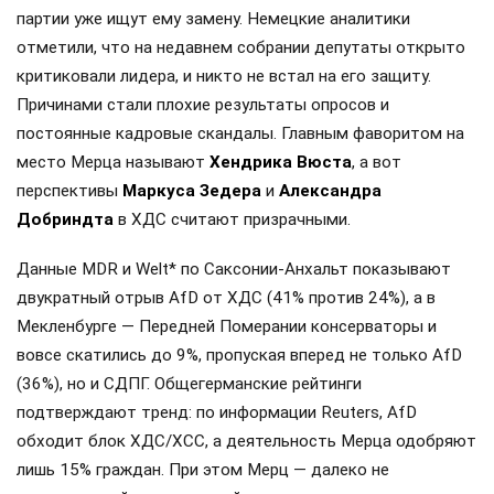
партии уже ищут ему замену. Немецкие аналитики
отметили, что на недавнем собрании депутаты открыто
критиковали лидера, и никто не встал на его защиту.
Причинами стали плохие результаты опросов и
постоянные кадровые скандалы. Главным фаворитом на
место Мерца называют
Хендрика Вюста
, а вот
перспективы
Маркуса Зедера
и
Александра
Добриндта
в ХДС считают призрачными.
Данные MDR и Welt* по Саксонии-Анхальт показывают
двукратный отрыв AfD от ХДС (41% против 24%), а в
Мекленбурге — Передней Померании консерваторы и
вовсе скатились до 9%, пропуская вперед не только AfD
(36%), но и СДПГ. Общегерманские рейтинги
подтверждают тренд: по информации Reuters, AfD
обходит блок ХДС/ХСС, а деятельность Мерца одобряют
лишь 15% граждан. При этом Мерц — далеко не