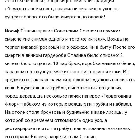
Об этом человеке, вопреки российской традиции
обсуждать всё и всех, при жизни никаких слухов не
существовало: это было смертельно опасно!
Иосиф Сталин правил Советским Союзом в прямом
смысле «не снимая одного и того же кителя». Вождь не
терпел никакой роскоши ни в одежде, ни в быту. После его
смерти в личном гардеробе Сталина было описано: 2
кителя белого цвета, 10 пар брюк, коробка нижнего белья,
пара сшитых вручную мягких сапог из ослиной кожи. Из
предметов так называемой «роскоши» удалось насчитать
лишь 5 курительных трубок, выполненных из ценных
пород дерева, да несколько пачек папирос «Герцеговина
Флор», табаком из которых вождь эти трубки и набивал.
На столе стоял бронзовый будильник в виде лисицы, у
которой со временем отломилось одно ухо, а
реставрировать этот атрибут, как вспоминал начальник
его охраны Власик, запретил сам Сталин.