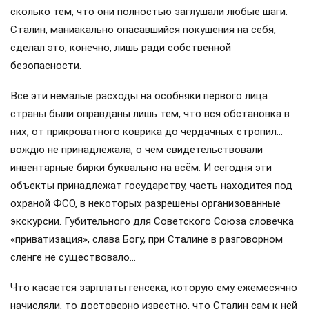
сколько тем, что они полностью заглушали любые шаги.
Сталин, маниакально опасавшийся покушения на себя,
сделал это, конечно, лишь ради собственной
безопасности.
Все эти немалые расходы на особняки первого лица
страны были оправданы лишь тем, что вся обстановка в
них, от прикроватного коврика до чердачных стропил…
вождю не принадлежала, о чём свидетельствовали
инвентарные бирки буквально на всём. И сегодня эти
объекты принадлежат государству, часть находится под
охраной ФСО, в некоторых разрешены организованные
экскурсии. Губительного для Советского Союза словечка
«приватизация», слава Богу, при Сталине в разговорном
сленге не существовало…
Что касается зарплаты генсека, которую ему ежемесячно
начисляли, то достоверно известно, что Сталин сам к ней