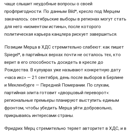
чаще слышит неудобные вопросы о своей
профпригодности. По данным Bild*, кресло под Мерцем
закачалось: сентябрьские выборы в регионах могут стать
для него «моментом истины», после которого
политическая карьера канцлера рискует завершиться.
Позиции Мерца в ХДС стремительно слабеют: как пишет
Spiegel*, в партийных верхах почти не осталось тех, кто
верит в его способность досидеть в кресле до
Рождества. В кулуарах уже называют конкретную дату
«часа икс» — 21 сентября, день после выборов в Берлине
и Мекленбурге — Передней Померании. По слухам,
партийная элита готовит «дворцовый переворот»:
региональные премьеры планируют выступить единым
фронтом, чтобы убедить Мерца уйти добровольно,
прикрываясь интересами страны.
Фридрих Мерц стремительно теряет авторитет в ХДС, и в