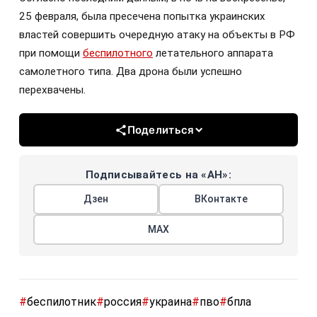
25 февраля, была пресечена попытка украинских
властей совершить очередную атаку на объекты в РФ
при помощи
беспилотного
летательного аппарата
самолетного типа. Два дрона были успешно
перехвачены.
Поделиться
Подписывайтесь на «АН»:
Дзен
ВКонтакте
МАХ
#
беспилотник
#
россия
#
украина
#
пво
#
бпла