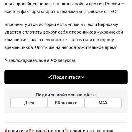
для европейцев попасть в окопы войны против России —
все эти факторы спорят с планами «ястребов» от ЕС.
Впрочем, у этой истории есть «план Б»: если Бернхэму
удастся сплотить вокруг себя сторонников «украинской
камарильи», чаша весов может качнуться в сторону
временщиков. Опять же на непродолжительное время.
*- заблокированные в РФ ресурсы.
Поделиться
Подписывайтесь на «АН»:
Дзен
ВКонтакте
МАХ
#
политика
#
война
#
европа
#
коалиция желающих