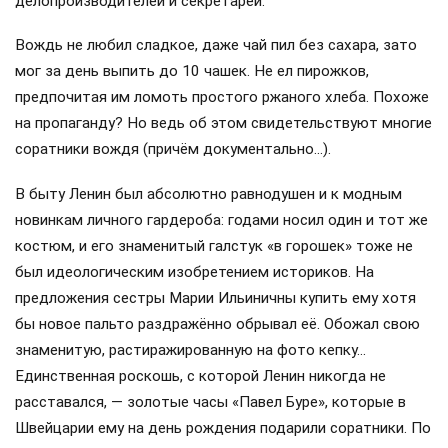
делопроизводителей и секретарей.
Вождь не любил сладкое, даже чай пил без сахара, зато
мог за день выпить до 10 чашек. Не ел пирожков,
предпочитая им ломоть простого ржаного хлеба. Похоже
на пропаганду? Но ведь об этом свидетельствуют многие
соратники вождя (причём документально…).
В быту Ленин был абсолютно равнодушен и к модным
новинкам личного гардероба: годами носил один и тот же
костюм, и его знаменитый галстук «в горошек» тоже не
был идеологическим изобретением историков. На
предложения сестры Марии Ильиничны купить ему хотя
бы новое пальто раздражённо обрывал её. Обожал свою
знаменитую, растиражированную на фото кепку…
Единственная роскошь, с которой Ленин никогда не
расставался, — золотые часы «Павел Буре», которые в
Швейцарии ему на день рождения подарили соратники. По