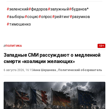
#
зеленский
#
федоров
#
залужный
#
буданов*
#
выборы
#
социс
#
опрос
#
рейтинг
#
разумков
#
тимошенко
//
ПОЛИТИКА
13+
Западные СМИ рассуждают о медленной
смерти «коалиции желающих»
6 августа 2026, 16:15
Анна Шершнева
, Политический обозреватель