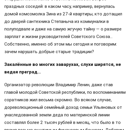
праздных соседей: в каком часу, например, вернулась
домой комсомолка Зина из 27-й квартиры, кто дотащил
до дверей сантехника Степаныча из коммуналки в
полуподвале и даже на самую жгучую тайну — о размере
зарплат и жизни руководителей Советского Союза…
Собственно, именно об этом мы сегодня и поговорим:
зачем нарушать добрые старые традиции?
Закалённые во многих заварухах, слухи ширятся, не
ведая преград…
Организатор революции Владимир Ленин, даже став
главой молодой Советской республики, по воспоминаниям
соратников жил весьма скромно. Во всяком случае,
дореволюционный семейный доход семьи Ульяновых от
унаследованной земли деда по материнской линии
составлял более 2 тысяч рублей в месяц, что было в то
время весьма ощутимым финансовым бонусом. Добавим