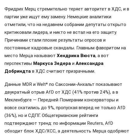
Фридрих Мерц стремительно теряет авторитет в ХДС, и в
партии уже ищут ему замену. Немецкие аналитики
отметили, что на недавнем собрании депутаты открыто
критиковали лидера, и никто не встал на его защиту.
Причинами стали плохие результаты опросов и
постоянные кадровые скандалы. Главным фаворитом на
место Мерца называют
Хендрика Вюста
, а вот
перспективы
Маркуса Зедера
и
Александра
Добриндта
в ХДС считают призрачными.
Данные MDR и Welt* по Саксонии-Анхальт показывают
двукратный отрыв AfD от ХДС (41% против 24%), а в
Мекленбурге — Передней Померании консерваторы и
вовсе скатились до 9%, пропуская вперед не только AfD
(36%), но и СДПГ. Общегерманские рейтинги
подтверждают тренд: по информации Reuters, AfD
обходит блок ХДС/ХСС, а деятельность Мерца одобряют