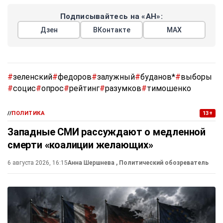
Подписывайтесь на «АН»:
Дзен
ВКонтакте
МАХ
#
зеленский
#
федоров
#
залужный
#
буданов*
#
выборы
#
социс
#
опрос
#
рейтинг
#
разумков
#
тимошенко
//
ПОЛИТИКА
13+
Западные СМИ рассуждают о медленной
смерти «коалиции желающих»
6 августа 2026, 16:15
Анна Шершнева
, Политический обозреватель