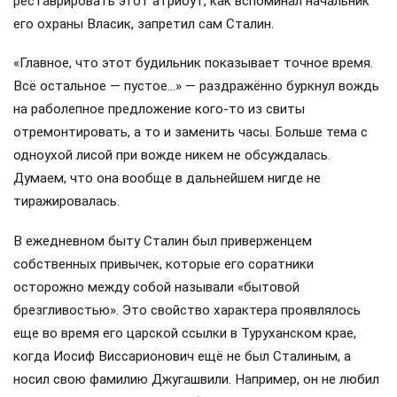
реставрировать этот атрибут, как вспоминал начальник
его охраны Власик, запретил сам Сталин.
«Главное, что этот будильник показывает точное время.
Всё остальное — пустое…» — раздражённо буркнул вождь
на раболепное предложение кого-то из свиты
отремонтировать, а то и заменить часы. Больше тема с
одноухой лисой при вожде никем не обсуждалась.
Думаем, что она вообще в дальнейшем нигде не
тиражировалась.
В ежедневном быту Сталин был приверженцем
собственных привычек, которые его соратники
осторожно между собой называли «бытовой
брезгливостью». Это свойство характера проявлялось
еще во время его царской ссылки в Туруханском крае,
когда Иосиф Виссарионович ещё не был Сталиным, а
носил свою фамилию Джугашвили. Например, он не любил