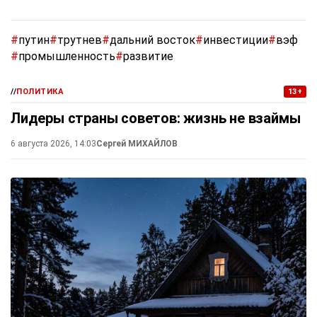
#
путин
#
трутнев
#
дальний восток
#
инвестиции
#
вэф
#
промышленность
#
развитие
//
ПОЛИТИКА
13+
Лидеры страны советов: жизнь не взаймы
6 августа 2026, 14:03
Сергей МИХАЙЛОВ