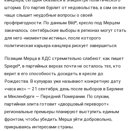
шторма. Его партия бурлит от недовольства, а сам он все
чаще слышит неудобные вопросы о своей
профпригодности. По данным Bild*, кресло под Мерцем
закачалось: сентябрьские выборы в регионах могут стать
для него «моментом истины», после которого
политическая карьера канцлера рискует завершиться.
Позиции Мерца в ХДС стремительно слабеют: как пишет
Spiegel*, в партийных верхах почти не осталось тех, кто
верит в его способность досидеть в кресле до
Рождества. В кулуарах уже называют конкретную дату
«часа икс» — 21 сентября, день после выборов в Берлине
и Мекленбурге — Передней Померании. По слухам,
партийная элита готовит «дворцовый переворот»:
региональные премьеры планируют выступить единым
фронтом, чтобы убедить Мерца уйти добровольно,
прикрываясь интересами страны.