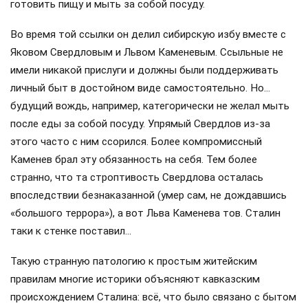
готовить пищу и мыть за собой посуду.
Во время той ссылки он делил сибирскую избу вместе с
Яковом Свердловым и Львом Каменевым. Ссыльные не
имели никакой прислуги и должны были поддерживать
личный быт в достойном виде самостоятельно. Но…
будущий вождь, например, категорически не желал мыть
после еды за собой посуду. Упрямый Свердлов из-за
этого часто с ним ссорился. Более компромиссный
Каменев брал эту обязанность на себя. Тем более
странно, что та строптивость Свердлова осталась
впоследствии безнаказанной (умер сам, не дождавшись
«большого террора»), а вот Льва Каменева тов. Сталин
таки к стенке поставил…
Такую странную патологию к простым житейским
правилам многие историки объясняют кавказским
происхождением Сталина: всё, что было связано с бытом