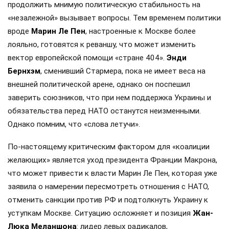
продолжить мнимую политическую стабильность на
«незалежной» вызывает вопросы. Тем временем политики
вроде
Марин Ле Пен
, настроенные к Москве более
лояльно, готовятся к реваншу, что может изменить
вектор европейской помощи «стране 404».
Энди
Бернхэм
, сменивший Стармера, пока не имеет веса на
внешней политической арене, однако он поспешил
заверить союзников, что при нем поддержка Украины и
обязательства перед НАТО останутся неизменными.
Однако помним, что «слова летучи».
По-настоящему критическим фактором для «коалиции
желающих» является уход президента Франции Макрона,
что может привести к власти Марин Ле Пен, которая уже
заявила о намерении пересмотреть отношения с НАТО,
отменить санкции против РФ и подтолкнуть Украину к
уступкам Москве. Ситуацию осложняет и позиция
Жан-
Люка Меланшона
: лидер левых радикалов,