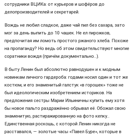
сотрудники ВЦИКа: от курьеров и шофёров до
делопроизводителей и секретарей.
Вождь не любил сладкое, даже чай пил без сахара, зато
мог за день выпить до 10 чашек. Не ел пирожков,
предпочитая им ломоть простого ржаного хлеба. Похоже
на пропаганду? Но ведь об этом свидетельствуют многие
соратники вождя (причём документально…).
В быту Ленин был абсолютно равнодушен и к модным
новинкам личного гардероба: годами носил один и тот же
костюм, и его знаменитый галстук «в горошек» тоже не
был идеологическим изобретением историков. На
предложения сестры Марии Ильиничны купить ему хотя
бы новое пальто раздражённо обрывал её. Обожал свою
знаменитую, растиражированную на фото кепку…
Единственная роскошь, с которой Ленин никогда не
расставался, — золотые часы «Павел Буре», которые в