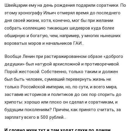
Швейцарии ему на день рождения подарили соратники. По
этому хронографу Ильич отмерял время до последнего
дня своей жизни, хотя, конечно, мог бы при желании
собрать коллекцию тикающих шедевров куда более
обширную и богатую, чем, например, у многих нынешних
вороватых мэров и начальников ГАИ…
Вообще Ленин при растиражированном образе «доброго
дедушки» был натурой архисложной и противоречивой.
Порой жестокой. Собственно, только таким и должен
был быть человек, сумевший перевернуть жизнь не
только Российской империи, но, по сути, и всего мира,
заставив историков и политиков до сих пор спорить до
хрипоты: хорошо или плохо он сделал и соратникам, и
будущим поколениям? Причём, как принято считать, за
зарплату всего в 500 рублей…
И словно мухи тут и там ходят слухи по домам…