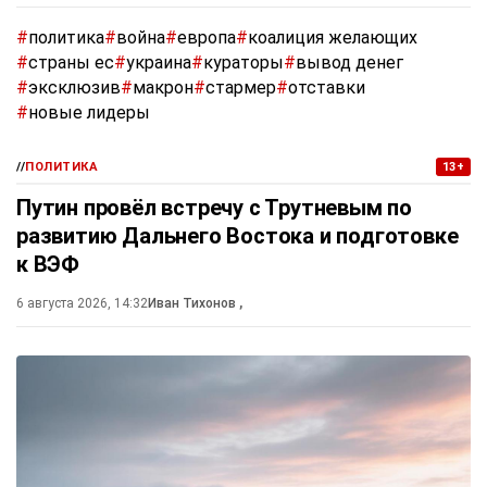
#
политика
#
война
#
европа
#
коалиция желающих
#
страны ес
#
украина
#
кураторы
#
вывод денег
#
эксклюзив
#
макрон
#
стармер
#
отставки
#
новые лидеры
//
ПОЛИТИКА
13+
Путин провёл встречу с Трутневым по
развитию Дальнего Востока и подготовке
к ВЭФ
6 августа 2026, 14:32
Иван Тихонов
,