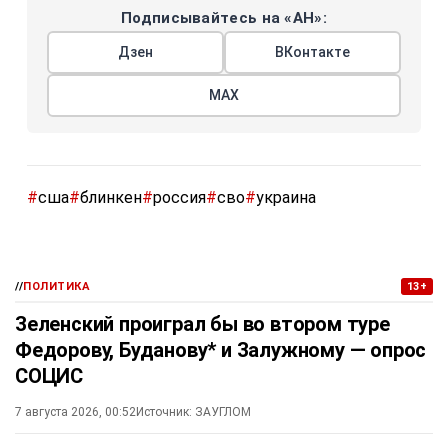
Подписывайтесь на «АН»:
Дзен
ВКонтакте
МАХ
#
сша
#
блинкен
#
россия
#
сво
#
украина
//
ПОЛИТИКА
13+
Зеленский проиграл бы во втором туре
Федорову, Буданову* и Залужному — опрос
СОЦИС
7 августа 2026, 00:52
Источник:
ЗАУГЛОМ