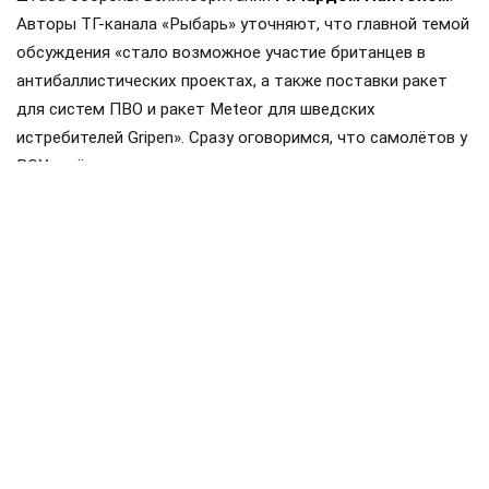
Авторы ТГ-канала «Рыбарь» уточняют, что главной темой
обсуждения «стало возможное участие британцев в
антибаллистических проектах, а также поставки ракет
для систем ПВО и ракет Meteor для шведских
истребителей Gripen». Сразу оговоримся, что самолётов у
ВСУ ещё нет, но планы на них уже наполеоновские.
Роль Лондона в поддержке Киева давно вышла за рамки
простой риторики, став очевидной для всех
наблюдателей. Ярким примером этого стала операция в
Крынках, где британский след проявился наиболее
отчетливо. Более того, Британия фактически превратила
зону конфликта в полигон для испытаний своих
передовых военных технологий, выступая здесь главным
инициатором.