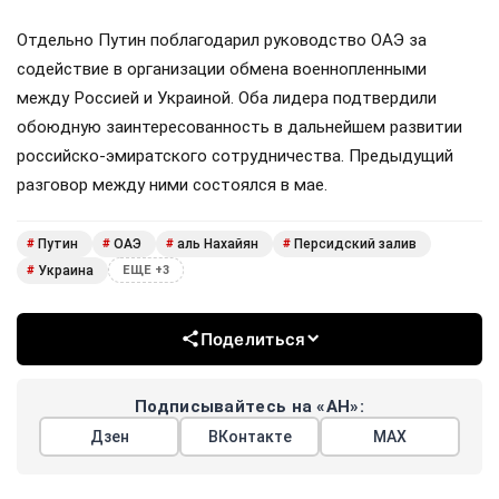
Отдельно Путин поблагодарил руководство ОАЭ за
содействие в организации обмена военнопленными
между Россией и Украиной. Оба лидера подтвердили
обоюдную заинтересованность в дальнейшем развитии
российско-эмиратского сотрудничества. Предыдущий
разговор между ними состоялся в мае.
Путин
ОАЭ
аль Нахайян
Персидский залив
#
#
#
#
Украина
#
ЕЩЕ +3
Поделиться
Подписывайтесь на «АН»:
Дзен
ВКонтакте
МАХ