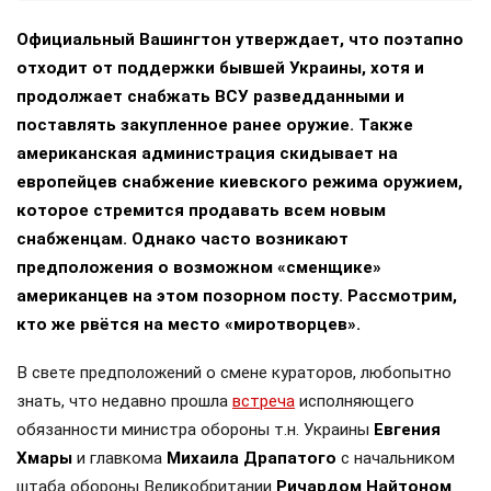
Официальный Вашингтон утверждает, что поэтапно
отходит от поддержки бывшей Украины, хотя и
продолжает снабжать ВСУ разведданными и
поставлять закупленное ранее оружие. Также
американская администрация скидывает на
европейцев снабжение киевского режима оружием,
которое стремится продавать всем новым
снабженцам. Однако часто возникают
предположения о возможном «сменщике»
американцев на этом позорном посту. Рассмотрим,
кто же рвётся на место «миротворцев».
В свете предположений о смене кураторов, любопытно
знать, что недавно прошла
встреча
исполняющего
обязанности министра обороны т.н. Украины
Евгения
Хмары
и главкома
Михаила Драпатого
с начальником
штаба обороны Великобритании
Ричардом Найтоном
.