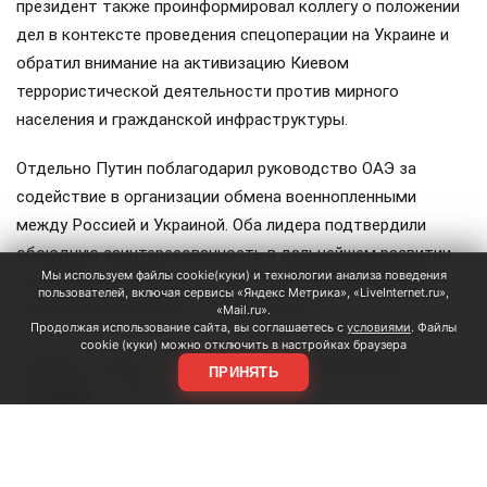
президент также проинформировал коллегу о положении
дел в контексте проведения спецоперации на Украине и
обратил внимание на активизацию Киевом
террористической деятельности против мирного
населения и гражданской инфраструктуры.
Отдельно Путин поблагодарил руководство ОАЭ за
содействие в организации обмена военнопленными
между Россией и Украиной. Оба лидера подтвердили
обоюдную заинтересованность в дальнейшем развитии
Мы используем файлы cookie(куки) и технологии анализа поведения
российско-эмиратского сотрудничества. Предыдущий
пользователей, включая сервисы «Яндекс Метрика», «LiveInternet.ru»,
разговор между ними состоялся в мае.
«Mail.ru».
Продолжая использование сайта, вы соглашаетесь с
условиями
. Файлы
cookie (куки) можно отключить в настройках браузера
Путин
ОАЭ
аль Нахайян
Персидский залив
#
#
#
#
ПРИНЯТЬ
Украина
#
ЕЩЕ +3
Поделиться