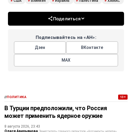
США
Блинкен
Израиль
Палестина
ХАМАС
#
#
#
#
#
Поделиться
Подписывайтесь на «АН»:
Дзен
ВКонтакте
МАХ
//
ПОЛИТИКА
13+
В Турции предположили, что Россия
может применить ядерное оружие
8 августа 2026, 23:43
Олеся Аверьянова
Заместитель главного редактора «Аргументы недели».