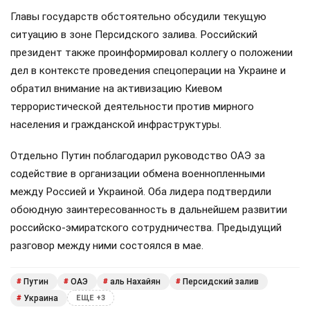
Главы государств обстоятельно обсудили текущую
ситуацию в зоне Персидского залива. Российский
президент также проинформировал коллегу о положении
дел в контексте проведения спецоперации на Украине и
обратил внимание на активизацию Киевом
террористической деятельности против мирного
населения и гражданской инфраструктуры.
Отдельно Путин поблагодарил руководство ОАЭ за
содействие в организации обмена военнопленными
между Россией и Украиной. Оба лидера подтвердили
обоюдную заинтересованность в дальнейшем развитии
российско-эмиратского сотрудничества. Предыдущий
разговор между ними состоялся в мае.
Путин
ОАЭ
аль Нахайян
Персидский залив
#
#
#
#
Украина
#
ЕЩЕ +3