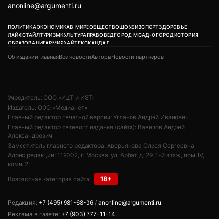
anonline@argumenti.ru
ПОЛИТИКА
ЭКОНОМИКА
В МИРЕ
ОБЩЕСТВО
ШОУБИЗ
СПОРТ
ЗДОРОВЬЕ
ЛАЙФСТАЙЛ
ТУРИЗМ
КУЛЬТУРА
ПРАВОВЕД
ГОРОД М
САД-ОГОРОД
ИСТОРИЯ
ОБРАЗОВАНИЕ
АРМИЯ
ХАЙТЕК
СКАНДАЛ
Об издании
Главная
Все новости
Авторы
Новости партнеров
Учредитель: ООО «ИЦТ и ИЭТ»
Издатель: ООО «Медианет»
Главный редактор печатной версии: Угланов Андрей Иванович
Главный редактор сетевого издания (сайта): Вавилов Андрей
Александрович
Заместитель главного редактора: Аверьянова Олеся Сергеевна
Адрес редакции: 119002, г. Москва, ул. Арбат, д. 29, 1-й этаж, пом. IV,
комн. 2
18+
Возрастная категория сайта:
Редакция:
+7 (495) 981-68-36
/
anonline@argumenti.ru
Реклама в газете:
+7 (903) 777-11-14