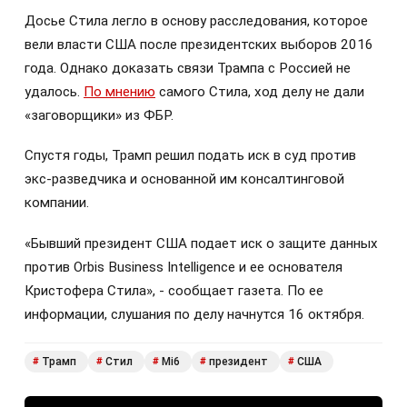
Досье Стила легло в основу расследования, которое
вели власти США после президентских выборов 2016
года. Однако доказать связи Трампа с Россией не
удалось.
По мнению
самого Стила, ход делу не дали
«заговорщики» из ФБР.
Спустя годы, Трамп решил подать иск в суд против
экс-разведчика и основанной им консалтинговой
компании.
«Бывший президент США подает иск о защите данных
против Orbis Business Intelligence и ее основателя
Кристофера Стила», - сообщает газета. По ее
информации, слушания по делу начнутся 16 октября.
Трамп
Стил
Mi6
президент
США
#
#
#
#
#