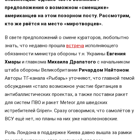
предположения о возможном «сменщике»
американцев на этом позорном посту. Рассмотрим,
кто же рвётся на место «миротворцев».
В свете предположений о смене кураторов, любопытно
знать, что недавно прошла
встреча
исполняющего
обязанности министра обороны т.н. Украины
Евгения
Хмары
и главкома
Михаила Драпатого
с начальником
штаба обороны Великобритании
Ричардом Найтоном
.
Авторы ТГ-канала «Рыбарь» уточняют, что главной темой
обсуждения «стало возможное участие британцев в
антибаллистических проектах, а также поставки ракет
для систем ПВО и ракет Meteor для шведских
истребителей Gripen». Сразу оговоримся, что самолётов у
ВСУ ещё нет, но планы на них уже наполеоновские.
Роль Лондона в поддержке Киева давно вышла за рамки