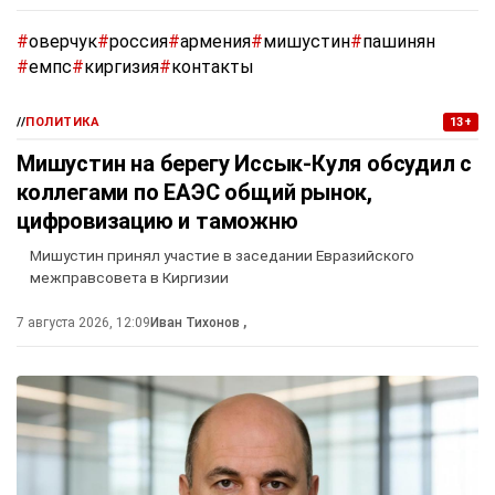
#
оверчук
#
россия
#
армения
#
мишустин
#
пашинян
#
емпс
#
киргизия
#
контакты
//
ПОЛИТИКА
13+
Мишустин на берегу Иссык-Куля обсудил с
коллегами по ЕАЭС общий рынок,
цифровизацию и таможню
Мишустин принял участие в заседании Евразийского
межправсовета в Киргизии
7 августа 2026, 12:09
Иван Тихонов
,