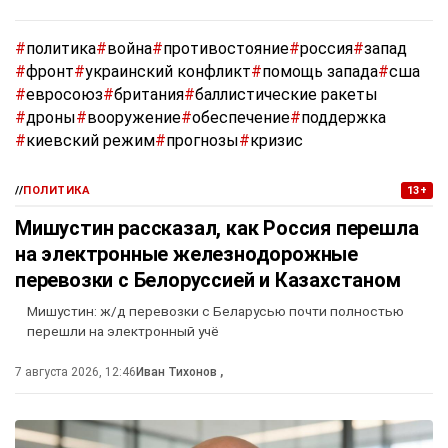
#
политика
#
война
#
противостояние
#
россия
#
запад
#
фронт
#
украинский конфликт
#
помощь запада
#
сша
#
евросоюз
#
британия
#
баллистические ракеты
#
дроны
#
вооружение
#
обеспечение
#
поддержка
#
киевский режим
#
прогнозы
#
кризис
//
ПОЛИТИКА
13+
Мишустин рассказал, как Россия перешла
на электронные железнодорожные
перевозки с Белоруссией и Казахстаном
Мишустин: ж/д перевозки с Беларусью почти полностью
перешли на электронный учё
7 августа 2026, 12:46
Иван Тихонов
,