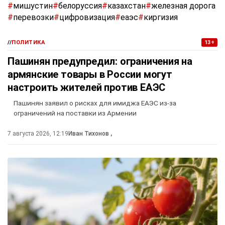
#
мишустин
#
белоруссия
#
казахстан
#
железная дорога
#
перевозки
#
цифровизация
#
еаэс
#
киргизия
//
ПОЛИТИКА
13+
Пашинян предупредил: ограничения на
армянские товары в России могут
настроить жителей против ЕАЭС
Пашинян заявил о рисках для имиджа ЕАЭС из-за
ограничений на поставки из Армении
7 августа 2026, 12:19
Иван Тихонов
,