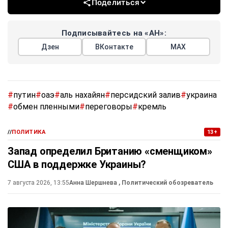
Поделиться
Подписывайтесь на «АН»:
Дзен
ВКонтакте
МАХ
#
путин
#
оаэ
#
аль нахайян
#
персидский залив
#
украина
#
обмен пленными
#
переговоры
#
кремль
//
ПОЛИТИКА
13+
Запад определил Британию «сменщиком»
США в поддержке Украины?
7 августа 2026, 13:55
Анна Шершнева
, Политический обозреватель