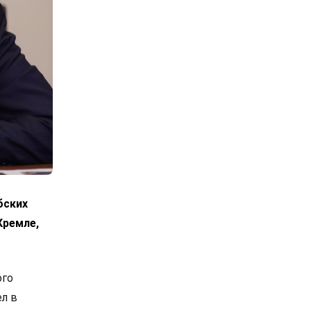
бских
Кремле,
ого
л в