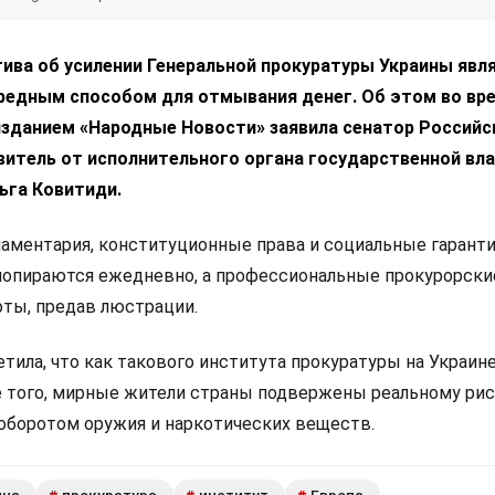
ива об усилении Генеральной прокуратуры Украины явл
ередным способом для отмывания денег. Об этом во вр
изданием «Народные Новости» заявила сенатор Российс
витель от исполнительного органа государственной вл
ьга Ковитиди.
ламентария, конституционные права и социальные гарант
попираются ежедневно, а профессиональные прокурорски
оты, предав люстрации.
тила, что как такового института прокуратуры на Украин
е того, мирные жители страны подвержены реальному рис
оборотом оружия и наркотических веществ.
ина
прокуратура
институт
Европа