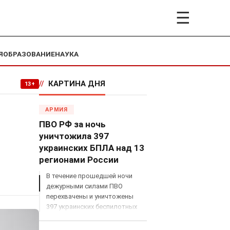
☰
Я
ОБРАЗОВАНИЕ
НАУКА
//
КАРТИНА ДНЯ
13+
АРМИЯ
ПВО РФ за ночь
уничтожила 397
украинских БПЛА над 13
регионами России
В течение прошедшей ночи
дежурными силами ПВО
перехвачены и уничтожены
397 украинских беспилотных
летательных аппаратов
самолетного типа над