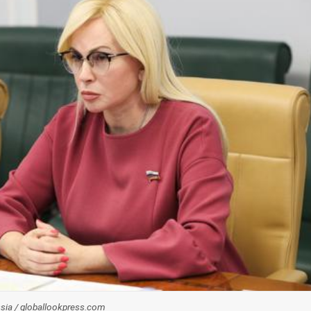
ssia / globallookpress.com