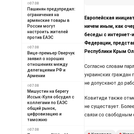
07.08
Пашинян предупредил:
ограничения на
Европейская инициат
армянские товары в
ничем иным, как оч
России могут
настроить жителей
беседы с интернет-
против ЕАЭС
Федерации, предста
07.08
Республики Крым Ол
Вице-премьер Оверчук
заявил о хороших
отношениях между
Согласно словам пар
делегациями РФ и
украинских граждан 
Армении
не допускают до раб
07.08
Мишустин на берегу
Иссык-Куля обсудил с
Ковитиди также отме
коллегами по ЕАЭС
не существует. Боле
общий рынок,
цифровизацию и
связи со свободным 
таможню
07.08
Ковитиди
Укра