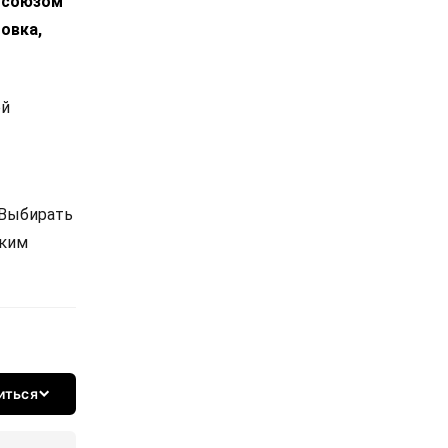
росоюзом
овка,
ой
 Выбирать
ским
иться