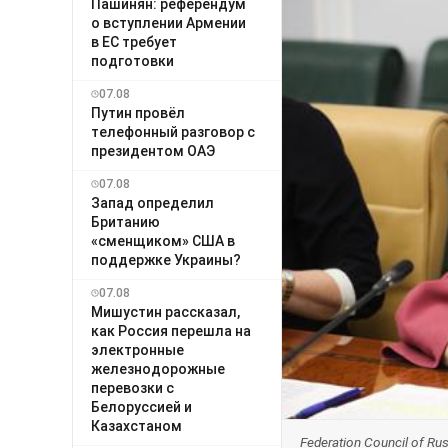
Пашинян: референдум
о вступлении Армении
в ЕС требует
подготовки
07.08
Путин провёл
телефонный разговор с
президентом ОАЭ
07.08
Запад определил
Британию
«сменщиком» США в
поддержке Украины?
07.08
Мишустин рассказал,
как Россия перешла на
электронные
железнодорожные
перевозки с
Белоруссией и
Казахстаном
Federation Council of Ru