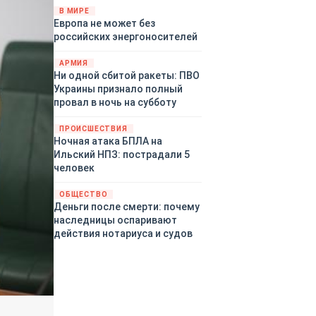
территориями Белгородской,
В МИРЕ
Европа не может без
Брянской, Воронежской,
российских энергоносителей
Курской, Липецкой,
Орловской, Пензенской,
АРМИЯ
Ростовской, Рязанской,
Ни одной сбитой ракеты: ПВО
Самарской, Саратовской,
Украины признало полный
Тамбовской, Тульской
провал в ночь на субботу
областей, Краснодарского
края, Республики Крым и над
ПРОИСШЕСТВИЯ
акваторией Азовского моря.
Ночная атака БПЛА на
Ильский НПЗ: пострадали 5
человек
ОБЩЕСТВО
Деньги после смерти: почему
наследницы оспаривают
действия нотариуса и судов