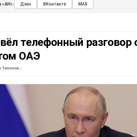
 «АН»:
Дзен
ВКонтакте
МАХ
вёл телефонный разговор 
том ОАЭ
н Тихонов
,