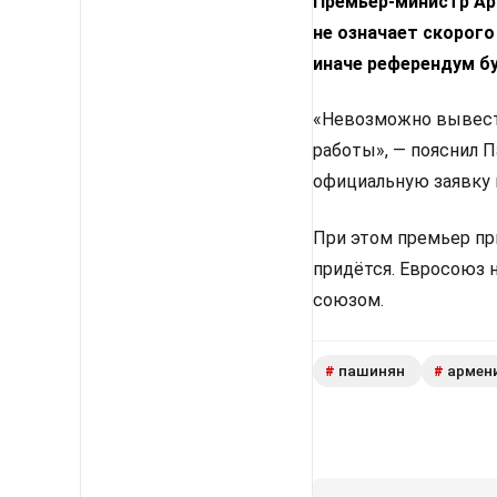
Премьер-министр Арм
не означает скорого
иначе референдум б
«Невозможно вывести
работы», — пояснил 
официальную заявку 
При этом премьер пр
придётся. Евросоюз 
союзом.
пашинян
армен
#
#