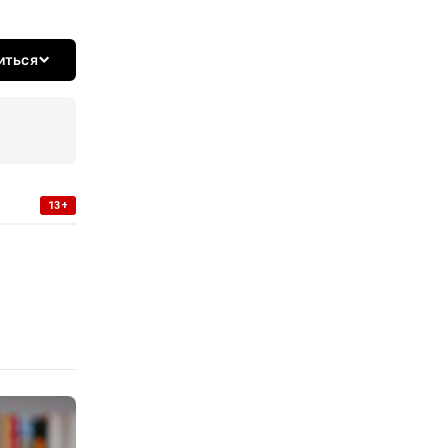
иться
13+