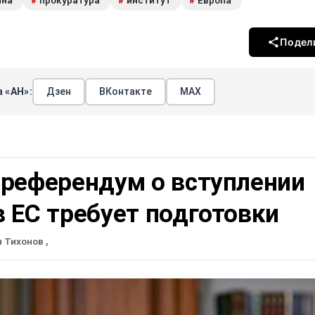
#
#
#
Подел
 «АН»:
Дзен
ВКонтакте
МАХ
 референдум о вступлении
 ЕС требует подготовки
н Тихонов
,