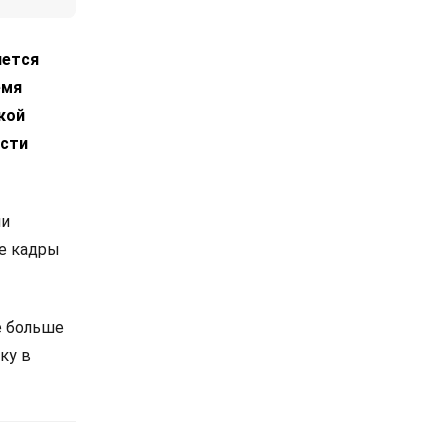
яется
емя
кой
асти
ии
е кадры
е больше
ку в