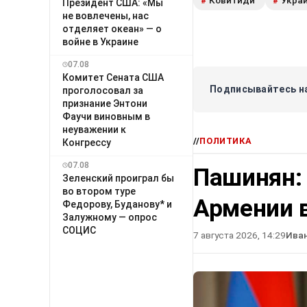
#
#
Президент США: «Мы
не вовлечены, нас
отделяет океан» — о
войне в Украине
07.08
Комитет Сената США
Подписывайтесь на
проголосовал за
признание Энтони
Фаучи виновным в
неуважении к
//
ПОЛИТИКА
Конгрессу
07.08
Пашинян:
Зеленский проиграл бы
во втором туре
Армении в
Федорову, Буданову* и
Залужному — опрос
СОЦИС
7 августа 2026, 14:29
Ива