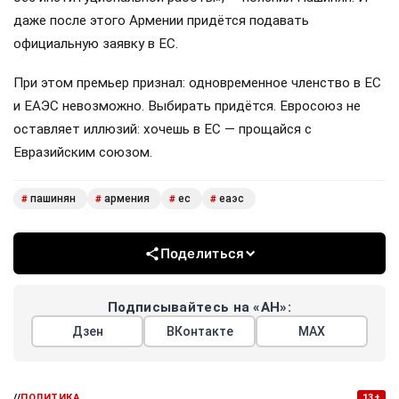
даже после этого Армении придётся подавать
официальную заявку в ЕС.
При этом премьер признал: одновременное членство в ЕС
и ЕАЭС невозможно. Выбирать придётся. Евросоюз не
оставляет иллюзий: хочешь в ЕС — прощайся с
Евразийским союзом.
пашинян
армения
ес
еаэс
#
#
#
#
Поделиться
Подписывайтесь на «АН»:
Дзен
ВКонтакте
МАХ
//
ПОЛИТИКА
13+