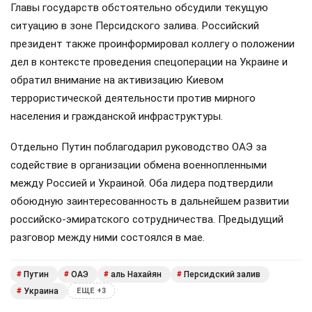
Главы государств обстоятельно обсудили текущую
ситуацию в зоне Персидского залива. Российский
президент также проинформировал коллегу о положении
дел в контексте проведения спецоперации на Украине и
обратил внимание на активизацию Киевом
террористической деятельности против мирного
населения и гражданской инфраструктуры.
Отдельно Путин поблагодарил руководство ОАЭ за
содействие в организации обмена военнопленными
между Россией и Украиной. Оба лидера подтвердили
обоюдную заинтересованность в дальнейшем развитии
российско-эмиратского сотрудничества. Предыдущий
разговор между ними состоялся в мае.
Путин
ОАЭ
аль Нахайян
Персидский залив
#
#
#
#
Украина
#
ЕЩЕ +3