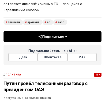
оставляет иллюзий: хочешь в ЕС — прощайся с
Евразийским союзом.
пашинян
армения
ес
еаэс
#
#
#
#
Поделиться
Подписывайтесь на «АН»:
Дзен
ВКонтакте
МАХ
//
ПОЛИТИКА
13+
Путин провёл телефонный разговор с
президентом ОАЭ
7 августа 2026, 13:58
Иван Тихонов
,