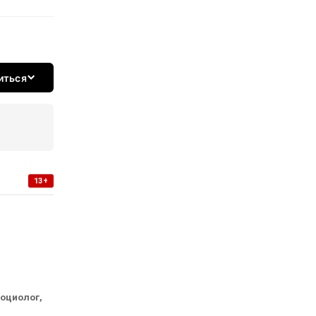
иться
13+
социолог,