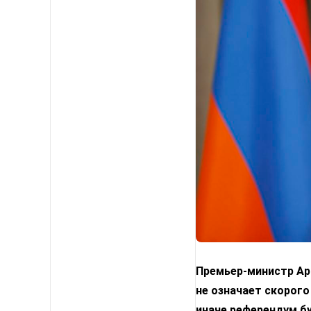
Премьер-министр Арм
не означает скорого
иначе референдум б