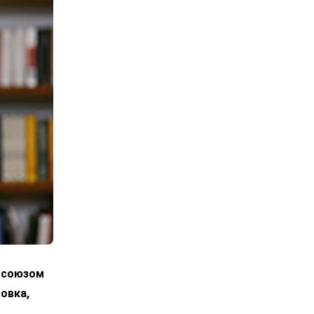
росоюзом
овка,