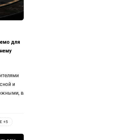
лемо для
днему
вителями
сной и
ожными, в
Е +5