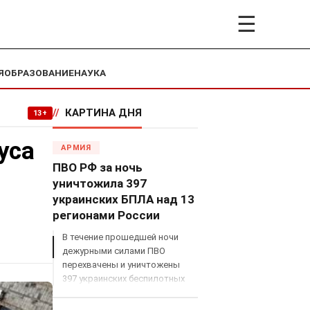
☰
Я
ОБРАЗОВАНИЕ
НАУКА
//
КАРТИНА ДНЯ
13+
уса
АРМИЯ
ПВО РФ за ночь
уничтожила 397
украинских БПЛА над 13
регионами России
В течение прошедшей ночи
дежурными силами ПВО
перехвачены и уничтожены
397 украинских беспилотных
летательных аппаратов
самолетного типа над