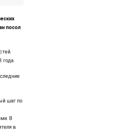
ческих
ан посол
стей.
 года.
оследние
ый шаг по
ми. В
теля в