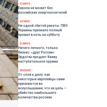
территориями Белгородской,
В МИРЕ
Европа не может без
Брянской, Воронежской,
российских энергоносителей
Курской, Липецкой,
Орловской, Пензенской,
АРМИЯ
Ростовской, Рязанской,
Ни одной сбитой ракеты: ПВО
Самарской, Саратовской,
Украины признало полный
Тамбовской, Тульской
провал в ночь на субботу
областей, Краснодарского
края, Республики Крым и над
В МИРЕ
акваторией Азовского моря.
Ничего личного, только
бизнес: «друг России»
Эрдоган продает Киеву
наступательное оружие
МНЕНИЕ
От слов к делу: как
некоторые европейцы сами
признаются во
всеуслышание, что их цель —
убийство наибольшего
количества россиян