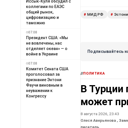
Иссык-Куля обсудил с
коллегами по ЕАЭС
общий рынок,
МИД РФ
Эстони
#
#
цифровизацию и
таможню
07.08
Президент США: «Мы
не вовлечены, нас
отделяет океан» — о
Подписывайтесь на
войне в Украине
07.08
Комитет Сената США
//
ПОЛИТИКА
проголосовал за
признание Энтони
Фаучи виновным в
В Турции 
неуважении к
Конгрессу
может пр
8 августа 2026, 23:43
Олеся Аверьянова
, Зам
писатель.