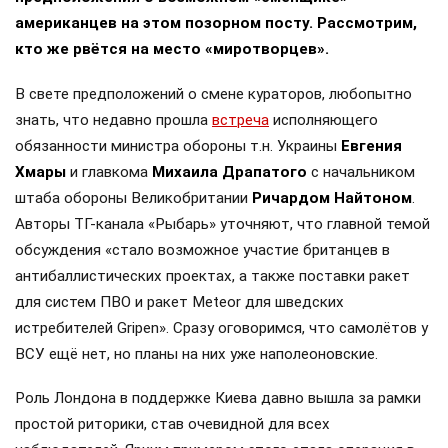
американцев на этом позорном посту. Рассмотрим,
кто же рвётся на место «миротворцев».
В свете предположений о смене кураторов, любопытно
знать, что недавно прошла
встреча
исполняющего
обязанности министра обороны т.н. Украины
Евгения
Хмары
и главкома
Михаила Драпатого
с начальником
штаба обороны Великобритании
Ричардом Найтоном
.
Авторы ТГ-канала «Рыбарь» уточняют, что главной темой
обсуждения «стало возможное участие британцев в
антибаллистических проектах, а также поставки ракет
для систем ПВО и ракет Meteor для шведских
истребителей Gripen». Сразу оговоримся, что самолётов у
ВСУ ещё нет, но планы на них уже наполеоновские.
Роль Лондона в поддержке Киева давно вышла за рамки
простой риторики, став очевидной для всех