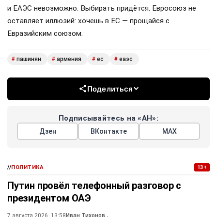
и ЕАЭС невозможно. Выбирать придётся. Евросоюз не
оставляет иллюзий: хочешь в ЕС — прощайся с
Евразийским союзом.
пашинян
армения
ес
еаэс
#
#
#
#
Поделиться
Подписывайтесь на «АН»:
Дзен
ВКонтакте
МАХ
//
ПОЛИТИКА
13+
Путин провёл телефонный разговор с
президентом ОАЭ
7 августа 2026, 13:58
Иван Тихонов
,