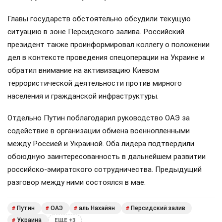
Главы государств обстоятельно обсудили текущую
ситуацию в зоне Персидского залива. Российский
президент также проинформировал коллегу о положении
дел в контексте проведения спецоперации на Украине и
обратил внимание на активизацию Киевом
террористической деятельности против мирного
населения и гражданской инфраструктуры.
Отдельно Путин поблагодарил руководство ОАЭ за
содействие в организации обмена военнопленными
между Россией и Украиной. Оба лидера подтвердили
обоюдную заинтересованность в дальнейшем развитии
российско-эмиратского сотрудничества. Предыдущий
разговор между ними состоялся в мае.
Путин
ОАЭ
аль Нахайян
Персидский залив
#
#
#
#
Украина
#
ЕЩЕ +3