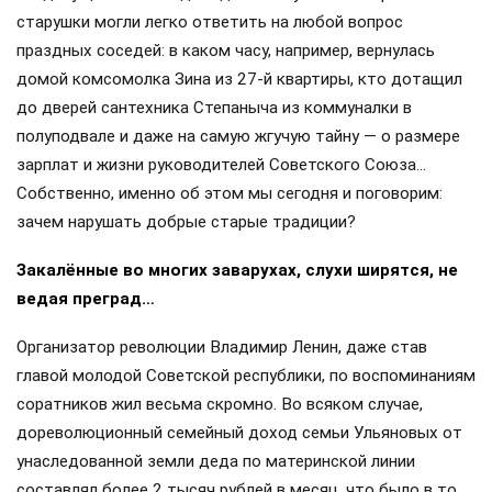
старушки могли легко ответить на любой вопрос
праздных соседей: в каком часу, например, вернулась
домой комсомолка Зина из 27-й квартиры, кто дотащил
до дверей сантехника Степаныча из коммуналки в
полуподвале и даже на самую жгучую тайну — о размере
зарплат и жизни руководителей Советского Союза…
Собственно, именно об этом мы сегодня и поговорим:
зачем нарушать добрые старые традиции?
Закалённые во многих заварухах, слухи ширятся, не
ведая преград…
Организатор революции Владимир Ленин, даже став
главой молодой Советской республики, по воспоминаниям
соратников жил весьма скромно. Во всяком случае,
дореволюционный семейный доход семьи Ульяновых от
унаследованной земли деда по материнской линии
составлял более 2 тысяч рублей в месяц, что было в то