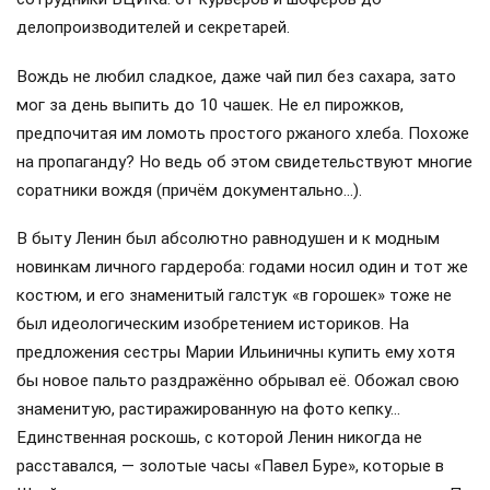
делопроизводителей и секретарей.
Вождь не любил сладкое, даже чай пил без сахара, зато
мог за день выпить до 10 чашек. Не ел пирожков,
предпочитая им ломоть простого ржаного хлеба. Похоже
на пропаганду? Но ведь об этом свидетельствуют многие
соратники вождя (причём документально…).
В быту Ленин был абсолютно равнодушен и к модным
новинкам личного гардероба: годами носил один и тот же
костюм, и его знаменитый галстук «в горошек» тоже не
был идеологическим изобретением историков. На
предложения сестры Марии Ильиничны купить ему хотя
бы новое пальто раздражённо обрывал её. Обожал свою
знаменитую, растиражированную на фото кепку…
Единственная роскошь, с которой Ленин никогда не
расставался, — золотые часы «Павел Буре», которые в