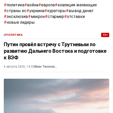
#
политика
#
война
#
европа
#
коалиция желающих
#
страны ес
#
украина
#
кураторы
#
вывод денег
#
эксклюзив
#
макрон
#
стармер
#
отставки
#
новые лидеры
//
ПОЛИТИКА
13+
Путин провёл встречу с Трутневым по
развитию Дальнего Востока и подготовке
к ВЭФ
6 августа 2026, 14:32
Иван Тихонов
,