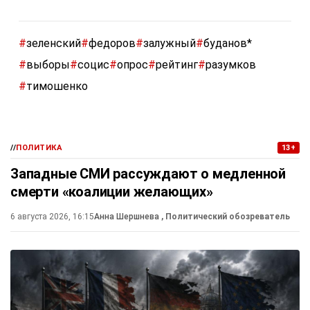
#
зеленский
#
федоров
#
залужный
#
буданов*
#
выборы
#
социс
#
опрос
#
рейтинг
#
разумков
#
тимошенко
//
ПОЛИТИКА
13+
Западные СМИ рассуждают о медленной
смерти «коалиции желающих»
6 августа 2026, 16:15
Анна Шершнева
, Политический обозреватель