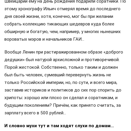
Швейцарии ему на день рождения подарили соратники. По
этому хронографу Ильич отмерял время до последнего
дня своей жизни, хотя, конечно, мог бы при желании
собрать коллекцию тикающих шедевров куда более
обширную и богатую, чем, например, у многих нынешних
вороватых мэров и начальников ГАИ…
Вообще Ленин при растиражированном образе «доброго
дедушки» был натурой архисложной и противоречивой.
Порой жестокой. Собственно, только таким и должен
был быть человек, сумевший перевернуть жизнь не
только Российской империи, но, по сути, и всего мира,
заставив историков и политиков до сих пор спорить до
хрипоты: хорошо или плохо он сделал и соратникам, и
будущим поколениям? Причём, как принято считать, за
зарплату всего в 500 рублей…
И словно мухи тут и там ходят слухи по домам…