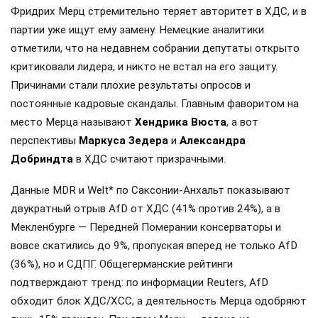
Фридрих Мерц стремительно теряет авторитет в ХДС, и в
партии уже ищут ему замену. Немецкие аналитики
отметили, что на недавнем собрании депутаты открыто
критиковали лидера, и никто не встал на его защиту.
Причинами стали плохие результаты опросов и
постоянные кадровые скандалы. Главным фаворитом на
место Мерца называют
Хендрика Вюста
, а вот
перспективы
Маркуса Зедера
и
Александра
Добриндта
в ХДС считают призрачными.
Данные MDR и Welt* по Саксонии-Анхальт показывают
двукратный отрыв AfD от ХДС (41% против 24%), а в
Мекленбурге — Передней Померании консерваторы и
вовсе скатились до 9%, пропуская вперед не только AfD
(36%), но и СДПГ. Общегерманские рейтинги
подтверждают тренд: по информации Reuters, AfD
обходит блок ХДС/ХСС, а деятельность Мерца одобряют