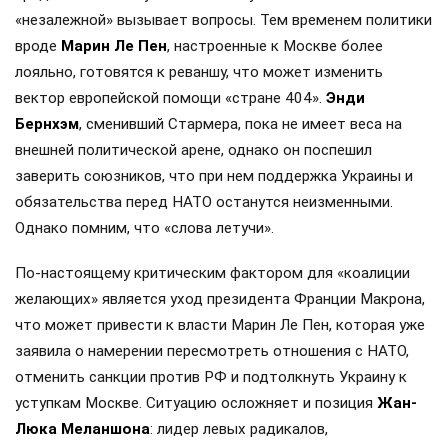
«незалежной» вызывает вопросы. Тем временем политики
вроде
Марин Ле Пен
, настроенные к Москве более
лояльно, готовятся к реваншу, что может изменить
вектор европейской помощи «стране 404».
Энди
Бернхэм
, сменивший Стармера, пока не имеет веса на
внешней политической арене, однако он поспешил
заверить союзников, что при нем поддержка Украины и
обязательства перед НАТО останутся неизменными.
Однако помним, что «слова летучи».
По-настоящему критическим фактором для «коалиции
желающих» является уход президента Франции Макрона,
что может привести к власти Марин Ле Пен, которая уже
заявила о намерении пересмотреть отношения с НАТО,
отменить санкции против РФ и подтолкнуть Украину к
уступкам Москве. Ситуацию осложняет и позиция
Жан-
Люка Меланшона
: лидер левых радикалов,