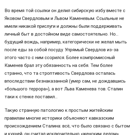
Во время той ссылки он делил сибирскую избу вместе с
Яковом Свердловым и Львом Каменевым. Ссыльные не
имели никакой прислуги и должны были поддерживать
личный быт в достойном виде самостоятельно. Но…
будущий вождь, например, категорически не желал мыть
после еды за собой посуду. Упрямый Свердлов из-за
этого часто с ним ссорился. Более компромиссный
Каменев брал эту обязанность на себя. Тем более
странно, что та строптивость Свердлова осталась
впоследствии безнаказанной (умер сам, не дождавшись
«большого террора»), а вот Льва Каменева тов. Сталин
таки к стенке поставил…
Такую странную патологию к простым житейским
правилам многие историки объясняют кавказским
происхождением Сталина: всё, что было связано с бытом
и кухней, он считал исключительно «женским делом».