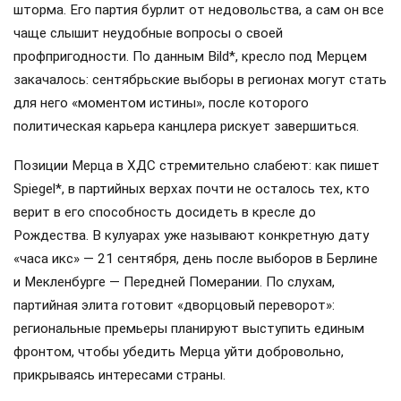
шторма. Его партия бурлит от недовольства, а сам он все
чаще слышит неудобные вопросы о своей
профпригодности. По данным Bild*, кресло под Мерцем
закачалось: сентябрьские выборы в регионах могут стать
для него «моментом истины», после которого
политическая карьера канцлера рискует завершиться.
Позиции Мерца в ХДС стремительно слабеют: как пишет
Spiegel*, в партийных верхах почти не осталось тех, кто
верит в его способность досидеть в кресле до
Рождества. В кулуарах уже называют конкретную дату
«часа икс» — 21 сентября, день после выборов в Берлине
и Мекленбурге — Передней Померании. По слухам,
партийная элита готовит «дворцовый переворот»:
региональные премьеры планируют выступить единым
фронтом, чтобы убедить Мерца уйти добровольно,
прикрываясь интересами страны.