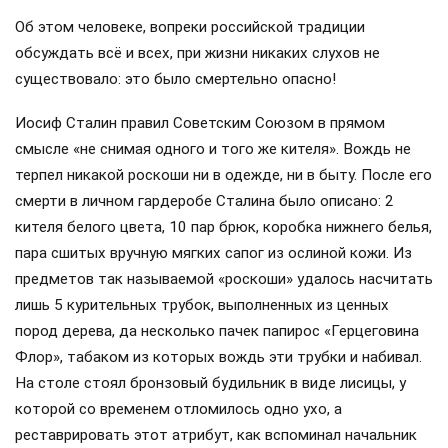
Об этом человеке, вопреки российской традиции
обсуждать всё и всех, при жизни никаких слухов не
существовало: это было смертельно опасно!
Иосиф Сталин правил Советским Союзом в прямом
смысле «не снимая одного и того же кителя». Вождь не
терпел никакой роскоши ни в одежде, ни в быту. После его
смерти в личном гардеробе Сталина было описано: 2
кителя белого цвета, 10 пар брюк, коробка нижнего белья,
пара сшитых вручную мягких сапог из ослиной кожи. Из
предметов так называемой «роскоши» удалось насчитать
лишь 5 курительных трубок, выполненных из ценных
пород дерева, да несколько пачек папирос «Герцеговина
Флор», табаком из которых вождь эти трубки и набивал.
На столе стоял бронзовый будильник в виде лисицы, у
которой со временем отломилось одно ухо, а
реставрировать этот атрибут, как вспоминал начальник