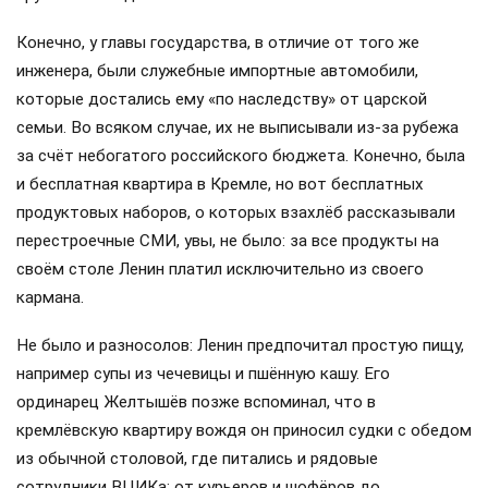
Конечно, у главы государства, в отличие от того же
инженера, были служебные импортные автомобили,
которые достались ему «по наследству» от царской
семьи. Во всяком случае, их не выписывали из-за рубежа
за счёт небогатого российского бюджета. Конечно, была
и бесплатная квартира в Кремле, но вот бесплатных
продуктовых наборов, о которых взахлёб рассказывали
перестроечные СМИ, увы, не было: за все продукты на
своём столе Ленин платил исключительно из своего
кармана.
Не было и разносолов: Ленин предпочитал простую пищу,
например супы из чечевицы и пшённую кашу. Его
ординарец Желтышёв позже вспоминал, что в
кремлёвскую квартиру вождя он приносил судки с обедом
из обычной столовой, где питались и рядовые
сотрудники ВЦИКа: от курьеров и шофёров до