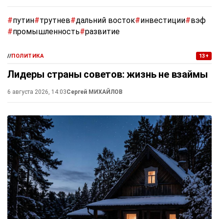
#
путин
#
трутнев
#
дальний восток
#
инвестиции
#
вэф
#
промышленность
#
развитие
//
ПОЛИТИКА
13+
Лидеры страны советов: жизнь не взаймы
6 августа 2026, 14:03
Сергей МИХАЙЛОВ