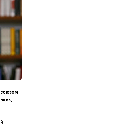
росоюзом
овка,
ой