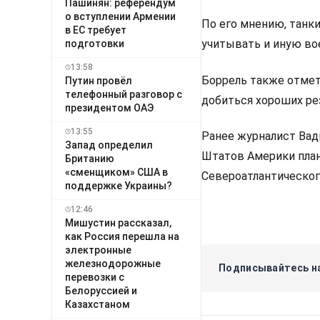
Пашинян: референдум
о вступлении Армении
По его мнению, танк
в ЕС требует
учитывать и иную в
подготовки
13:58
Боррель также отмет
Путин провёл
телефонный разговор с
добиться хороших ре
президентом ОАЭ
13:55
Ранее журналист Ва
Запад определил
Штатов Америки план
Британию
«сменщиком» США в
Североатлантическог
поддержке Украины?
12:46
Мишустин рассказал,
как Россия перешла на
электронные
железнодорожные
Подписывайтесь на
перевозки с
Белоруссией и
Казахстаном