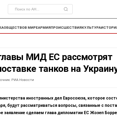
КА
ОБЩЕСТВО
В МИРЕ
АРМИЯ
ПРОИСШЕСТВИЯ
КУЛЬТУРА
ИСТОРИ
 главы МИД ЕС рассмотрят
поставке танков на Украин
очник:
РИА Новости
инистерства иностранных дел Евросоюза, которое сост
аря, будут рассматриваться вопросы, связанные с пост
ое заявление сделаем глава дипломатии ЕС Жозеп Борр