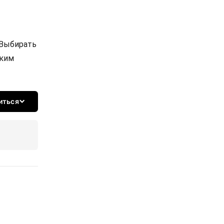
 Выбирать
ским
иться