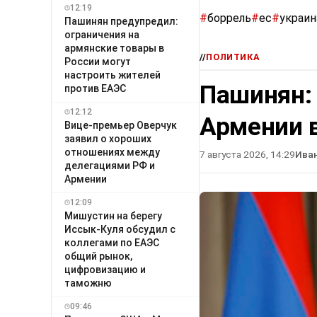
12:19
#
боррель
#
ес
#
украин
Пашинян предупредил:
ограничения на
армянские товары в
//
ПОЛИТИКА
России могут
настроить жителей
Пашинян:
против ЕАЭС
12:12
Армении в
Вице-премьер Оверчук
заявил о хороших
отношениях между
7 августа 2026, 14:29
Ива
делегациями РФ и
Армении
12:09
Мишустин на берегу
Иссык-Куля обсудил с
коллегами по ЕАЭС
общий рынок,
цифровизацию и
таможню
09:46