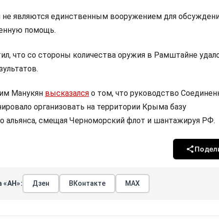
и не являются единственным вооружением для обсуждени
оенную помощь.
ил, что со стороны количества оружия в Рамштайне удал
зультатов.
дим Манукян
высказался
о том, что руководство Соедине
ировало организовать на территории Крыма базу
о альянса, смещая Черноморский флот и шантажируя РФ.
Подел
 «АН»:
Дзен
ВКонтакте
МАХ