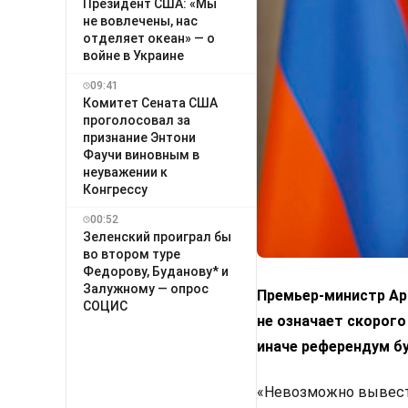
Президент США: «Мы
не вовлечены, нас
отделяет океан» — о
войне в Украине
09:41
Комитет Сената США
проголосовал за
признание Энтони
Фаучи виновным в
неуважении к
Конгрессу
00:52
Зеленский проиграл бы
во втором туре
Федорову, Буданову* и
Залужному — опрос
Премьер-министр Арм
СОЦИС
не означает скорого
иначе референдум б
«Невозможно вывести