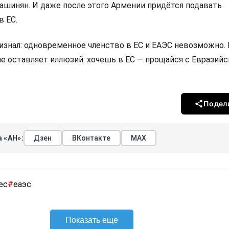
Пашинян. И даже после этого Армении придётся подавать
в ЕС.
изнал: одновременное членство в ЕС и ЕАЭС невозможно.
не оставляет иллюзий: хочешь в ЕС — прощайся с Евразий
Подел
 «АН»:
Дзен
ВКонтакте
МАХ
ес
#
еаэс
Показать еще