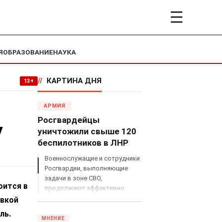
☰
Я
ОБРАЗОВАНИЕ
НАУКА
//
КАРТИНА ДНЯ
13+
АРМИЯ
Росгвардейцы
у
уничтожили свыше 120
беспилотников в ЛНР
Военнослужащие и сотрудники
Росгвардии, выполняющие
задачи в зоне СВО,
оится в
продолжают эффективно
противодействовать угрозам
авкой
с воздуха.
ель.
МНЕНИЕ