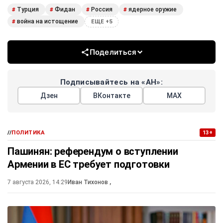
Турция
Фидан
Россия
ядерное оружие
#
#
#
#
война на истощение
#
ЕЩЕ +5
Поделиться
Подписывайтесь на «АН»:
Дзен
ВКонтакте
МАХ
//
ПОЛИТИКА
13+
Пашинян: референдум о вступлении
Армении в ЕС требует подготовки
7 августа 2026, 14:29
Иван Тихонов
,