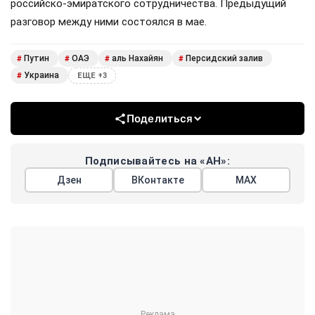
российско-эмиратского сотрудничества. Предыдущий
разговор между ними состоялся в мае.
Путин
ОАЭ
аль Нахайян
Персидский залив
#
#
#
#
Украина
#
ЕЩЕ +3
Поделиться
Подписывайтесь на «АН»:
Дзен
ВКонтакте
МАХ
Показать еще