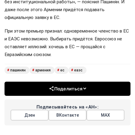
без институциональной работы», — пояснил Пашинян. И
даже после этого Армении придётся подавать
официальную заявку в ЕС.
При этом премьер признал: одновременное членство в ЕС
и ЕАЭС невозможно. Выбирать придётся. Евросоюз не
оставляет иллюзий: хочешь в ЕС — прощайся с
Евразийским союзом.
пашинян
армения
ес
еаэс
#
#
#
#
Поделиться
Подписывайтесь на «АН»:
Дзен
ВКонтакте
МАХ