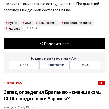
российско-эмиратского сотрудничества. Предыдущий
разговор между ними состоялся в мае.
Путин
ОАЭ
аль Нахайян
Персидский залив
#
#
#
#
Украина
#
ЕЩЕ +3
Поделиться
Подписывайтесь на «АН»:
Дзен
ВКонтакте
МАХ
//
ПОЛИТИКА
13+
Запад определил Британию «сменщиком»
США в поддержке Украины?
7 августа 2026, 13:55