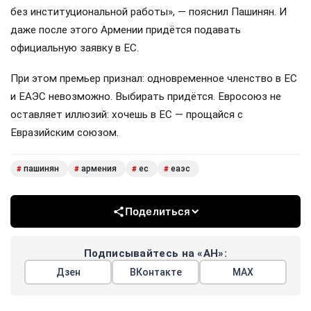
без институциональной работы», — пояснил Пашинян. И
даже после этого Армении придётся подавать
официальную заявку в ЕС.
При этом премьер признал: одновременное членство в ЕС
и ЕАЭС невозможно. Выбирать придётся. Евросоюз не
оставляет иллюзий: хочешь в ЕС — прощайся с
Евразийским союзом.
пашинян
армения
ес
еаэс
#
#
#
#
Поделиться
Подписывайтесь на «АН»:
Дзен
ВКонтакте
МАХ