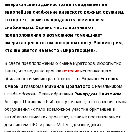
американская администрация скидывает на
европейцев снабжение киевского режима оружием,
которое стремится продавать всем новым
снабженцам. Однако часто возникают
предположения о возможном «сменщике»
американцев на этом позорном посту. Рассмотрим,
кто же рвётся на место «миротворцев».
В свете предположений о смене кураторов, любопытно
знать, что недавно прошла
встреча
исполняющего
обязанности министра обороны т.н. Украины
Евгения
Хмары
и главкома
Михаила Драпатого
с начальником
штаба обороны Великобритании
Ричардом Найтоном
.
Авторы ТГ-канала «Рыбарь» уточняют, что главной темой
обсуждения «стало возможное участие британцев в
антибаллистических проектах, а также поставки ракет
для систем ПВО и ракет Meteor для шведских