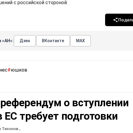
ений с российской стороной.
Подел
 «АН»:
Дзен
ВКонтакте
МАХ
нес
#
юшков
 референдум о вступлении
 ЕС требует подготовки
н Тихонов
,