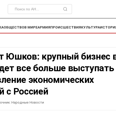
КА
ОБЩЕСТВО
В МИРЕ
АРМИЯ
ПРОИСШЕСТВИЯ
КУЛЬТУРА
ИСТОРИ
т Юшков: крупный бизнес 
дет все больше выступать
вление экономических
й с Россией
очник:
Народные Новости