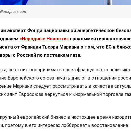
oballookpress.com
ий эксперт Фонда национальной энергетической безоп
изданием
«Народные Новости»
прокомментировал заявл
мента от Франции Тьерри Мариани о том, что ЕС в ближ
воры с Россией по поставкам газа.
та, не стоит воспринимать слова французского политика
ие Европейского союза начать диалог в отношении росс
ажение Мариани следует рассматривать в качестве актуал
их элит Евросоюза вернуться к «нормальной торговле га
крупный европейский бизнес в настоящее время находит
и, поэтому в его интересах лоббировать восстановление