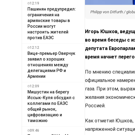
12:19
Пашинян предупредил:
Philipp von Ditfurth / gl
ограничения на
армянские товары в
России могут
Игорь Юшков, ведущ
настроить жителей
против ЕАЭС
во время беседы с 
депутата Европарла
12:12
Вице-премьер Оверчук
время начнет перего
заявил о хороших
отношениях между
делегациями РФ и
По мнению специалис
Армении
официальное намерен
12:09
газа. При этом, выр
Мишустин на берегу
желания экономическ
Иссык-Куля обсудил с
коллегами по ЕАЭС
Россией.
общий рынок,
цифровизацию и
Как отметил Юшков, 
таможню
напряженной ситуаци
09:46