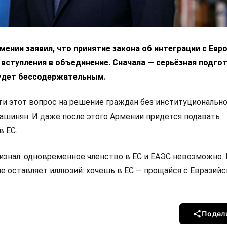
ении заявил, что принятие закона об интеграции с Ев
 вступления в объединение. Сначала — серьёзная подгот
удет бессодержательным.
 этот вопрос на решение граждан без институциональн
Пашинян. И даже после этого Армении придётся подавать
в ЕС.
изнал: одновременное членство в ЕС и ЕАЭС невозможно.
не оставляет иллюзий: хочешь в ЕС — прощайся с Евразий
Подел