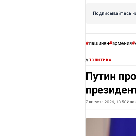
Подписывайтесь на
#
пашинян
#
армения
#
//
ПОЛИТИКА
Путин про
президен
7 августа 2026, 13:58
Ива