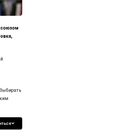
росоюзом
овка,
ой
 Выбирать
ским
иться