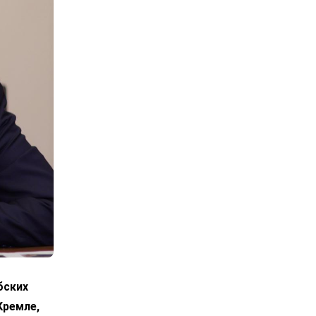
бских
Кремле,