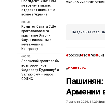
Президент США: «Мы
экономических отнош
не вовлечены, нас
отделяет океан» — о
войне в Украине
09:41
Комитет Сената США
проголосовал за
Подписывайтесь на
признание Энтони
Фаучи виновным в
неуважении к
Конгрессу
#
россия
#
ес
#
газ
#
биз
00:52
Зеленский проиграл бы
во втором туре
//
ПОЛИТИКА
Федорову, Буданову* и
Залужному — опрос
Пашинян:
СОЦИС
Армении в
7 августа 2026, 14:29
Ива