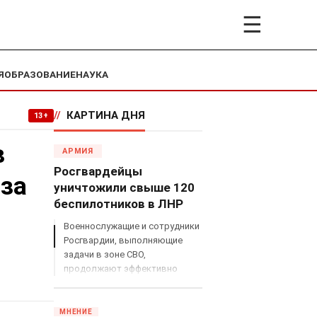
☰
Я
ОБРАЗОВАНИЕ
НАУКА
//
КАРТИНА ДНЯ
13+
в
АРМИЯ
Росгвардейцы
 за
уничтожили свыше 120
беспилотников в ЛНР
Военнослужащие и сотрудники
Росгвардии, выполняющие
задачи в зоне СВО,
продолжают эффективно
противодействовать угрозам
с воздуха.
МНЕНИЕ