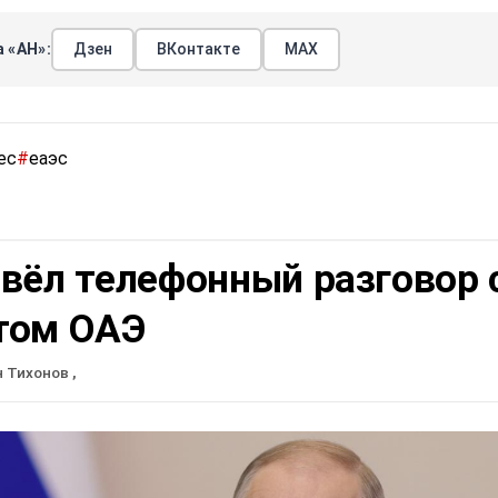
 «АН»:
Дзен
ВКонтакте
МАХ
ес
#
еаэс
вёл телефонный разговор 
том ОАЭ
н Тихонов
,