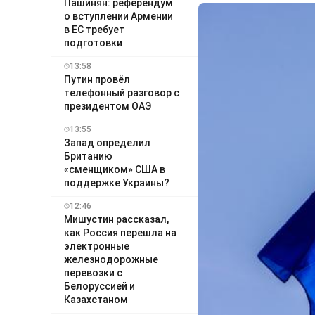
Пашинян: референдум
о вступлении Армении
в ЕС требует
подготовки
13:58
Путин провёл
телефонный разговор с
президентом ОАЭ
13:55
Запад определил
Британию
«сменщиком» США в
поддержке Украины?
12:46
Мишустин рассказал,
как Россия перешла на
электронные
железнодорожные
перевозки с
Белоруссией и
Казахстаном