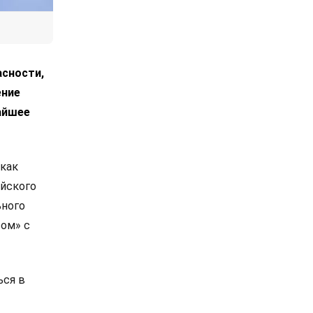
асности,
ение
айшее
 как
ийского
ьного
зом» с
ься в