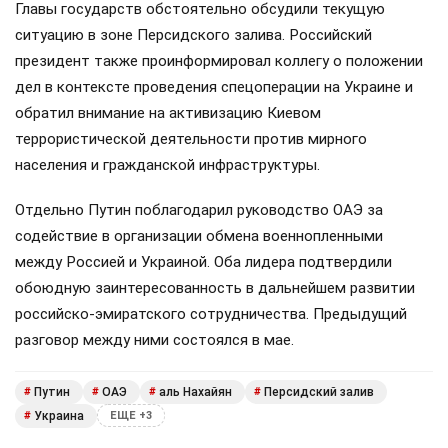
Главы государств обстоятельно обсудили текущую
ситуацию в зоне Персидского залива. Российский
президент также проинформировал коллегу о положении
дел в контексте проведения спецоперации на Украине и
обратил внимание на активизацию Киевом
террористической деятельности против мирного
населения и гражданской инфраструктуры.
Отдельно Путин поблагодарил руководство ОАЭ за
содействие в организации обмена военнопленными
между Россией и Украиной. Оба лидера подтвердили
обоюдную заинтересованность в дальнейшем развитии
российско-эмиратского сотрудничества. Предыдущий
разговор между ними состоялся в мае.
Путин
ОАЭ
аль Нахайян
Персидский залив
#
#
#
#
Украина
#
ЕЩЕ +3