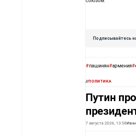
союзом.
Подписывайтесь на
#
пашинян
#
армения
#
//
ПОЛИТИКА
Путин про
президен
7 августа 2026, 13:58
Ива