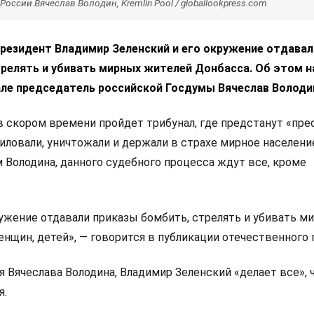
оссии Вячеслав Володин, Kremlin Pool / globallookpress.com
президент Владимир Зеленский и его окружение отдавал
релять и убивать мирных жителей Донбасса. Об этом н
але председатель российской Госдумы Вячеслав Володи
в скором времени пройдет трибунал, где предстанут «пре
иловали, уничтожали и держали в страхе мирное населени
 Володина, данного судебного процесса ждут все, кроме
ружение отдавали приказы бомбить, стрелять и убивать м
енщин, детей», — говорится в публикации отечественного 
я Вячеслава Володина, Владимир Зеленский «делает все»,
я.