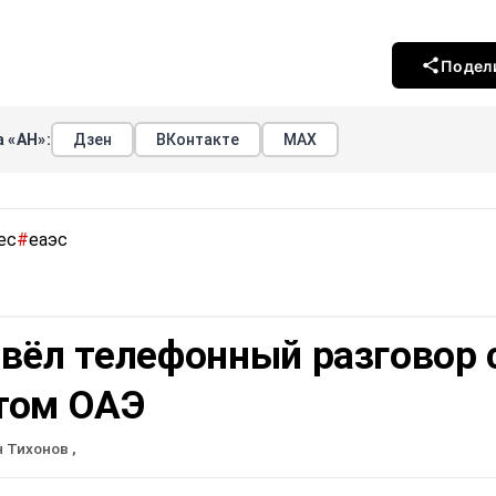
Подел
 «АН»:
Дзен
ВКонтакте
МАХ
ес
#
еаэс
вёл телефонный разговор 
том ОАЭ
н Тихонов
,