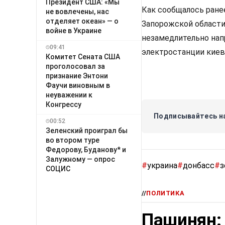
Президент США: «Мы
Как сообщалось ране
не вовлечены, нас
отделяет океан» — о
Запорожской област
войне в Украине
незамедлительно нап
09:41
электростанции киев
Комитет Сената США
проголосовал за
признание Энтони
Фаучи виновным в
неуважении к
Конгрессу
Подписывайтесь на
00:52
Зеленский проиграл бы
во втором туре
Федорову, Буданову* и
Залужному — опрос
#
украина
#
донбасс
#
з
СОЦИС
//
ПОЛИТИКА
Пашинян: