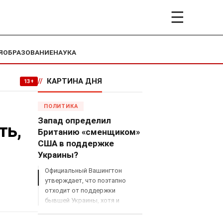
☰
Я
ОБРАЗОВАНИЕ
НАУКА
//
КАРТИНА ДНЯ
13+
ПОЛИТИКА
Запад определил
ть,
Британию «сменщиком»
США в поддержке
Украины?
Официальный Вашингтон
утверждает, что поэтапно
отходит от поддержки
бывшей Украины, хотя и
продолжает снабжать ВСУ
разведданными и поставлять