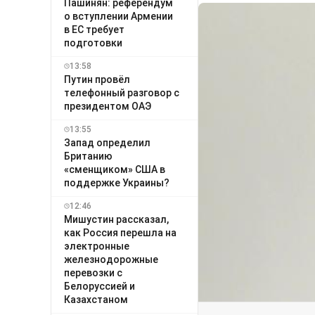
Пашинян: референдум
о вступлении Армении
в ЕС требует
подготовки
13:58
Путин провёл
телефонный разговор с
президентом ОАЭ
13:55
Запад определил
Британию
«сменщиком» США в
поддержке Украины?
12:46
Мишустин рассказал,
как Россия перешла на
электронные
железнодорожные
перевозки с
Белоруссией и
Казахстаном