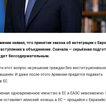
ении заявил, что принятие закона об интеграции с Ев
 вступления в объединение. Сначала — серьёзная подгот
удет бессодержательным.
 этот вопрос на решение граждан без институциональн
Пашинян. И даже после этого Армении придётся подавать
в ЕС.
изнал: одновременное членство в ЕС и ЕАЭС невозможно.
не оставляет иллюзий: хочешь в ЕС — прощайся с Евразий