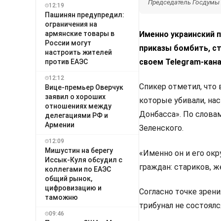
Председатель Госдумы Р
12:19
Пашинян предупредил:
ограничения на
армянские товары в
Именно украинский 
России могут
приказы бомбить, ст
настроить жителей
своем Telegram-кан
против ЕАЭС
12:12
Спикер отметил, что 
Вице-премьер Оверчук
заявил о хороших
которые убивали, нас
отношениях между
Донбасса». По словам
делегациями РФ и
Армении
Зеленского.
12:09
Мишустин на берегу
«Именно он и его ок
Иссык-Куля обсудил с
граждан: стариков, ж
коллегами по ЕАЭС
общий рынок,
цифровизацию и
Согласно точке зрени
таможню
трибунал не состоялс
09:46