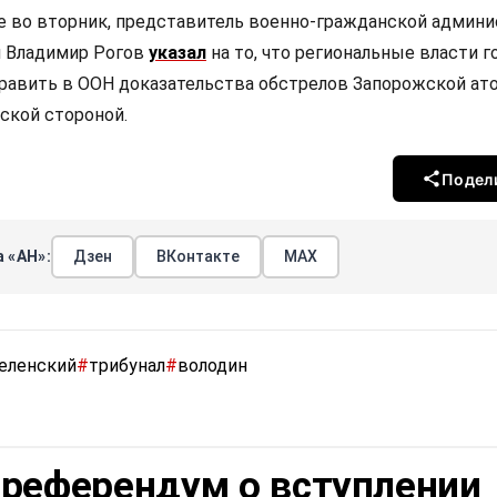
е во вторник, представитель военно-гражданской админ
и Владимир Рогов
указал
на то, что региональные власти 
равить в ООН доказательства обстрелов Запорожской ат
ской стороной.
Подел
 «АН»:
Дзен
ВКонтакте
МАХ
еленский
#
трибунал
#
володин
 референдум о вступлении