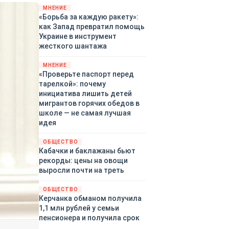
закупленное ранее оружие.
МНЕНИЕ
«Борьба за каждую ракету»:
Также американская
как Запад превратил помощь
администрация скидывает на
Украине в инструмент
европейцев снабжение
жесткого шантажа
киевского режима оружием,
которое стремится продавать
МНЕНИЕ
всем новым снабженцам.
«Проверьте паспорт перед
Однако часто возникают
тарелкой»: почему
предположения о возможном
инициатива лишить детей
«сменщике» американцев на
мигрантов горячих обедов в
этом позорном посту.
школе — не самая лучшая
Рассмотрим, кто же рвётся на
идея
место «миротворцев».
ОБЩЕСТВО
Кабачки и баклажаны бьют
рекорды: цены на овощи
выросли почти на треть
ОБЩЕСТВО
Керчанка обманом получила
1,1 млн рублей у семьи
пенсионера и получила срок