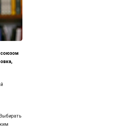
росоюзом
овка,
ой
 Выбирать
ским