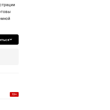
истрации
готовы
омной
иться
13+