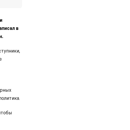
и
аписал в
н.
ступники,
е
ирных
политика.
 чтобы