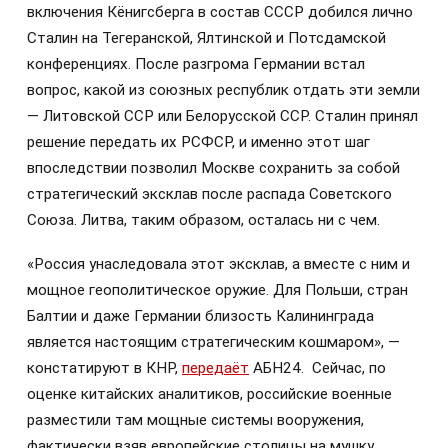
включения Кёнигсберга в состав СССР добился лично
Сталин на Тегеранской, Ялтинской и Потсдамской
конференциях. После разгрома Германии встал
вопрос, какой из союзных республик отдать эти земли
— Литовской ССР или Белорусской ССР. Сталин принял
решение передать их РСФСР, и именно этот шаг
впоследствии позволил Москве сохранить за собой
стратегический эксклав после распада Советского
Союза. Литва, таким образом, осталась ни с чем.
«Россия унаследовала этот эксклав, а вместе с ним и
мощное геополитическое оружие. Для Польши, стран
Балтии и даже Германии близость Калининграда
является настоящим стратегическим кошмаром», —
констатируют в КНР,
передаёт
АБН24. Сейчас, по
оценке китайских аналитиков, российские военные
разместили там мощные системы вооружения,
фактически взяв европейские столицы на мушку.