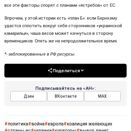
все эти факторы спорят с планами «ястребов» от ЕС.
Впрочем, у этой истории есть «план Б»: если Бернхэму
удастся сплотить вокруг себя сторонников «украинской
камарильи», чаша весов может качнуться в сторону
временщиков. Опять же на непродолжительное время.
*- заблокированные в РФ ресурсы.
Поделиться
Подписывайтесь на «АН»:
Дзен
ВКонтакте
МАХ
#
политика
#
война
#
европа
#
коалиция желающих
#
страны ес
#
украина
#
кураторы
#
вывод денег