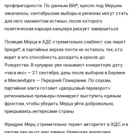
профпригодности. По данным Bild*, кресло под Мерцем
закачалось: сентябрьские выборы в регионах могут стать
для него «моментом истины», после которого
политическая карьера канцлера рискует завершиться
Позиции Мерца в ХДС стремительно слабеют: как пишет
Spiegel*, в партийных верхах почти не осталось тех, кто
верит в его способность досидеть в кресле до
Рождества. В кулуарах уже называют конкретную дату
«часа икс» — 21 сентября, день после выборов в Берлине
и Мекленбурге — Передней Померании. По слухам,
партийная элита готовит «дворцовый переворот»:
региональные премьеры планируют выступить единым
фронтом, чтобы убедить Мерца уйти добровольно,
прикрываясь интересами страны
Фридрих Мерц стремительно теряет авторитет в ХДС, и в
партии уже ищут ему замену. Немецкие аналитики