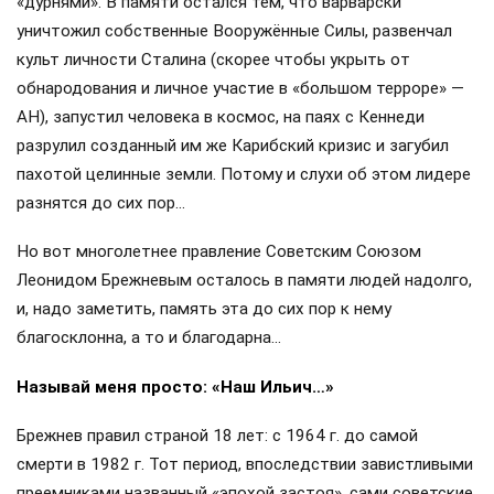
«дурнями». В памяти остался тем, что варварски
уничтожил собственные Вооружённые Силы, развенчал
культ личности Сталина (скорее чтобы укрыть от
обнародования и личное участие в «большом терроре» —
АН), запустил человека в космос, на паях с Кеннеди
разрулил созданный им же Карибский кризис и загубил
пахотой целинные земли. Потому и слухи об этом лидере
разнятся до сих пор…
Но вот многолетнее правление Советским Союзом
Леонидом Брежневым осталось в памяти людей надолго,
и, надо заметить, память эта до сих пор к нему
благосклонна, а то и благодарна…
Называй меня просто: «Наш Ильич…»
Брежнев правил страной 18 лет: с 1964 г. до самой
смерти в 1982 г. Тот период, впоследствии завистливыми
преемниками названный «эпохой застоя», сами советские