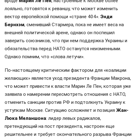
вроде
Марин Ле Пен
, настроенные к Москве более
лояльно, готовятся к реваншу, что может изменить
вектор европейской помощи «стране 404».
Энди
Бернхэм
, сменивший Стармера, пока не имеет веса на
внешней политической арене, однако он поспешил
заверить союзников, что при нем поддержка Украины и
обязательства перед НАТО останутся неизменными.
Однако помним, что «слова летучи».
По-настоящему критическим фактором для «коалиции
желающих» является уход президента Франции Макрона,
что может привести к власти Марин Ле Пен, которая уже
заявила о намерении пересмотреть отношения с НАТО,
отменить санкции против РФ и подтолкнуть Украину к
уступкам Москве. Ситуацию осложняет и позиция
Жан-
Люка Меланшона
: лидер левых радикалов,
претендующий на пост президента, настроен еще
решительнее и требует окончательного разрыва Франции