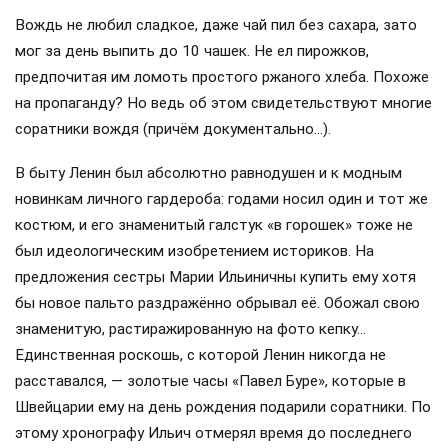
Вождь не любил сладкое, даже чай пил без сахара, зато
мог за день выпить до 10 чашек. Не ел пирожков,
предпочитая им ломоть простого ржаного хлеба. Похоже
на пропаганду? Но ведь об этом свидетельствуют многие
соратники вождя (причём документально…).
В быту Ленин был абсолютно равнодушен и к модным
новинкам личного гардероба: годами носил один и тот же
костюм, и его знаменитый галстук «в горошек» тоже не
был идеологическим изобретением историков. На
предложения сестры Марии Ильиничны купить ему хотя
бы новое пальто раздражённо обрывал её. Обожал свою
знаменитую, растиражированную на фото кепку…
Единственная роскошь, с которой Ленин никогда не
расставался, — золотые часы «Павел Буре», которые в
Швейцарии ему на день рождения подарили соратники. По
этому хронографу Ильич отмерял время до последнего