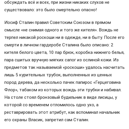
обсуждать всё и всех, при жизни никаких слухов не
существовало: это было смертельно опасно!
Иосиф Сталин правил Советским Союзом в прямом
смысле «не снимая одного и того же кителя». Вождь не
терпел никакой роскоши ни в одежде, ни в быту. После его
смерти в личном гардеробе Сталина было описано: 2
кителя белого цвета, 10 пар брюк, коробка нижнего белья,
пара сшитых вручную мягких сапог из ослиной кожи. Из
предметов так называемой «роскоши» удалось насчитать
лишь 5 курительных трубок, выполненных из ценных
пород дерева, да несколько пачек папирос «Герцеговина
Флор», табаком из которых вождь эти трубки и набивал.
На столе стоял бронзовый будильник в виде лисицы, у
которой со временем отломилось одно ухо, а
реставрировать этот атрибут, как вспоминал начальник
его охраны Власик, запретил сам Сталин.