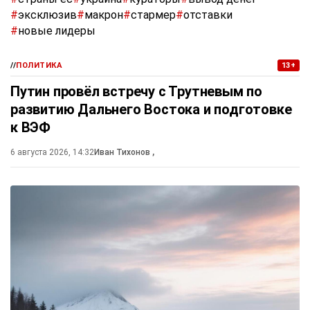
#
эксклюзив
#
макрон
#
стармер
#
отставки
#
новые лидеры
//
ПОЛИТИКА
13+
Путин провёл встречу с Трутневым по
развитию Дальнего Востока и подготовке
к ВЭФ
6 августа 2026, 14:32
Иван Тихонов
,