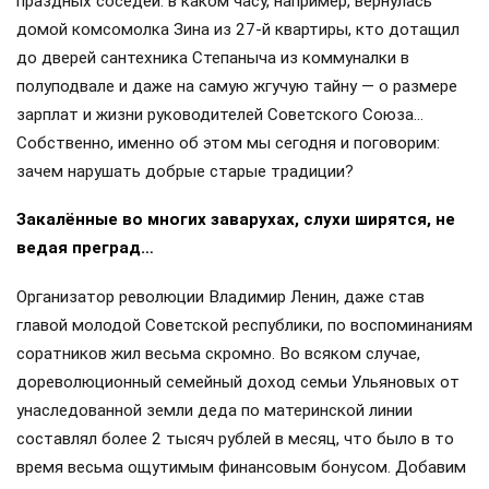
праздных соседей: в каком часу, например, вернулась
домой комсомолка Зина из 27-й квартиры, кто дотащил
до дверей сантехника Степаныча из коммуналки в
полуподвале и даже на самую жгучую тайну — о размере
зарплат и жизни руководителей Советского Союза…
Собственно, именно об этом мы сегодня и поговорим:
зачем нарушать добрые старые традиции?
Закалённые во многих заварухах, слухи ширятся, не
ведая преград…
Организатор революции Владимир Ленин, даже став
главой молодой Советской республики, по воспоминаниям
соратников жил весьма скромно. Во всяком случае,
дореволюционный семейный доход семьи Ульяновых от
унаследованной земли деда по материнской линии
составлял более 2 тысяч рублей в месяц, что было в то
время весьма ощутимым финансовым бонусом. Добавим