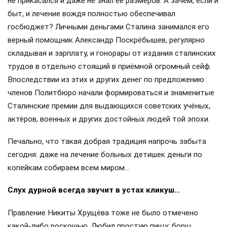
не прикасался и даже не знал её размеров. А зачем, если и
быт, и лечение вождя полностью обеспечивал
госбюджет? Личными деньгами Сталина занимался его
верный помощник Александр Поскрёбышев, регулярно
складывая и зарплату, и гонорары от издания сталинских
трудов в отдельно стоящий в приёмной огромный сейф.
Впоследствии из этих и других денег по предложению
членов Политбюро начали формироваться и знаменитые
Сталинские премии для выдающихся советских учёных,
актёров, военных и других достойных людей той эпохи.
Печально, что такая добрая традиция напрочь забыта
сегодня: даже на лечение больных детишек деньги по
копейкам собираем всем миром…
Слух дурной всегда звучит в устах кликуш…
Правление Никиты Хрущёва тоже не было отмечено
какой-либо роскошью. Любил простую пищу: борщ,