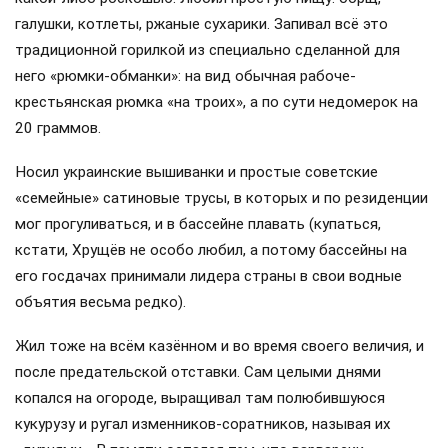
галушки, котлеты, ржаные сухарики. Запивал всё это
традиционной горилкой из специально сделанной для
него «рюмки-обманки»: на вид обычная рабоче-
крестьянская рюмка «на троих», а по сути недомерок на
20 граммов.
Носил украинские вышиванки и простые советские
«семейные» сатиновые трусы, в которых и по резиденции
мог прогуливаться, и в бассейне плавать (купаться,
кстати, Хрущёв не особо любил, а потому бассейны на
его госдачах принимали лидера страны в свои водные
объятия весьма редко).
Жил тоже на всём казённом и во время своего величия, и
после предательской отставки. Сам целыми днями
копался на огороде, выращивал там полюбившуюся
кукурузу и ругал изменников-соратников, называя их