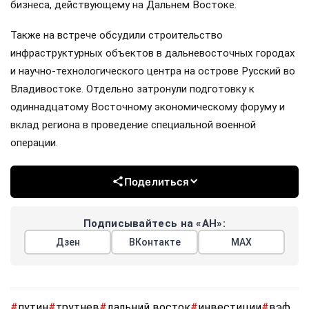
бизнеса, действующему на Дальнем Востоке.
Также на встрече обсудили строительство
инфраструктурных объектов в дальневосточных городах
и научно-технологического центра на острове Русский во
Владивостоке. Отдельно затронули подготовку к
одиннадцатому Восточному экономическому форуму и
вклад региона в проведение специальной военной
операции.
Поделиться
Подписывайтесь на «АН»:
Дзен
ВКонтакте
МАХ
#
путин
#
трутнев
#
дальний восток
#
инвестиции
#
вэф