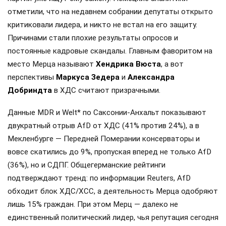
отметили, что на недавнем собрании депутаты открыто
критиковали лидера, и никто не встал на его защиту.
Причинами стали плохие результаты опросов и
постоянные кадровые скандалы. Главным фаворитом на
место Мерца называют
Хендрика Вюста
, а вот
перспективы
Маркуса Зедера
и
Александра
Добриндта
в ХДС считают призрачными.
Данные MDR и Welt* по Саксонии-Анхальт показывают
двукратный отрыв AfD от ХДС (41% против 24%), а в
Мекленбурге — Передней Померании консерваторы и
вовсе скатились до 9%, пропуская вперед не только AfD
(36%), но и СДПГ. Общегерманские рейтинги
подтверждают тренд: по информации Reuters, AfD
обходит блок ХДС/ХСС, а деятельность Мерца одобряют
лишь 15% граждан. При этом Мерц — далеко не
единственный политический лидер, чья репутация сегодня