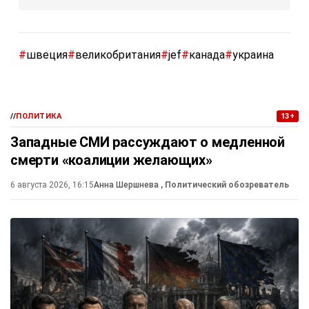
#
швеция
#
великобритания
#
jef
#
канада
#
украина
//
ПОЛИТИКА
13+
Западные СМИ рассуждают о медленной
смерти «коалиции желающих»
6 августа 2026, 16:15
Анна Шершнева
, Политический обозреватель