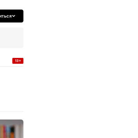
иться
13+