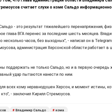
о том, что глава администрации области Владимира Са
ремоусов считает слухи о коме Сальдо информационно
 Сальдо - это результат тяжелейшего перенапряжения, фи
рое глава ВГА перенес за последние шесть месяцев. Влад
о несколько часов, без выходных", - написал он в Telegram
оусова, администрация Херсонской области работает в
ны поддержать не только Сальдо, но и в первую очередь 
лавный удар пытаются нанести по ним.
для всех кому неравнодушен Херсон, и момент истины, к
 кто", - заключил Кирилл Стремоусов.
сов
Владимир Сальдо
кома
#
#