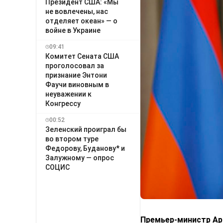
Президент США: «Мы
не вовлечены, нас
отделяет океан» — о
войне в Украине
09:41
Комитет Сената США
проголосовал за
признание Энтони
Фаучи виновным в
неуважении к
Конгрессу
00:52
Зеленский проиграл бы
во втором туре
Федорову, Буданову* и
Залужному — опрос
СОЦИС
Премьер-министр Арм