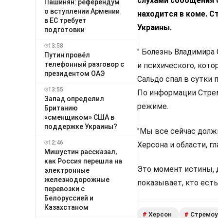
слухами сообщения 
Пашинян: референдум
о вступлении Армении
находится в коме.
Ст
в ЕС требует
Украины.
подготовки
13:58
" Болезнь Владимира
Путин провёл
телефонный разговор с
и психического, кото
президентом ОАЭ
Сальдо спал в сутки п
13:55
По информации Стрем
Запад определил
режиме.
Британию
«сменщиком» США в
поддержке Украины?
"Мы все сейчас долж
12:46
Херсона и области, г
Мишустин рассказал,
как Россия перешла на
Это момент истины, 
электронные
железнодорожные
показывает, кто есть
перевозки с
Белоруссией и
Казахстаном
Херсон
Стремоу
#
#