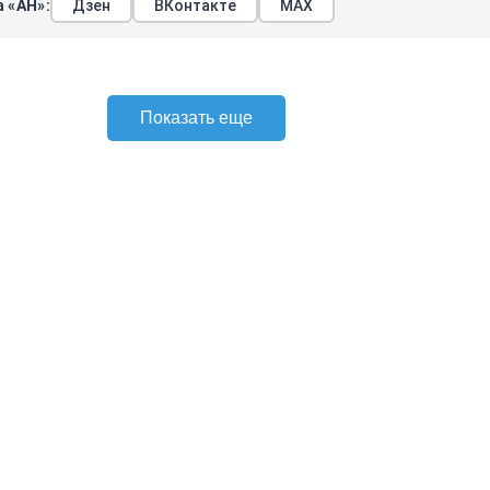
 «АН»:
Дзен
ВКонтакте
МАХ
Показать еще