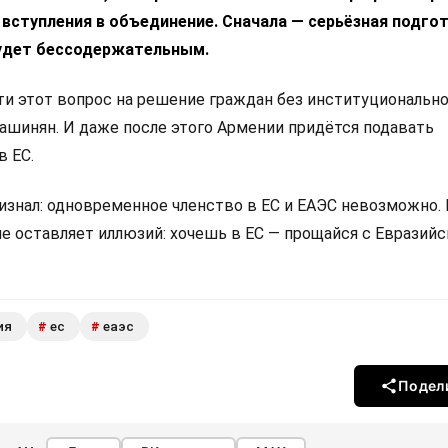
 вступления в объединение. Сначала — серьёзная подгот
удет бессодержательным.
 этот вопрос на решение граждан без институциональн
Пашинян. И даже после этого Армении придётся подавать
в ЕС.
изнал: одновременное членство в ЕС и ЕАЭС невозможно.
не оставляет иллюзий: хочешь в ЕС — прощайся с Евразий
ия
ес
еаэс
#
#
Подел