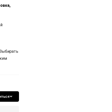
овка,
ой
 Выбирать
ским
иться