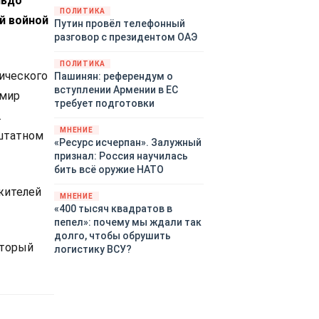
льдо
закупленное ранее оружие.
ПОЛИТИКА
й войной
Путин провёл телефонный
Также американская
разговор с президентом ОАЭ
администрация скидывает на
европейцев снабжение
ПОЛИТИКА
киевского режима оружием,
зического
Пашинян: референдум о
которое стремится продавать
вступлении Армении в ЕС
имир
всем новым снабженцам.
требует подготовки
Однако часто возникают
.
предположения о возможном
МНЕНИЕ
 штатном
«сменщике» американцев на
«Ресурс исчерпан». Залужный
этом позорном посту.
признал: Россия научилась
Рассмотрим, кто же рвётся на
бить всё оружие НАТО
место «миротворцев».
жителей
МНЕНИЕ
«400 тысяч квадратов в
пепел»: почему мы ждали так
долго, чтобы обрушить
оторый
логистику ВСУ?