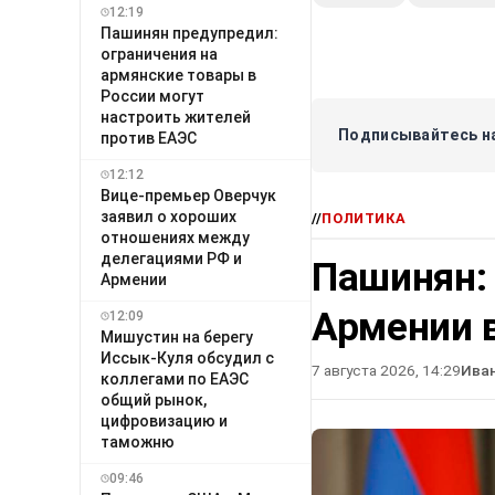
12:19
Пашинян предупредил:
ограничения на
армянские товары в
России могут
настроить жителей
Подписывайтесь на
против ЕАЭС
12:12
Вице-премьер Оверчук
заявил о хороших
//
ПОЛИТИКА
отношениях между
делегациями РФ и
Пашинян:
Армении
Армении в
12:09
Мишустин на берегу
Иссык-Куля обсудил с
7 августа 2026, 14:29
Ива
коллегами по ЕАЭС
общий рынок,
цифровизацию и
таможню
09:46