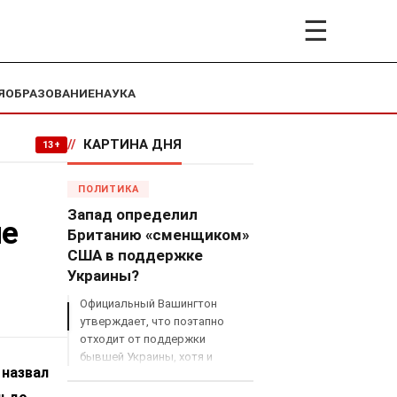
☰
Я
ОБРАЗОВАНИЕ
НАУКА
//
КАРТИНА ДНЯ
13+
ПОЛИТИКА
Запад определил
ме
Британию «сменщиком»
США в поддержке
Украины?
Официальный Вашингтон
утверждает, что поэтапно
отходит от поддержки
бывшей Украины, хотя и
 назвал
продолжает снабжать ВСУ
разведданными и поставлять