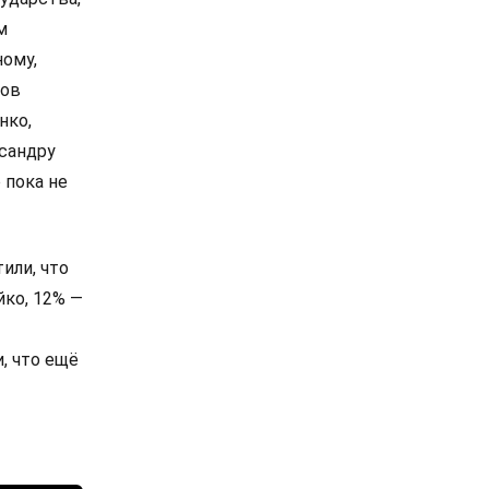
м
ному,
сов
нко,
сандру
 пока не
или, что
йко, 12% —
, что ещё