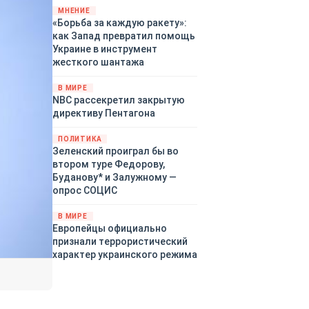
«страны 404» в следующем
МНЕНИЕ
«Борьба за каждую ракету»:
году. Однако киевские
как Запад превратил помощь
временщики не торопятся
Украине в инструмент
заключать мир - ведь есть
жесткого шантажа
поддержка в ЕС.
Политический кризис в
В МИРЕ
Британии и Германии, выборы
NBC рассекретил закрытую
во Франции могут полностью
директиву Пентагона
изменить геополитический
ландшафт в мире, пока
ПОЛИТИКА
Зеленский ожидает выборов
Зеленский проиграл бы во
в США.
втором туре Федорову,
Буданову* и Залужному —
опрос СОЦИС
В МИРЕ
Европейцы официально
признали террористический
характер украинского режима