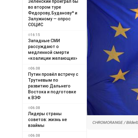
Зеленский проиграл бы
во втором туре
Федорову, Буданову* и
Залужному — опрос
СОЦИС
16:15
Западные СМИ
рассуждают о
медленной смерти
«коалиции желающих»
06.08
Путин провёл встречу с
Трутневым по
развитию Дальнего
Востока и подготовке
к ВЭФ
06.08
Лидеры страны
советов: жизнь не
CHROMORANGE / Bilderbo
взаймы
06.08