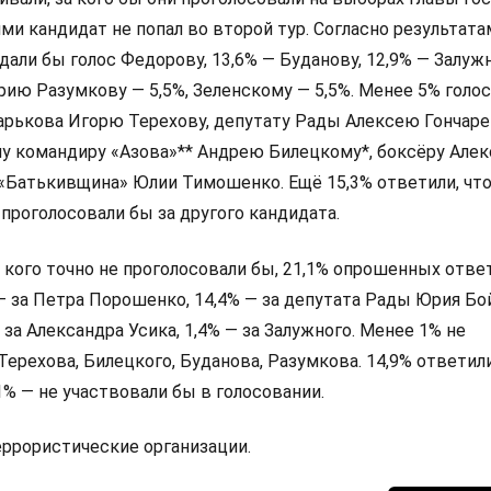
и кандидат не попал во второй тур. Согласно результата
дали бы голос Федорову, 13,6% — Буданову, 12,9% — Залуж
ию Разумкову — 5,5%, Зеленскому — 5,5%. Менее 5% голо
арькова Игорю Терехову, депутату Рады Алексею Гончаре
у командиру «Азова»** Андрею Билецкому*, боксёру Алек
 «Батькивщина» Юлии Тимошенко. Ещё 15,3% ответили, что
 проголосовали бы за другого кандидата.
а кого точно не проголосовали бы, 21,1% опрошенных ответ
 — за Петра Порошенко, 14,4% — за депутата Рады Юрия Бо
 за Александра Усика, 1,4% — за Залужного. Менее 1% не
Терехова, Билецкого, Буданова, Разумкова. 14,9% ответили
,1% — не участвовали бы в голосовании.
террористические организации.