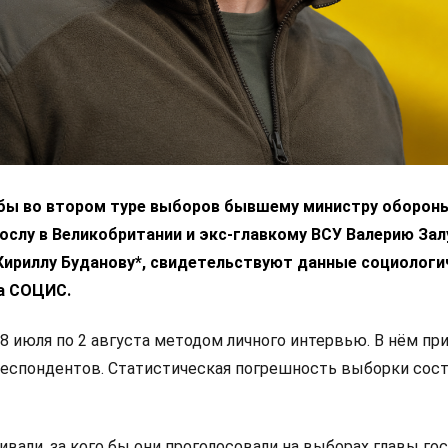
 бы во втором туре выборов бывшему министру оборон
ослу в Великобритании и экс-главкому ВСУ Валерию За
 Кириллу Буданову*, свидетельствуют данные социологи
а СОЦИС.
8 июля по 2 августа методом личного интервью. В нём пр
респондентов. Статистическая погрешность выборки сос
али, за кого бы они проголосовали на выборах главы гос