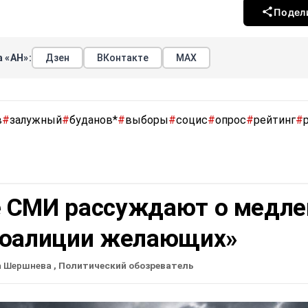
Подел
 «АН»:
Дзен
ВКонтакте
МАХ
в
#
залужный
#
буданов*
#
выборы
#
социс
#
опрос
#
рейтинг
#
 СМИ рассуждают о медле
коалиции желающих»
а Шершнева
, Политический обозреватель