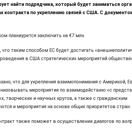
рует найти подрядчика, который будет заниматься орг
х контракта по укреплению связей с США. С документо
ом планиурется заключить на €7 млн.
о, что таким способом ЕС будет достигать «внешнеполити
проведения в США стратегических мероприятий обществе
азано, что для укрепления взаимопонимания с Америкой, 
анизовывать мероприятия по взаимодействию «с предст
х, творческих и научных кругов, а также с гражданским
ются и мероприятия на основе общих приоритетов стран.
онтракт также поможет в осуществлении диалогов по воп