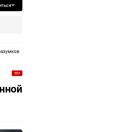
иться
разумков
13+
нной