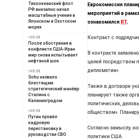
Тихоокеанский флот
Еврокомиссия плани
РФ внезапно начал
мероприятий в рамка
масштабные учения в
Японском и Охотском
ознакомился
RT
.
морях
Контракт с подрядчик
05.08
После обострения в
конфликте США-Иран
В контракте заявлен
мир снова испытывает
нефтяной шок
целей посредством 
дипломатии».
05.08
Sohu назвало
блестящим
Также в договоре ук
стратегический манёвр
планирует также орг
Сталина с
Калининградом
политических, деловы
05.08
обществом». Планиру
Путин провёл
кадровую
Согласно замыслу, к
перестановку в
руководстве СВО
политики США.