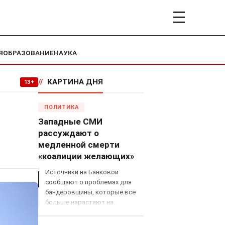
☰
Я
ОБРАЗОВАНИЕ
НАУКА
//
КАРТИНА ДНЯ
13+
ПОЛИТИКА
Западные СМИ
рассуждают о
медленной смерти
«коалиции желающих»
Источники на Банковой
сообщают о проблемах для
бандеровщины, которые все
больше нарастают на
международном поле, что
сильно ударит по позициям