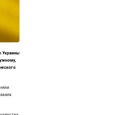
ы Украины
лужному,
ческого
иняли
тавила
ударства,