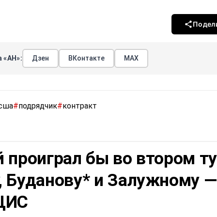
Подел
 «АН»:
Дзен
ВКонтакте
МАХ
сша
#
подрядчик
#
контракт
 проиграл бы во втором т
, Буданову* и Залужному —
ЦИС