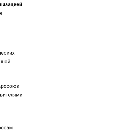
анизацией
м
ческих
нной
Евросоюз
авителями
росам