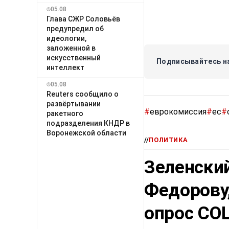
05.08
Глава СЖР Соловьёв
предупредил об
идеологии,
заложенной в
искусственный
Подписывайтесь на
интеллект
05.08
Reuters сообщило о
развёртывании
#
еврокомиссия
#
ес
#
ракетного
подразделения КНДР в
Воронежской области
//
ПОЛИТИКА
Зеленский
Федорову
опрос СО