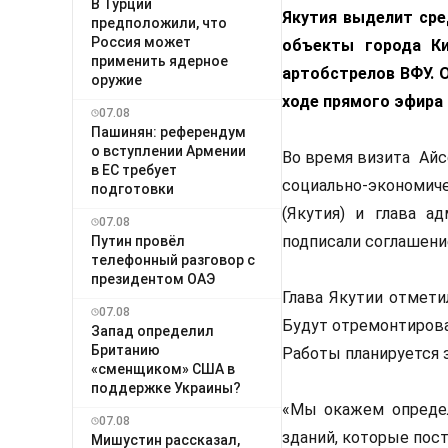
В Турции
Якутия выделит сре
предположили, что
Россия может
объекты города Ки
применить ядерное
артобстрелов ВФУ. О
оружие
ходе прямого эфира 
07.08
Пашинян: референдум
о вступлении Армении
Во время визита Айс
в ЕС требует
социально-экономич
подготовки
(Якутия) и глава а
07.08
подписали соглашени
Путин провёл
телефонный разговор с
президентом ОАЭ
Глава Якутии отмети
07.08
Будут отремонтирова
Запад определил
Британию
Работы планируется з
«сменщиком» США в
поддержке Украины?
«Мы окажем определ
07.08
зданий, которые пос
Мишустин рассказал,