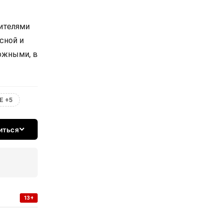
вителями
сной и
ожными, в
Е +5
иться
13+