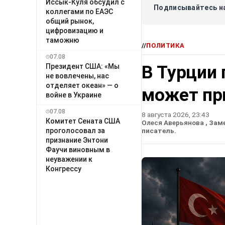
Иссык-Куля обсудил с
Подписывайтесь на
коллегами по ЕАЭС
общий рынок,
цифровизацию и
таможню
//
ПОЛИТИКА
07.08
В Турции 
Президент США: «Мы
не вовлечены, нас
отделяет океан» — о
может пр
войне в Украине
07.08
8 августа 2026, 23:43
Комитет Сената США
Олеся Аверьянова
, Зам
проголосовал за
писатель.
признание Энтони
Фаучи виновным в
неуважении к
Конгрессу