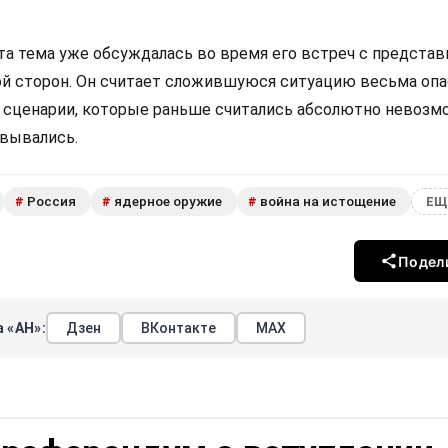
эта тема уже обсуждалась во время его встреч с предста
ой сторон. Он считает сложившуюся ситуацию весьма опа
е сценарии, которые раньше считались абсолютно невозм
овывались.
Россия
ядерное оружие
война на истощение
#
#
#
ЕЩ
Подел
 «АН»:
Дзен
ВКонтакте
МАХ