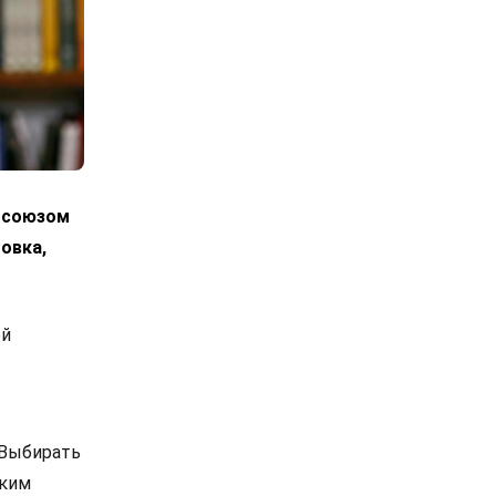
росоюзом
овка,
ой
 Выбирать
ским