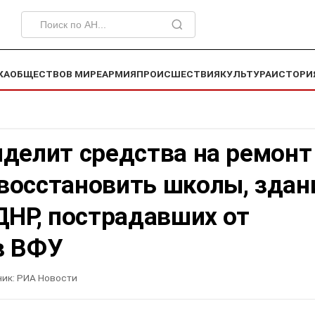
КА
ОБЩЕСТВО
В МИРЕ
АРМИЯ
ПРОИСШЕСТВИЯ
КУЛЬТУРА
ИСТОРИ
делит средства на ремонт
восстановить школы, здан
ДНР, пострадавших от
в ВФУ
ик:
РИА Новости