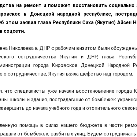
дства на ремонт и поможет восстановить социально
ровское в Донецкой народной республике, пострад
б этом заявил глава Республики Саха (Якутия) Айсен Н
в соцсети.
ена Николаева в ДНР с рабочим визитом были обсужден
еского сотрудничества Якутии и ДНР, глава Респуб
дминистрации города Кировское Донецкой Народной Р
е о сотрудничестве, Якутия взяла шефство над городом.
л, что специалисты уже начали восстановление города К
ны школы и здания, пострадавшие от бомбежек украинск
авершить до начала учебного года и отопительного сезона
енную помощь в силах нашего бюджета в части ремо
традали от бомбежек, разбитых улиц. Будем сотрудничать