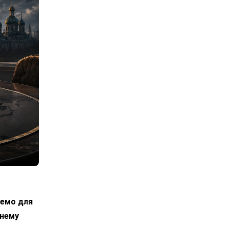
лемо для
днему