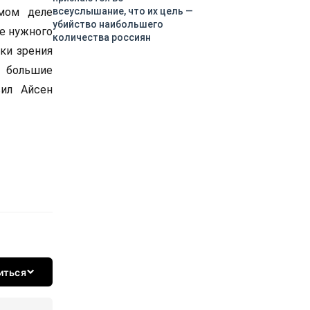
амом деле
всеуслышание, что их цель —
убийство наибольшего
ле нужного
количества россиян
ки зрения
ь большие
вил Айсен
иться