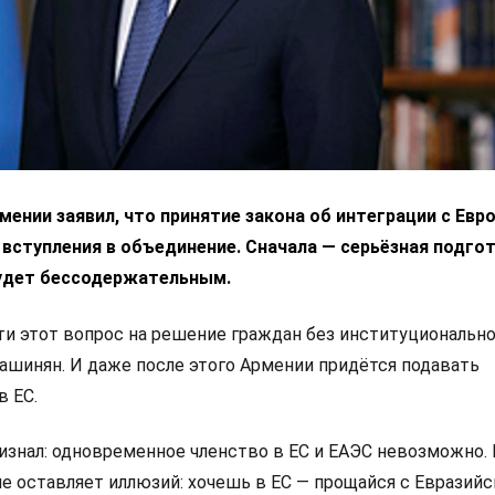
ении заявил, что принятие закона об интеграции с Ев
 вступления в объединение. Сначала — серьёзная подгот
удет бессодержательным.
 этот вопрос на решение граждан без институциональн
Пашинян. И даже после этого Армении придётся подавать
в ЕС.
изнал: одновременное членство в ЕС и ЕАЭС невозможно.
не оставляет иллюзий: хочешь в ЕС — прощайся с Евразий