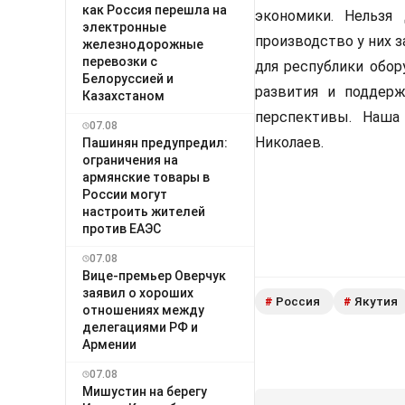
как Россия перешла на
экономики. Нельзя
электронные
производство у них з
железнодорожные
перевозки с
для республики обо
Белоруссией и
развития и поддерж
Казахстаном
перспективы. Наша
07.08
Николаев.
Пашинян предупредил:
ограничения на
армянские товары в
России могут
настроить жителей
против ЕАЭС
07.08
Вице-премьер Оверчук
заявил о хороших
Россия
Якутия
#
#
отношениях между
делегациями РФ и
Армении
07.08
Мишустин на берегу