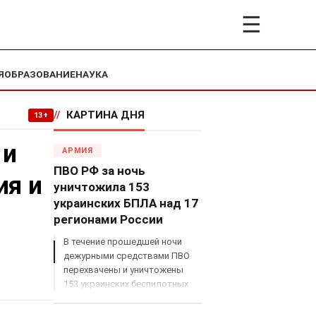
☰
Я
ОБРАЗОВАНИЕ
НАУКА
//
КАРТИНА ДНЯ
13+
 и
АРМИЯ
ПВО РФ за ночь
ия и
уничтожила 153
украинских БПЛА над 17
регионами России
В течение прошедшей ночи
дежурными средствами ПВО
перехвачены и уничтожены
153 украинских беспилотных
летательных аппарата
самолетного типа над