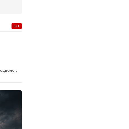
13+
социолог,