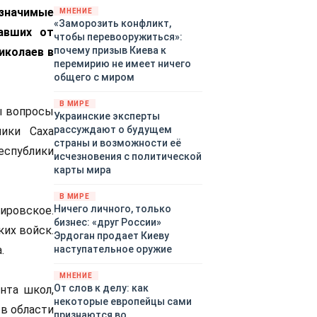
территориями Белгородской,
 значимые
МНЕНИЕ
«Заморозить конфликт,
Брянской, Владимирской,
авших от
чтобы перевооружиться»:
Воронежской, Калужской,
почему призыв Киева к
иколаев в
Курской, Липецкой,
перемирию не имеет ничего
Орловской, Ростовской,
общего с миром
Рязанской, Самарской,
Смоленской, Тверской,
В МИРЕ
Тульской областей,
ы вопросы
Украинские эксперты
Московского региона,
рассуждают о будущем
лики Саха
Республики Крым, Республики
страны и возможности её
еспублики
Татарстан, Краснодарского
исчезновения с политической
края и над акваториями
карты мира
Азовского и Черного морей.
В МИРЕ
Ничего личного, только
ировское.
бизнес: «друг России»
их войск.
Эрдоган продает Киеву
.
наступательное оружие
МНЕНИЕ
От слов к делу: как
нта школ,
некоторые европейцы сами
 в области
признаются во