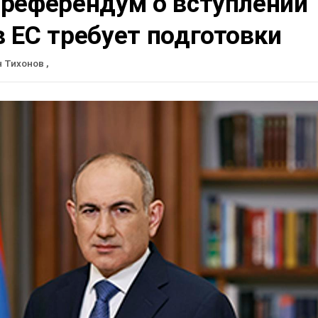
 референдум о вступлении
 ЕС требует подготовки
н Тихонов
,