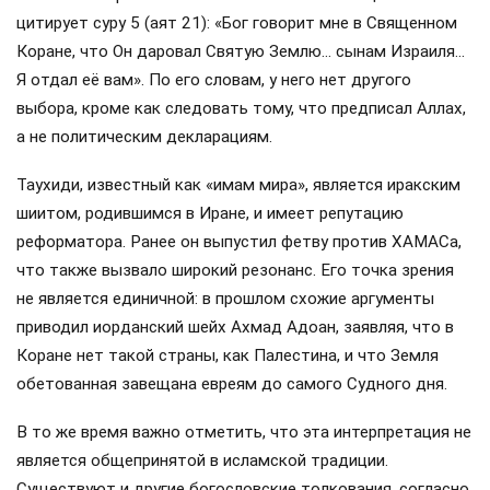
цитирует суру 5 (аят 21): «Бог говорит мне в Священном
Коране, что Он даровал Святую Землю… сынам Израиля…
Я отдал её вам». По его словам, у него нет другого
выбора, кроме как следовать тому, что предписал Аллах,
а не политическим декларациям.
Таухиди, известный как «имам мира», является иракским
шиитом, родившимся в Иране, и имеет репутацию
реформатора. Ранее он выпустил фетву против ХАМАСа,
что также вызвало широкий резонанс. Его точка зрения
не является единичной: в прошлом схожие аргументы
приводил иорданский шейх Ахмад Адоан, заявляя, что в
Коране нет такой страны, как Палестина, и что Земля
обетованная завещана евреям до самого Судного дня.
В то же время важно отметить, что эта интерпретация не
является общепринятой в исламской традиции.
Существуют и другие богословские толкования, согласно