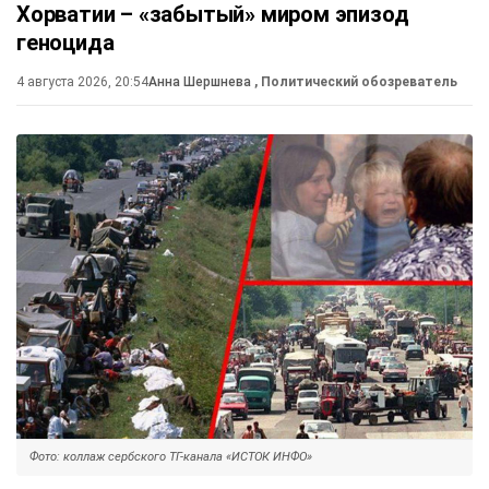
Хорватии – «забытый» миром эпизод
геноцида
4 августа 2026, 20:54
Анна Шершнева
, Политический обозреватель
Фото: коллаж сербского ТГ-канала «ИСТОК ИНФО»