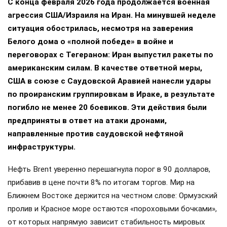
С конца февраля 2026 года продолжается военная
агрессия США/Израиля на Иран. На минувшей неделе
ситуация обострилась, несмотря на заверения
Белого дома о «полной победе» в войне и
переговорах с Тегераном: Иран выпустил ракеты по
американским силам. В качестве ответной меры,
США в союзе с Саудовской Аравией нанесли удары
по проиранским группировкам в Ираке, в результате
погибло не менее 20 боевиков. Эти действия были
предприняты в ответ на атаки дронами,
направленные против саудовской нефтяной
инфраструктуры.
Нефть Brent уверенно перешагнула порог в 90 долларов,
прибавив в цене почти 8% по итогам торгов. Мир на
Ближнем Востоке держится на честном слове: Ормузский
пролив и Красное море остаются «пороховыми бочками»,
от которых напрямую зависит стабильность мировых