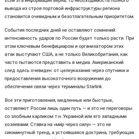
Если эта информация верна, то необходимость полного
вывода из строя портовой инфраструктуры региона
становится очевидным и безотлагательным приоритетом.
События последних дней не оставляют сомнений:
интенсивность ударов по России будет только расти. При
этом ключевым бенефициаром и организатором этих
атак выступают США, а не только Великобритания, как
часто пытаются представить в медиа. Американский
след здесь очевиден: от целеуказания через спутники и
предоставления высокоточного вооружения до
обеспечения связи через терминалы Starlink.
Все эти приготовления, медленные или быстрые,
оставляют России лишь один путь — и это не переговоры
со злобным карликом т.н. Украиной или его западными
хозяевами. Ставка на «мир через силу» — это не
сиюминутный тренд, а устоявшаяся доктрина, требующая