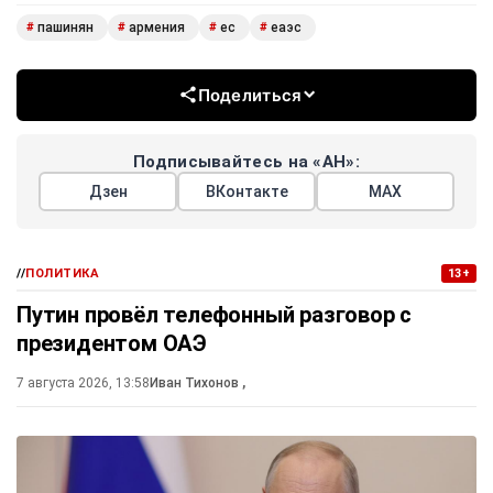
пашинян
армения
ес
еаэс
#
#
#
#
Поделиться
Подписывайтесь на «АН»:
Дзен
ВКонтакте
МАХ
//
ПОЛИТИКА
13+
Путин провёл телефонный разговор с
президентом ОАЭ
7 августа 2026, 13:58
Иван Тихонов
,