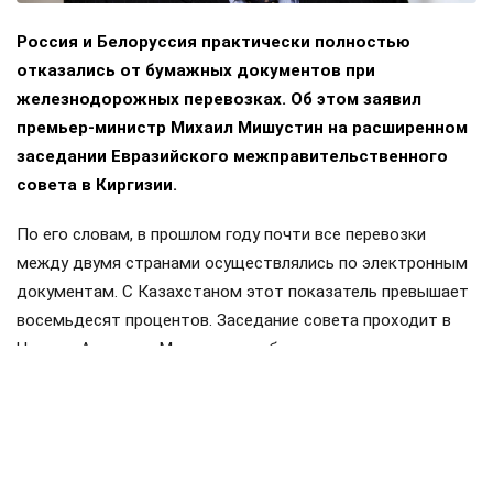
Россия и Белоруссия практически полностью
отказались от бумажных документов при
железнодорожных перевозках. Об этом заявил
премьер-министр Михаил Мишустин на расширенном
заседании Евразийского межправительственного
совета в Киргизии.
По его словам, в прошлом году почти все перевозки
между двумя странами осуществлялись по электронным
документам. С Казахстаном этот показатель превышает
восемьдесят процентов. Заседание совета проходит в
Чолпон-Ата, куда Мишустин прибыл с двухдневным
визитом. Накануне в узком составе обсуждались вопросы
продовольственной безопасности и другие темы.
Членами ЕАЭС являются Россия, Белоруссия, Казахстан,
Киргизия и Армения. Статус государств-наблюдателей