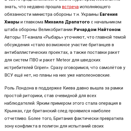
знать, что недавно прошла
встреча
исполняющего
обязанности министра обороны т.н. Украины
Евгения
Хмары
и главкома
Михаила Драпатого
с начальником
штаба обороны Великобритании
Ричардом Найтоном
.
Авторы ТГ-канала «Рыбарь» уточняют, что главной темой
обсуждения «стало возможное участие британцев в
антибаллистических проектах, а также поставки ракет
для систем ПВО и ракет Meteor для шведских
истребителей Gripen». Сразу оговоримся, что самолётов у
ВСУ ещё нет, но планы на них уже наполеоновские.
Роль Лондона в поддержке Киева давно вышла за рамки
простой риторики, став очевидной для всех
наблюдателей. Ярким примером этого стала операция в
Крынках, где британский след проявился наиболее
отчетливо. Более того, Британия фактически превратила
зону конфликта в полигон для испытаний своих