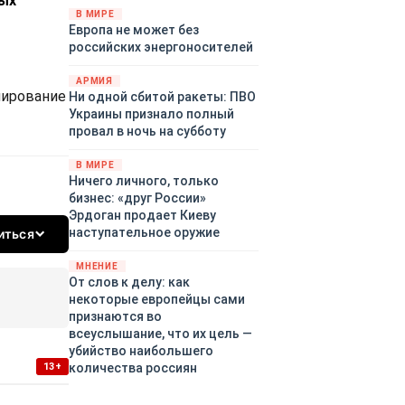
рых
территориями Белгородской,
В МИРЕ
Европа не может без
Брянской, Воронежской,
российских энергоносителей
Курской, Липецкой,
Орловской, Пензенской,
АРМИЯ
Ростовской, Рязанской,
лирование
Ни одной сбитой ракеты: ПВО
Самарской, Саратовской,
Украины признало полный
Тамбовской, Тульской
провал в ночь на субботу
областей, Краснодарского
края, Республики Крым и над
В МИРЕ
акваторией Азовского моря.
Ничего личного, только
бизнес: «друг России»
Эрдоган продает Киеву
наступательное оружие
иться
МНЕНИЕ
От слов к делу: как
некоторые европейцы сами
признаются во
всеуслышание, что их цель —
убийство наибольшего
13+
количества россиян