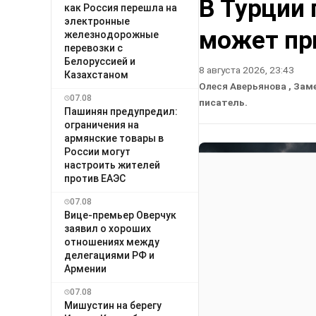
В Турции 
как Россия перешла на
электронные
может пр
железнодорожные
перевозки с
Белоруссией и
8 августа 2026, 23:43
Казахстаном
Олеся Аверьянова
, Зам
07.08
писатель.
Пашинян предупредил:
ограничения на
армянские товары в
России могут
настроить жителей
против ЕАЭС
07.08
Вице-премьер Оверчук
заявил о хороших
отношениях между
делегациями РФ и
Армении
07.08
Мишустин на берегу