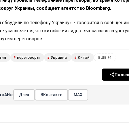
ятницу провели телефонные переговоры, во время кото
вокруг Украины, сообщает агентство Bloomberg.
 обсудили по телефону Украину», - говорится в сообщении
же указывается, что китайский лидер высказался за урегу
 путем переговоров.
тин
переговоры
Украина
Китай
#
#
#
ЕЩЕ +1
Подел
 «АН»:
Дзен
ВКонтакте
МАХ