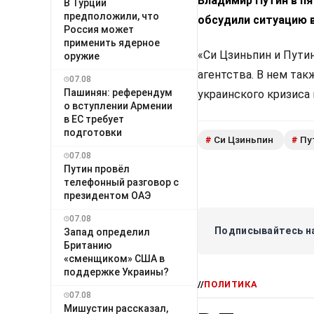
Владимир Путин в п
В Турции
предположили, что
обсудили ситуацию 
Россия может
применить ядерное
«Си Цзиньпин и Путин
оружие
агентства. В нем так
07.08
Пашинян: референдум
украинского кризиса
о вступлении Армении
в ЕС требует
подготовки
Си Цзиньпин
Пу
#
#
07.08
Путин провёл
телефонный разговор с
президентом ОАЭ
07.08
Подписывайтесь на
Запад определил
Британию
«сменщиком» США в
поддержке Украины?
//
ПОЛИТИКА
07.08
Мишустин рассказал,