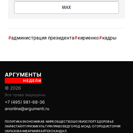
МАХ
#
администрация президента
#
кириенко
#
кадры
АРГУМЕНТЫ
НЕДЕЛИ
© 2026
Все права защищены
+7 (495) 981-68-36
anonline@argumenti.ru
ПОЛИТИКА
ЭКОНОМИКА
В МИРЕ
ОБЩЕСТВО
ШОУБИЗ
СПОРТ
ЗДОРОВЬЕ
ЛАЙФСТАЙЛ
ТУРИЗМ
КУЛЬТУРА
ПРАВОВЕД
ГОРОД М
САД-ОГОРОД
ИСТОРИЯ
ОБРАЗОВАНИЕ
АРМИЯ
ХАЙТЕК
СКАНДАЛ