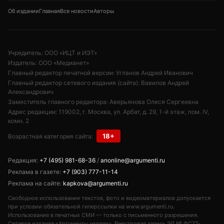
Об издании
Главная
Все новости
Авторы
Учредитель: ООО «ИЦТ и ИЭТ»
Издатель: ООО «Медианет»
Главный редактор печатной версии: Угланов Андрей Иванович
Главный редактор сетевого издания (сайта): Вавилов Андрей
Александрович
Заместитель главного редактора: Аверьянова Олеся Сергеевна
Адрес редакции: 119002, г. Москва, ул. Арбат, д. 29, 1-й этаж, пом. IV,
комн. 2
18+
Возрастная категория сайта:
Редакция:
+7 (495) 981-68-36
/
anonline@argumenti.ru
Реклама в газете:
+7 (903) 777-11-14
Реклама на сайте:
kapkova@argumenti.ru
Свободное использование текстов, фото и видеоматериалов допускается
при условии обязательной гиперссылки на www.argumenti.ru.
Использование в печатных СМИ — только с письменного разрешения.
Сетевое издание «Аргументы недели». Реестровая запись ЭЛ № ФС77-