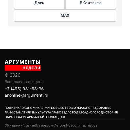
Дзен
ВКонтакте
МАХ
АРГУМЕНТЫ
НЕДЕЛИ
© 2026
Все права защищены
+7 (495) 981-68-36
anonline@argumenti.ru
ПОЛИТИКА
ЭКОНОМИКА
В МИРЕ
ОБЩЕСТВО
ШОУБИЗ
СПОРТ
ЗДОРОВЬЕ
ЛАЙФСТАЙЛ
ТУРИЗМ
КУЛЬТУРА
ПРАВОВЕД
ГОРОД М
САД-ОГОРОД
ИСТОРИЯ
ОБРАЗОВАНИЕ
АРМИЯ
ХАЙТЕК
СКАНДАЛ
Об издании
Главная
Все новости
Авторы
Новости партнеров