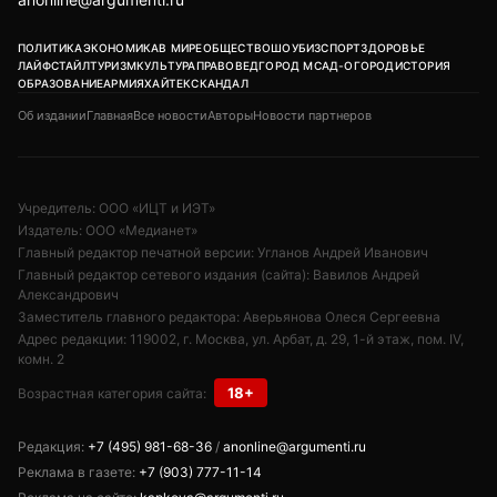
ПОЛИТИКА
ЭКОНОМИКА
В МИРЕ
ОБЩЕСТВО
ШОУБИЗ
СПОРТ
ЗДОРОВЬЕ
ЛАЙФСТАЙЛ
ТУРИЗМ
КУЛЬТУРА
ПРАВОВЕД
ГОРОД М
САД-ОГОРОД
ИСТОРИЯ
ОБРАЗОВАНИЕ
АРМИЯ
ХАЙТЕК
СКАНДАЛ
Об издании
Главная
Все новости
Авторы
Новости партнеров
Учредитель: ООО «ИЦТ и ИЭТ»
Издатель: ООО «Медианет»
Главный редактор печатной версии: Угланов Андрей Иванович
Главный редактор сетевого издания (сайта): Вавилов Андрей
Александрович
Заместитель главного редактора: Аверьянова Олеся Сергеевна
Адрес редакции: 119002, г. Москва, ул. Арбат, д. 29, 1-й этаж, пом. IV,
комн. 2
18+
Возрастная категория сайта:
Редакция:
+7 (495) 981-68-36
/
anonline@argumenti.ru
Реклама в газете:
+7 (903) 777-11-14