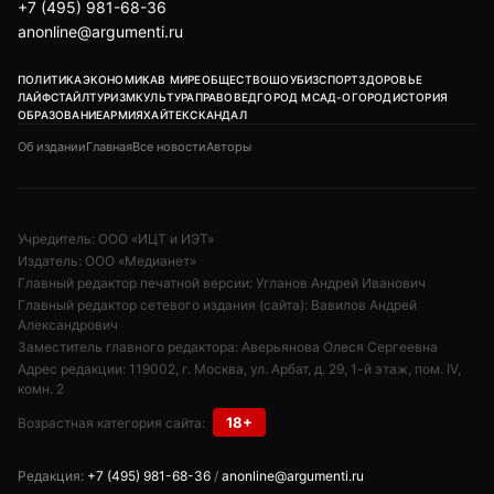
+7 (495) 981-68-36
anonline@argumenti.ru
ПОЛИТИКА
ЭКОНОМИКА
В МИРЕ
ОБЩЕСТВО
ШОУБИЗ
СПОРТ
ЗДОРОВЬЕ
ЛАЙФСТАЙЛ
ТУРИЗМ
КУЛЬТУРА
ПРАВОВЕД
ГОРОД М
САД-ОГОРОД
ИСТОРИЯ
ОБРАЗОВАНИЕ
АРМИЯ
ХАЙТЕК
СКАНДАЛ
Об издании
Главная
Все новости
Авторы
Учредитель: ООО «ИЦТ и ИЭТ»
Издатель: ООО «Медианет»
Главный редактор печатной версии: Угланов Андрей Иванович
Главный редактор сетевого издания (сайта): Вавилов Андрей
Александрович
Заместитель главного редактора: Аверьянова Олеся Сергеевна
Адрес редакции: 119002, г. Москва, ул. Арбат, д. 29, 1-й этаж, пом. IV,
комн. 2
18+
Возрастная категория сайта:
Редакция:
+7 (495) 981-68-36
/
anonline@argumenti.ru