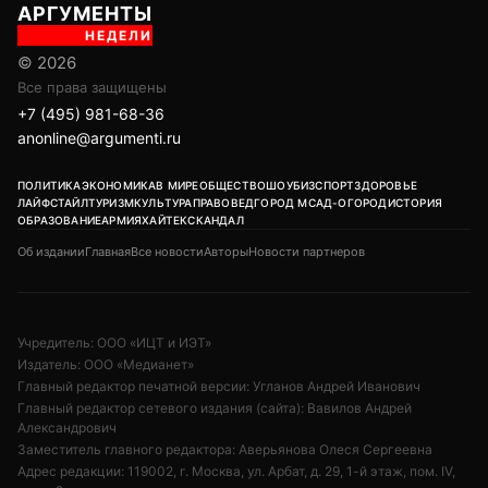
АРГУМЕНТЫ
НЕДЕЛИ
© 2026
Все права защищены
+7 (495) 981-68-36
anonline@argumenti.ru
ПОЛИТИКА
ЭКОНОМИКА
В МИРЕ
ОБЩЕСТВО
ШОУБИЗ
СПОРТ
ЗДОРОВЬЕ
ЛАЙФСТАЙЛ
ТУРИЗМ
КУЛЬТУРА
ПРАВОВЕД
ГОРОД М
САД-ОГОРОД
ИСТОРИЯ
ОБРАЗОВАНИЕ
АРМИЯ
ХАЙТЕК
СКАНДАЛ
Об издании
Главная
Все новости
Авторы
Новости партнеров
Учредитель: ООО «ИЦТ и ИЭТ»
Издатель: ООО «Медианет»
Главный редактор печатной версии: Угланов Андрей Иванович
Главный редактор сетевого издания (сайта): Вавилов Андрей
Александрович
Заместитель главного редактора: Аверьянова Олеся Сергеевна
Адрес редакции: 119002, г. Москва, ул. Арбат, д. 29, 1-й этаж, пом. IV,